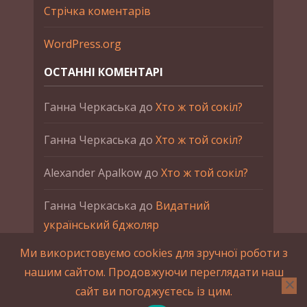
Стрічка коментарів
WordPress.org
ОСТАННІ КОМЕНТАРІ
Ганна Черкаська
до
Хто ж той сокіл?
Ганна Черкаська
до
Хто ж той сокіл?
Alexander Apalkow
до
Хто ж той сокіл?
Ганна Черкаська
до
Видатний
український бджоляр
Ми використовуємо cookies для зручної роботи з
Ганна Черкаська
до
Петро Франко
нашим сайтом. Продовжуючи переглядати наш
сайт ви погоджуєтесь із цим.
2015-2023 © UAHistory Всі права застережено.