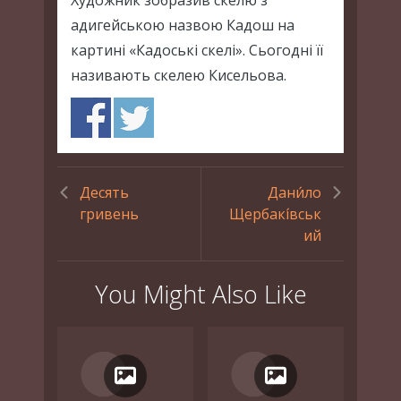
адигейською назвою Кадош на
картині «Кадоські скелі». Сьогодні її
називають скелею Кисельова.
Десять
Дани́ло
гривень
Щербакі́вськ
ий
You Might Also Like