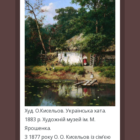
Худ. О.Кисельов. Українська хата.
1883 р. Художній музей ім. М.
Ярошенка.
З 1877 року О. О. Кисельов із сім’єю