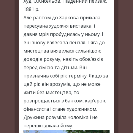
Худ. О.Кисельов. Південний пейзаж.
1881 р.
Але раптом до Харкова приїхала
пересувна художня виставка, і
давня мрія пробудилась у ньому. І
він знову взявся за пензля. Тяга до
мистецтва виявилася сильнішою
доводів розуму, навіть обов’язків
перед сім’єю та дітьми. Він
призначив собі рік терміну. Якщо за
цей рік він зрозуміє, що не може
жити без мистецтва, то
розпрощається з банком, кар’єрою
фінансиста і стане художником.
Дружина розуміла чоловіка і не
перешкоджала йому.