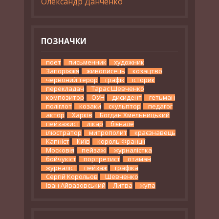
Олександр Данченко
ПОЗНАЧКИ
поет
письменник
художник
Запоріжжя
живописець
козацтво
червоний терор
графік
історик
перекладач
Тарас Шевченко
композитор
ОУН
дисидент
гетьман
поліглот
козаки
скульптор
педагог
актор
Харків
Богдан Хмельницький
пейзажист
лікар
бієнале
ілюстратор
митрополит
краєзнавець
Капніст
Київ
король Франції
Московія
пейзажі
журналістка
бойчукіст
портретист
отаман
журналіст
пейзаж
графіка
Сергій Корольов
Шевченко
Іван Айвазовський
Литва
жупа