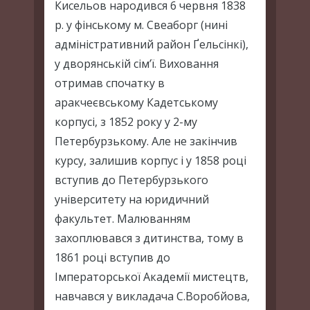
Кисельов народився 6 червня 1838
р. у фінському м. Свеаборг (нині
адміністративний район Ґельсінкі),
у дворянській сім’ї. Виховання
отримав спочатку в
аракчеєвському Кадетському
корпусі, з 1852 року у 2-му
Петербурзькому. Але не закінчив
курсу, залишив корпус і у 1858 році
вступив до Петербурзького
університету на юридичний
факультет. Малюванням
захоплювався з дитинства, тому в
1861 році вступив до
Імператорської Академії мистецтв,
навчався у викладача С.Воробйова,