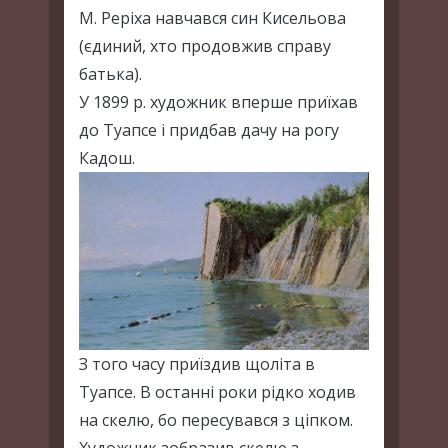
М. Реріха навчався син Кисельова
(єдиний, хто продовжив справу
батька).
У 1899 р. художник вперше приїхав
до Туапсе і придбав дачу на рогу
Кадош.
З того часу приїздив щоліта в
Туапсе. В останні роки рідко ходив
на скелю, бо пересувався з ціпком.
Художник зобразив скелю з