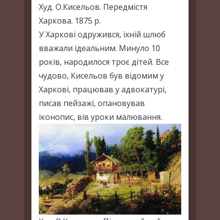
Худ. О.Кисельов. Передмістя
Харкова. 1875 р.
У Харкові одружився, їхній шлюб
вважали ідеальним. Минуло 10
років, народилося троє дітей. Все
чудово, Кисельов був відомим у
Харкові, працював у адвокатурі,
писав пейзажі, опановував
іконопис, вів уроки малювання.