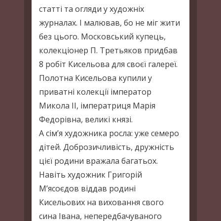
статті та огляди у художніх
журналах. І малював, бо не міг жити
без цього. Московський купець,
колекціонер П. Третьяков придбав
8 робіт Кисельова для своєї галереї.
Полотна Кисельова купили у
приватні колекції імператор
Микола II, імператриця Марія
Федорівна, великі князі.
А сім’я художника росла: уже семеро
дітей. Доброзичливість, дружність
цієї родини вражала багатьох.
Навіть художник Григорій
М’ясоєдов віддав родині
Кисельових на виховання свого
сина Івана, непередбачуваного