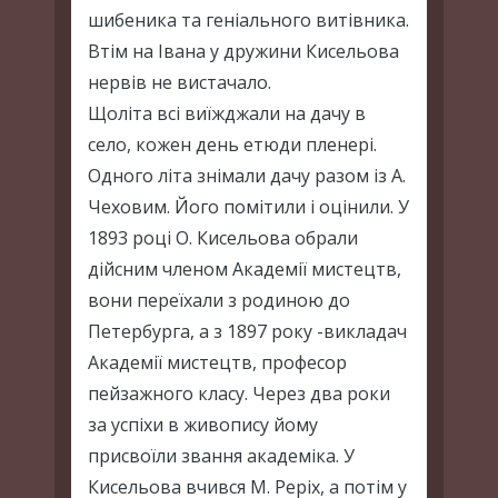
шибеника та геніального витівника.
Втім на Івана у дружини Кисельова
нервів не вистачало.
Щоліта всі виїжджали на дачу в
село, кожен день етюди пленері.
Одного літа знімали дачу разом із А.
Чеховим. Його помітили і оцінили. У
1893 році О. Кисельова обрали
дійсним членом Академії мистецтв,
вони переїхали з родиною до
Петербурга, а з 1897 року -викладач
Академії мистецтв, професор
пейзажного класу. Через два роки
за успіхи в живопису йому
присвоїли звання академіка. У
Кисельова вчився М. Реріх, а потім у