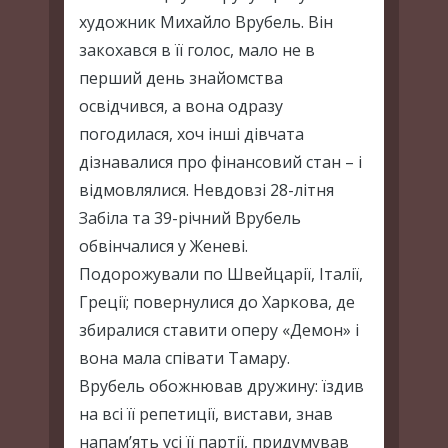
художник Михайло Врубель. Він
закохався в її голос, мало не в
перший день знайомства
освідчився, а вона одразу
погодилася, хоч інші дівчата
дізнавалися про фінансовий стан – і
відмовлялися. Невдовзі 28-літня
Забіла та 39-річний Врубель
обвінчалися у Женеві.
Подорожували по Швейцарії, Італії,
Греції; повернулися до Харкова, де
збиралися ставити оперу «Демон» і
вона мала співати Тамару.
Врубель обожнював дружину: їздив
на всі її репетиції, вистави, знав
напам’ять усі її партії, придумував