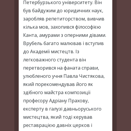
Петербурзького університету. Він
був байдужим до юридичних наук,
заробляв репетиторством, вивчив
кілька мов, захопився філософією
Канта, амурами з оперними дівами.
Врубель багато малював і вступив
до Академії мистецтв. Із
легковажного студента він
перетворився на фаната справи,
улюбленого учня Павла Чистякова,
який порекомендував його як
здібного майстра композиції
професору Адріану Прахову,
експерту в галузі давньоруського
мистецтва, який тоді керував
реставрацією давніх церков і