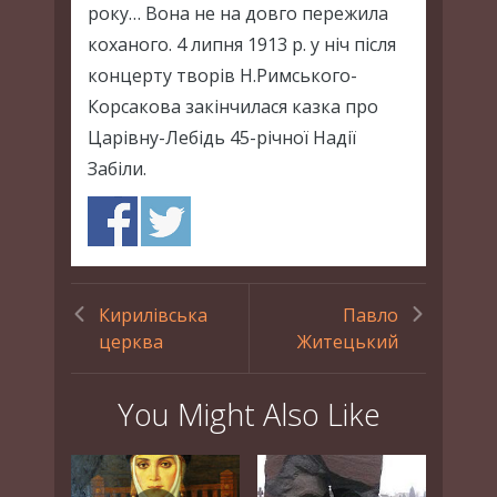
року… Вона не на довго пережила
коханого. 4 липня 1913 р. у ніч після
концерту творів Н.Римського-
Корсакова закінчилася казка про
Царівну-Лебідь 45-річної Надії
Забіли.
Кирилівська
Павло
церква
Житецький
You Might Also Like