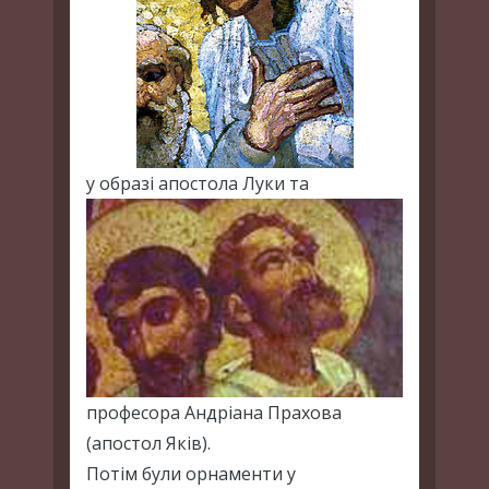
у образі апостола Луки та
професора Андріана Прахова
(апостол Яків).
Потім були орнаменти у