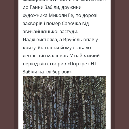
до Ганни Забіли, дружини
художника Миколи Ґе, по дорозі
захворів і помер Савочка від
звичайнісінької застуди.
Надія вистояла, а Врубель впав у
кризу. Як тільки йому ставало
легше, він малював. У найважчий
період він створив «Портрет Н.І.
Забіли на тлі берізок».