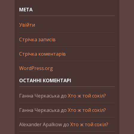
МЕТА
Увійти
Стрічка записів
Стрічка коментарів
WordPress.org
ОСТАННІ КОМЕНТАРІ
Ганна Черкаська
до
Хто ж той сокіл?
Ганна Черкаська
до
Хто ж той сокіл?
Alexander Apalkow
до
Хто ж той сокіл?