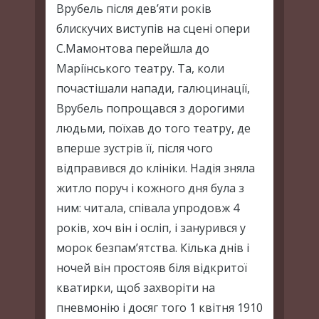
Врубель після дев’яти років
блискучих виступів на сцені опери
С.Мамонтова перейшла до
Маріїнського театру. Та, коли
почастішали напади, галюцинації,
Врубель попрощався з дорогими
людьми, поїхав до того театру, де
вперше зустрів її, після чого
відправився до клініки. Надія зняла
житло поруч і кожного дня була з
ним: читала, співала упродовж 4
років, хоч він і осліп, і занурився у
морок безпам’ятства. Кілька днів і
ночей він простояв біля відкритої
кватирки, щоб захворіти на
пневмонію і досяг того 1 квітня 1910