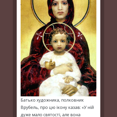
Батько художника, полковник
Врубель, про цю ікону казав: «У ній
дуже мало святості, але вона