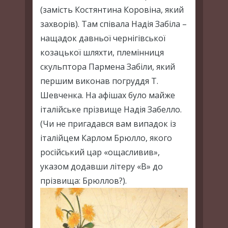
(замість Костянтина Коровіна, який
захворів). Там співала Надія Забіла –
нащадок давньої чернігівської
козацької шляхти, племінниця
скульптора Пармена Забіли, який
першим виконав погруддя Т.
Шевченка. На афішах було майже
італійське прізвище Надія Забелло.
(Чи не пригадався вам випадок із
італійцем Карлом Брюлло, якого
російський цар «ощасливив»,
указом додавши літеру «В» до
прізвища: Брюллов?).