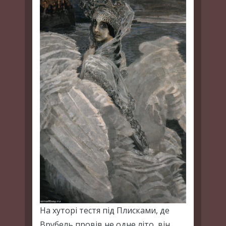
На хуторі тестя під Плисками, де
Врубель провів не одне літо, він