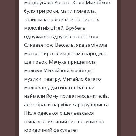
мандрувала Росією. Коли Михайлові
було три роки, мати померла,
залишила чоловікові чотирьох
малолітніх дітей. Врубель
одружився вдруге з піаністкою
Єлизаветою Вессель, яка замінила
матір осиротілим дітям і народила
ще трьох. Мачуха прищепила
малому Михайлові любов до
музики, театру. Михайло багато
малював у дитинстві. Батьки
наймали йому приватних вчителів,
але обрали парубку кар’єру юриста.
Після одеської рішельєвської
гімназії слухняний син вступив на
юридичний факультет