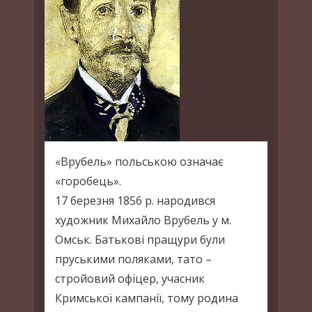
«Врубель» польською означає
«горобець».
17 березня 1856 р. народився
художник Михайло Врубель у м.
Омськ. Батькові пращури були
пруськими поляками, тато –
стройовий офіцер, учасник
Кримської кампанії, тому родина