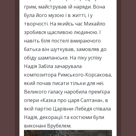
грим, майстрував їй наряди. Вона
була його музою і в житті, і у
творчості. На якийсь час Михайло
зробився щасливою людиною. І
навіть біля постелі вмираючого
батька він шуткував, замовляв до
обіду шампанське. На піку успіху
Надія Забіла зачарувала
композитора Римського-Корсакова,
який почав писати тільки для неї.
Великого галасу наробила прем’єра
опери «Казка про царя Салтана», в
якій партію Царівни-Лебедя співала
Надія, декорації та костюми були
виконані Врубелем.