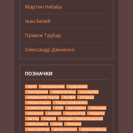
Мартин Небаба
Іван Белей
Прімож Трубар
Олександр Данченко
ПОЗНАЧКИ
поет
письменник
художник
Запоріжжя
живописець
козацтво
червоний терор
графік
історик
перекладач
Тарас Шевченко
композитор
ОУН
дисидент
гетьман
поліглот
козаки
скульптор
педагог
актор
Харків
Богдан Хмельницький
пейзажист
лікар
бієнале
ілюстратор
митрополит
краєзнавець