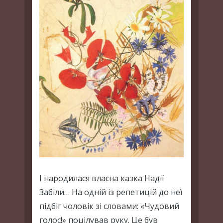
І народилася власна казка Надії
Забіли… На одній із репетицій до неї
підбіг чоловік зі словами: «Чудовий
голос!» поцілував руку. Це був