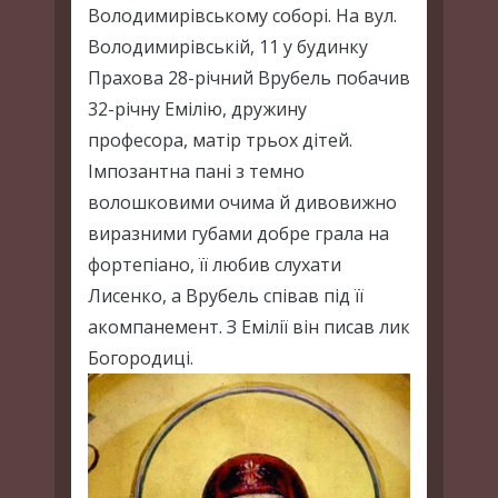
Володимирівському соборі. На вул.
Володимирівській, 11 у будинку
Прахова 28-річний Врубель побачив
32-річну Емілію, дружину
професора, матір трьох дітей.
Імпозантна пані з темно
волошковими очима й дивовижно
виразними губами добре грала на
фортепіано, її любив слухати
Лисенко, а Врубель співав під її
акомпанемент. З Емілії він писав лик
Богородиці.