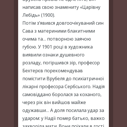
написав свою знамениту «Царівну
Лебідь» (1900).
Потім з’явився довгоочікуваний син
Сава з материними блакитними
очима та… потворною заячою
губою. У 1901 році в художника
виявили ознаки душевного
розладу, погіршився зір, професор
Бехтерєв порекомендував
помістити Врубеля до психіатричної
лікарні професора Сербського. Надія
самовіддано боролася за коханого,
через рік він вийшов майже
одужавши… А доля посилала удар за
ударом: у Надії помер батько, важко
захворіла мати. Вони поїхали в гості