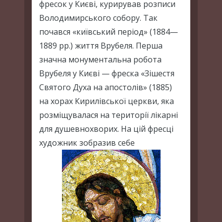
фресок у Києві, курирував розписи
Володимирського собору. Так
почався «київський період» (1884—
1889 рр.) життя Врубеля. Перша
значна монументальна робота
Врубеля у Києві — фреска «Зішестя
Святого Духа на апостолів» (1885)
на хорах Кирилівської церкви, яка
розміщувалася на території лікарні
для душевнохворих. На цій фресці
художник зобразив себе