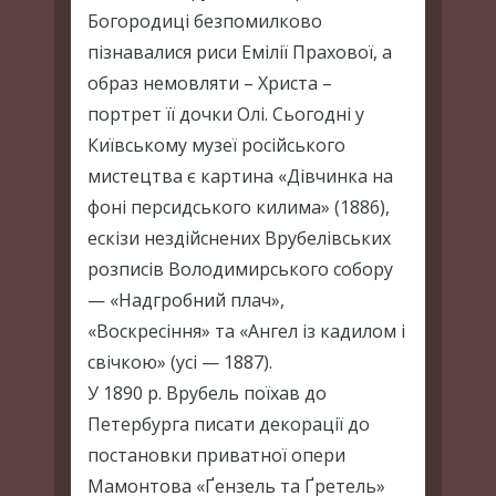
Богородиці безпомилково
пізнавалися риси Емілії Прахової, а
образ немовляти – Христа –
портрет її дочки Олі. Сьогодні у
Київському музеї російського
мистецтва є картина «Дівчинка на
фоні персидського килима» (1886),
ескізи нездійснених Врубелівських
розписів Володимирського собору
— «Надгробний плач»,
«Воскресіння» та «Ангел із кадилом і
свічкою» (усі — 1887).
У 1890 р. Врубель поїхав до
Петербурга писати декорації до
постановки приватної опери
Мамонтова «Ґензель та Ґретель»