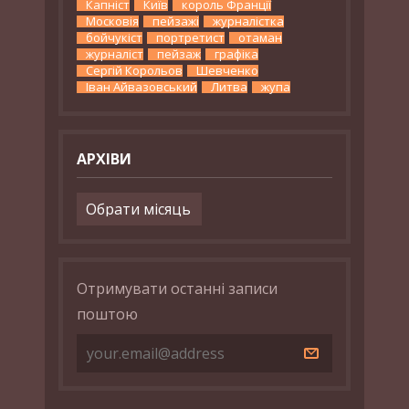
Капніст
Київ
король Франції
Московія
пейзажі
журналістка
бойчукіст
портретист
отаман
журналіст
пейзаж
графіка
Сергій Корольов
Шевченко
Іван Айвазовський
Литва
жупа
АРХІВИ
Архіви
Отримувати останні записи
поштою