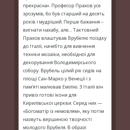
прекрасна». Професор Прахов усе
зрозумів, бо був старший на десять
років і мудріший. Перше бажання –
вигнати нахабу, але… Тактовний
Прахов влаштував Врубелю поїздку
до Італії, начебто для вивчення
техніки мозаїки, необхідної для
декорування Володимирського
собору. Врубель цілий рік сидів на
площі Сан-Марко у Венеції і з
пам’яті малював Емілію. З Італії він
привіз готові ікони для
Кирилівської церкви. Серед них —
«Богоматір із немовлям», яку потім
назвуть вершиною творчості
молодого Врубеля. В образі