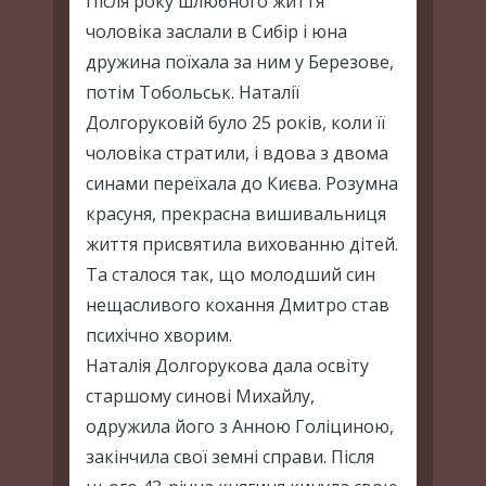
Після року шлюбного життя
чоловіка заслали в Сибір і юна
дружина поїхала за ним у Березове,
потім Тобольськ. Наталії
Долгоруковій було 25 років, коли її
чоловіка стратили, і вдова з двома
синами переїхала до Києва. Розумна
красуня, прекрасна вишивальниця
життя присвятила вихованню дітей.
Та сталося так, що молодший син
нещасливого кохання Дмитро став
психічно хворим.
Наталія Долгорукова дала освіту
старшому синові Михайлу,
одружила його з Анною Голіциною,
закінчила свої земні справи. Після