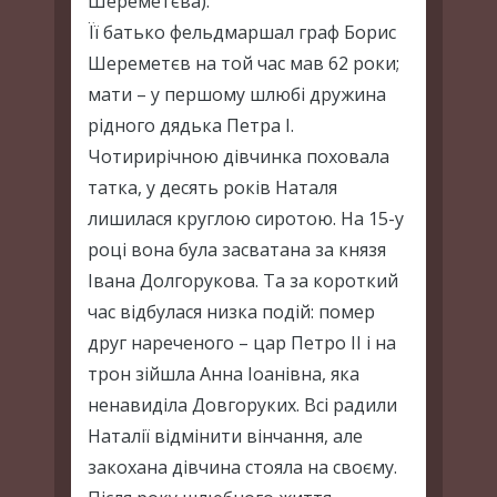
Шереметєва).
Її батько фельдмаршал граф Борис
Шереметєв на той час мав 62 роки;
мати – у першому шлюбі дружина
рідного дядька Петра І.
Чотирирічною дівчинка поховала
татка, у десять років Наталя
лишилася круглою сиротою. На 15-у
році вона була засватана за князя
Івана Долгорукова. Та за короткий
час відбулася низка подій: помер
друг нареченого – цар Петро ІІ і на
трон зійшла Анна Іоанівна, яка
ненавиділа Довгоруких. Всі радили
Наталії відмінити вінчання, але
закохана дівчина стояла на своєму.