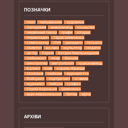
ПОЗНАЧКИ
поет
письменник
художник
Запоріжжя
живописець
козацтво
червоний терор
графік
історик
перекладач
Тарас Шевченко
композитор
ОУН
дисидент
гетьман
поліглот
козаки
скульптор
педагог
актор
Харків
Богдан Хмельницький
пейзажист
лікар
бієнале
ілюстратор
митрополит
краєзнавець
Капніст
Київ
король Франції
Московія
пейзажі
журналістка
бойчукіст
портретист
отаман
журналіст
пейзаж
графіка
Сергій Корольов
Шевченко
Іван Айвазовський
Литва
жупа
АРХІВИ