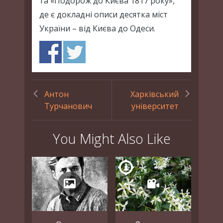
та «Подорож до Києва 1817 року»,
де є докладні описи десятка міст
України – від Києва до Одеси.
Антон
Харківський
Турчанович
університет
You Might Also Like