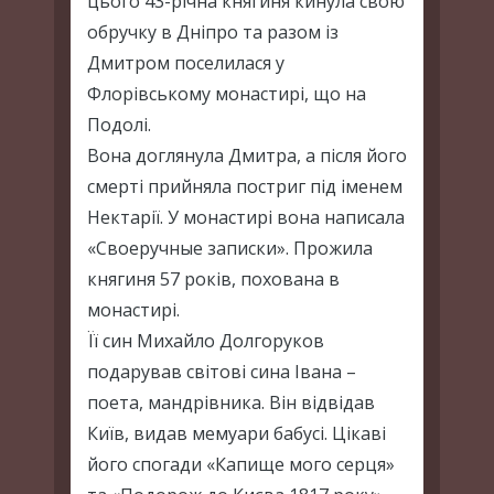
цього 43-річна княгиня кинула свою
обручку в Дніпро та разом із
Дмитром поселилася у
Флорівському монастирі, що на
Подолі.
Вона доглянула Дмитра, а після його
смерті прийняла постриг під іменем
Нектарії. У монастирі вона написала
«Своеручные записки». Прожила
княгиня 57 років, похована в
монастирі.
Її син Михайло Долгоруков
подарував світові сина Івана –
поета, мандрівника. Він відвідав
Київ, видав мемуари бабусі. Цікаві
його спогади «Капище мого серця»