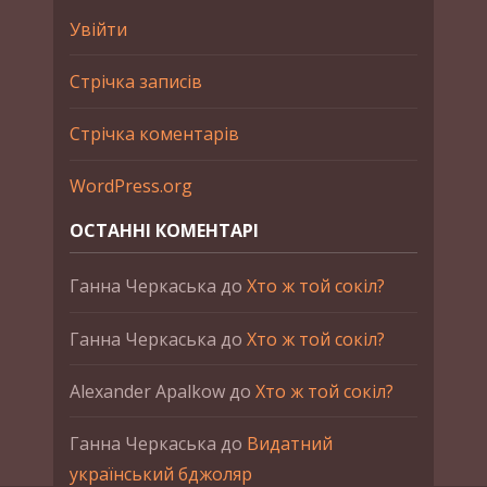
Увійти
Стрічка записів
Стрічка коментарів
WordPress.org
ОСТАННІ КОМЕНТАРІ
Ганна Черкаська
до
Хто ж той сокіл?
Ганна Черкаська
до
Хто ж той сокіл?
Alexander Apalkow
до
Хто ж той сокіл?
Ганна Черкаська
до
Видатний
український бджоляр