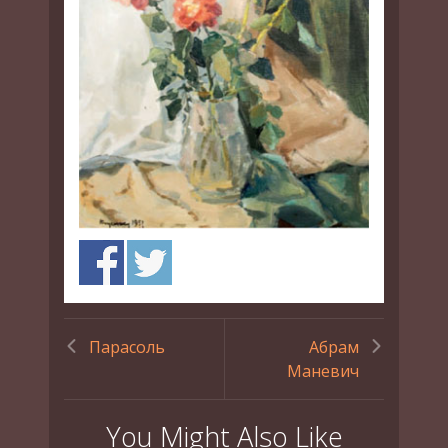
Парасоль
Абрам
Маневич
You Might Also Like