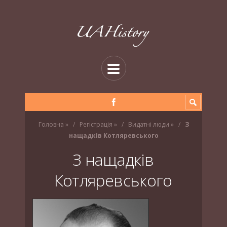
Головна
»
Регістрація
»
Видатні люди
»
З
нащадків Котляревського
З нащадків
Котляревського