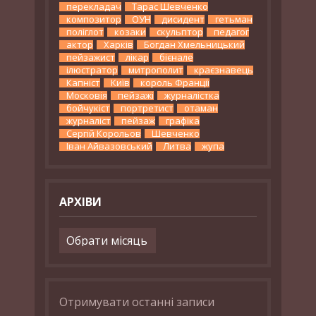
перекладач
Тарас Шевченко
композитор
ОУН
дисидент
гетьман
поліглот
козаки
скульптор
педагог
актор
Харків
Богдан Хмельницький
пейзажист
лікар
бієнале
ілюстратор
митрополит
краєзнавець
Капніст
Київ
король Франції
Московія
пейзажі
журналістка
бойчукіст
портретист
отаман
журналіст
пейзаж
графіка
Сергій Корольов
Шевченко
Іван Айвазовський
Литва
жупа
АРХІВИ
Архіви
Отримувати останні записи