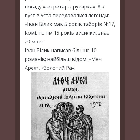
посаду «секретар-друкарка». А з
вуст в уста передавалися легенди:
«Іван Білик мав 5 років таборів №17,
Комі, потім 15 років висилки, знає
20 мов».
Іван Білик написав більше 10
романів; найбільш відомі «Меч
Арея», «Золотий Ра».