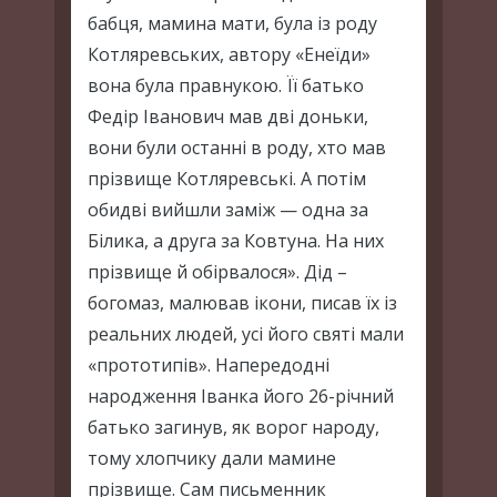
бабця, мамина мати, була із роду
Котляревських, автору «Енеїди»
вона була правнукою. Її батько
Федір Іванович мав дві доньки,
вони були останні в роду, хто мав
прізвище Котляревські. А потім
обидві вийшли заміж — одна за
Білика, а друга за Ковтуна. На них
прізвище й обірвалося». Дід –
богомаз, малював ікони, писав їх із
реальних людей, усі його святі мали
«прототипів». Напередодні
народження Іванка його 26-річний
батько загинув, як ворог народу,
тому хлопчику дали мамине
прізвище. Сам письменник