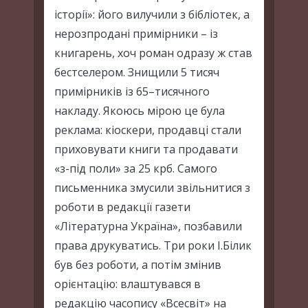
історії»: його вилучили з бібліотек, а
нерозпродані примірники – із
книгарень, хоч роман одразу ж став
бестселером. Знищили 5 тисяч
примірників із 65–тисячного
накладу. Якоюсь мірою це була
реклама: кіоскери, продавці стали
приховувати книги та продавати
«з-під поли» за 25 крб. Самого
письменника змусили звільнитися з
роботи в редакції газети
«Літературна Україна», позбавили
права друкуватись. Три роки І.Білик
був без роботи, а потім змінив
орієнтацію: влаштувався в
редакцію часопису «Всесвіт» на