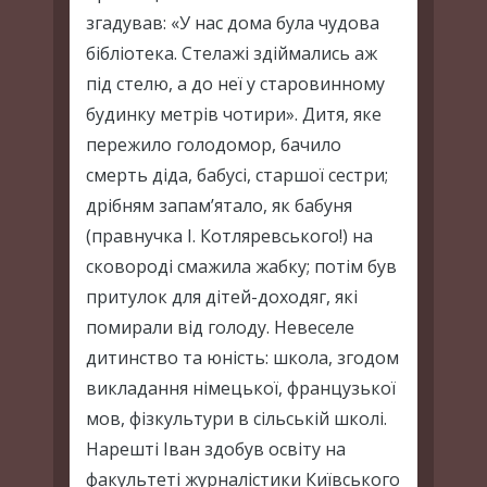
згадував: «У нас дома була чудова
бібліотека. Стелажі здіймались аж
під стелю, а до неї у старовинному
будинку метрів чотири». Дитя, яке
пережило голодомор, бачило
смерть діда, бабусі, старшої сестри;
дрібням запам’ятало, як бабуня
(правнучка І. Котляревського!) на
сковороді смажила жабку; потім був
притулок для дітей-доходяг, які
помирали від голоду. Невеселе
дитинство та юність: школа, згодом
викладання німецької, французької
мов, фізкультури в сільській школі.
Нарешті Іван здобув освіту на
факультеті журналістики Київського