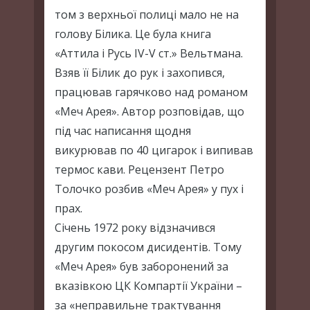
том з верхньої полиці мало не на
голову Білика. Це була книга
«Аттила і Русь IV-V ст.» Вельтмана.
Взяв її Білик до рук і захопився,
працював гарячково над романом
«Меч Арея». Автор розповідав, що
під час написання щодня
викурював по 40 цигарок і випивав
термос кави. Рецензент Петро
Толочко розбив «Меч Арея» у пух і
прах.
Січень 1972 року відзначився
другим покосом дисидентів. Тому
«Меч Арея» був заборонений за
вказівкою ЦК Компартії України –
за «неправильне трактування