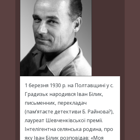
1 березня 1930 р. на Полтавщині у с.
Градизьк народився Іван Білик,
письменник, перекладач
(пам’ятаєте детективи Б. Райнова?),
лауреат Шевченківської премії.
Інтелігентна селянська родина, про
яку Іван Білик розповідав: «Моя