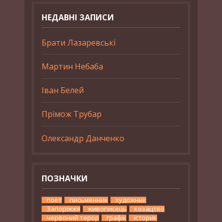
НЕДАВНІ ЗАПИСИ
Брати Лазаревські
Мартин Небаба
Іван Белей
Прімож Трубар
Олександр Данченко
ПОЗНАЧКИ
поет
письменник
художник
Запоріжжя
живописець
козацтво
червоний терор
графік
історик