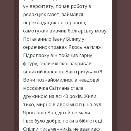
університету, почав роботу в
редакціях газет, займався
перекладацькою справою,
самотужки вивчив болгарську мову.
Поталанило Івану Білику у
сердечних справах. Якось на пляжі
Гідропарку він побачив гарну
фігуру, обличчя якої закривав
великий капелюх. Заінтригувало?!
Вони познайомилися, а невдовзі
москвичка Світлана стала
дружиною на всі 40 років. Жили
тихо, мирно в двокімнатці на вул.
Ярославів Вал, дітей не мали.
І все було добре, поки в бібліотеці
Спілки письменників не звалився