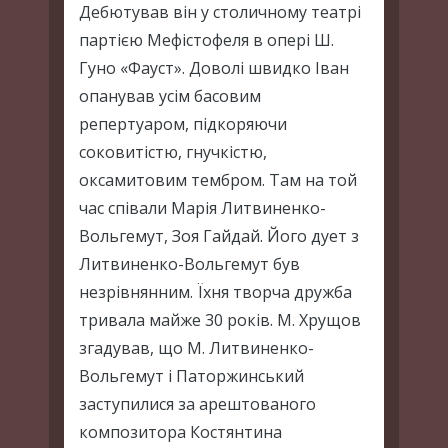
Дебютував він у столичному театрі
партією Мефістофеля в опері Ш.
Гуно «Фауст». Доволі швидко Іван
опанував усім басовим
репертуаром, підкоряючи
соковитістю, гнучкістю,
оксамитовим тембром. Там на той
час співали Марія Литвиненко-
Вольгемут, Зоя Гайдай. Його дует з
Литвиненко-Вольгемут був
незрівнянним. Їхня творча дружба
тривала майже 30 років. М. Хрущов
згадував, що М. Литвиненко-
Вольгемут і Паторжинський
заступилися за арештованого
композитора Костянтина