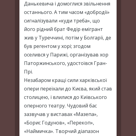
Данькевича і домоглися звільнення
останнього. А тим часом «добродії»
сигналізували «куди треба», що
його рідний брат Федір емігрант
жив у Туреччині, потім у Болгарії, де
був регентом у хорі; згодом
оселився у Парижі, організував хор
Паторжинського, удостоївся Гран-
Прі.
Незабаром кращі сили харківської
опери переїхали до Києва, який став
столицею, і влилися до Київського
оперного театру. Чудовий бас
зазвучав у виставах «Мазепа»,
«Борис Годунов», «Перекоп»,
«Наймичка». Творчий діапазон