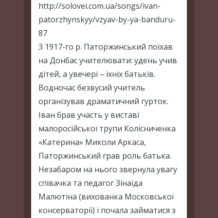
http://solovei.com.ua/songs/ivan-
patorzhynskyy/vzyav-by-ya-banduru-
87
З 1917-го р. Паторжинський поїхав
на Донбас учителювати: удень учив
дітей, а увечері – їхніх батьків.
Водночас безвусий учитель
організував драматичний гурток.
Іван брав участь у виставі
малоросійської трупи Колісниченка
«Катерина» Миколи Аркаса,
Паторжинський грав роль батька.
Незабаром на нього звернула увагу
співачка та педагог Зінаїда
Малютіна (вихованка Московської
консерваторії) і почала займатися з