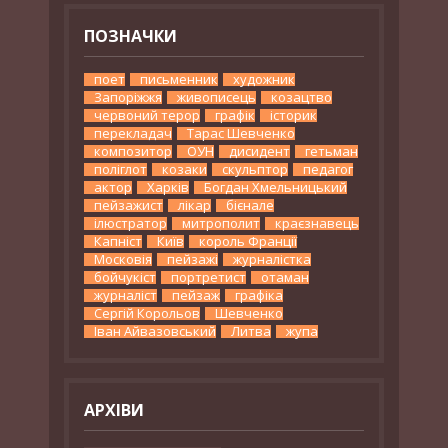
ПОЗНАЧКИ
поет
письменник
художник
Запоріжжя
живописець
козацтво
червоний терор
графік
історик
перекладач
Тарас Шевченко
композитор
ОУН
дисидент
гетьман
поліглот
козаки
скульптор
педагог
актор
Харків
Богдан Хмельницький
пейзажист
лікар
бієнале
ілюстратор
митрополит
краєзнавець
Капніст
Київ
король Франції
Московія
пейзажі
журналістка
бойчукіст
портретист
отаман
журналіст
пейзаж
графіка
Сергій Корольов
Шевченко
Іван Айвазовський
Литва
жупа
АРХІВИ