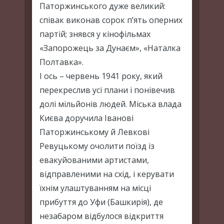
Паторжинського дуже великий:
співак виконав сорок п’ять оперних
партій; знявся у кінофільмах
«Запорожець за Дунаєм», «Наталка
Полтавка».
І ось – червень 1941 року, який
перекреслив усі плани і понівечив
долі мільйонів людей. Міська влада
Києва доручила Іванові
Паторжинському й Левкові
Ревуцькому очолити поїзд із
евакуйованими артистами,
відправленими на схід, і керувати
їхнім улаштуванням на місці
прибуття до Уфи (Башкирія), де
незабаром відбулося відкриття