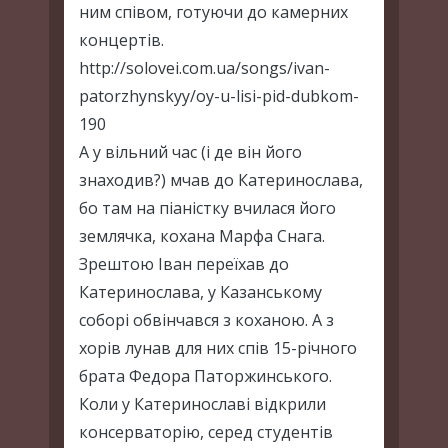
ним співом, готуючи до камерних
концертів.
http://solovei.com.ua/songs/ivan-
patorzhynskyy/oy-u-lisi-pid-dubkom-
190
А у вільний час (і де він його
знаходив?) мчав до Катеринослава,
бо там на піаністку вчилася його
землячка, кохана Марфа Снага.
Зрештою Іван переїхав до
Катеринослава, у Казанському
соборі обвінчався з коханою. А з
хорів лунав для них спів 15-річного
брата Федора Паторжинського.
Коли у Катеринославі відкрили
консерваторію, серед студентів