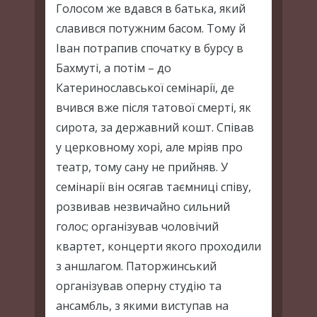
Голосом же вдався в батька, який
славився потужним басом. Тому й
Іван потрапив спочатку в бурсу в
Бахмуті, а потім – до
Катеринославської семінарії, де
вчився вже після татової смерті, як
сирота, за державний кошт. Співав
у церковному хорі, але мріяв про
театр, тому сану не прийняв. У
семінарії він осягав таємниці співу,
розвивав незвичайно сильний
голос; організував чоловічий
квартет, концерти якого проходили
з аншлагом. Паторжинський
організував оперну студію та
ансамбль, з якими виступав на