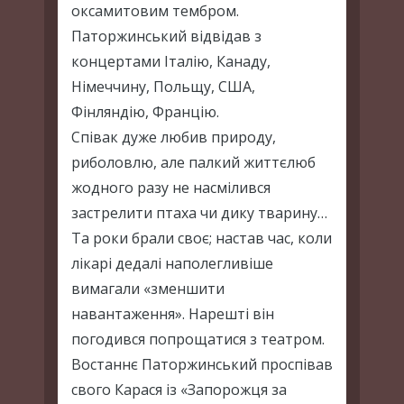
оксамитовим тембром.
Паторжинський відвідав з
концертами Італію, Канаду,
Німеччину, Польщу, США,
Фінляндію, Францію.
Співак дуже любив природу,
риболовлю, але палкий життєлюб
жодного разу не насмілився
застрелити птаха чи дику тварину…
Та роки брали своє; настав час, коли
лікарі дедалі наполегливіше
вимагали «зменшити
навантаження». Нарешті він
погодився попрощатися з театром.
Востаннє Паторжинський проспівав
свого Карася із «Запорожця за