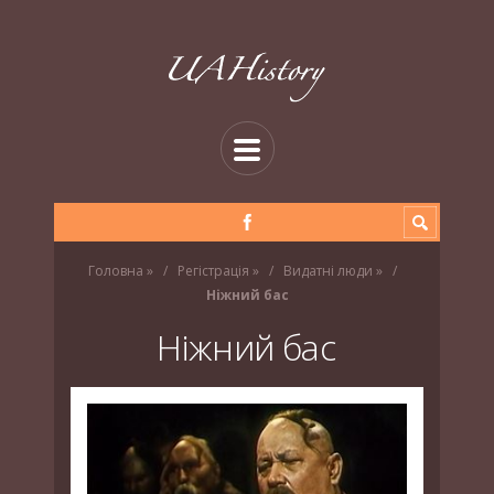
Головна
»
Регістрація
»
Видатні люди
»
Ніжний бас
Ніжний бас