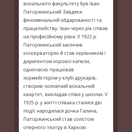
вокального факультету був Іван
Паторжинський. Завдяки
феноменальній обдарованості та
працелюбству, Іван через рік співав
на професійному рівні. У 1922 р.
Паторжинський закінчив
консерваторію й став керівником і
диригентом хорової капели,
одночасно працював
хормейстером у клубі друкарів,
створив чоловічий вокальний
квартет, викладав співи у школах. У
1925 р. у житті співака сталися дві
події: народилася дочка Галина,
Паторжинський став солістом
оперного театру в Харкові.