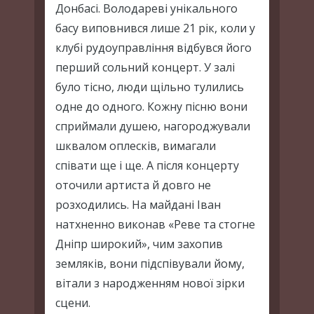
Донбасі. Володареві унікального
басу виповнився лише 21 рік, коли у
клубі рудоуправління відбувся його
перший сольний концерт. У залі
було тісно, люди щільно тулились
одне до одного. Кожну пісню вони
сприймали душею, нагороджували
шквалом оплесків, вимагали
співати ще і ще. А після концерту
оточили артиста й довго не
розходились. На майдані Іван
натхненно виконав «Реве та стогне
Дніпр широкий», чим захопив
земляків, вони підспівували йому,
вітали з народженням нової зірки
сцени.