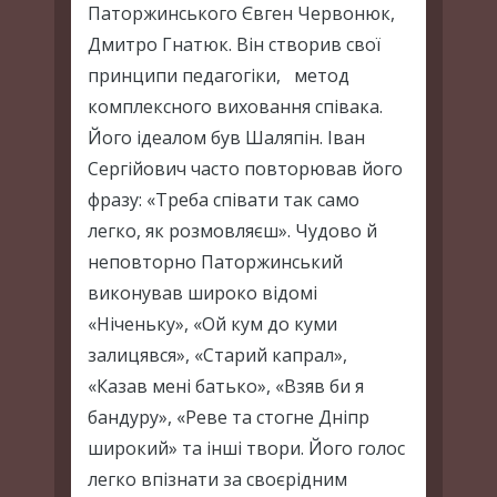
Паторжинського Євген Червонюк,
Дмитро Гнатюк. Він створив свої
принципи педагогіки, метод
комплексного виховання співака.
Його ідеалом був Шаляпін. Іван
Сергійович часто повторював його
фразу: «Треба співати так само
легко, як розмовляєш». Чудово й
неповторно Паторжинський
виконував широко відомі
«Ніченьку», «Ой кум до куми
залицявся», «Старий капрал»,
«Казав мені батько», «Взяв би я
бандуру», «Реве та стогне Дніпр
широкий» та інші твори. Його голос
легко впізнати за своєрідним