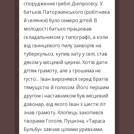
спорудження греблі Дніпрогесу. У
батьків Паторжинського (робітника
й селянки) було семеро дітей. В
молодості батько працював
складальником у типографії, а коли
від свинцевого пилу захворів на
туберкульоз, купив хату у селі, став
дяком у місцевій церкві. Хотів дати
дітям грамоту, але з грошима не
густо… Іван вирізнявся серед братів
тямущістю й голосом. Його першим
другом і наставником був місцевий
дзвонар, від якого Іван з шести літ
знав грамоту. Хлопець захопився
творами Гоголя, Пушкіна, «Тараса
Бульбу» завчав цілими уривками.