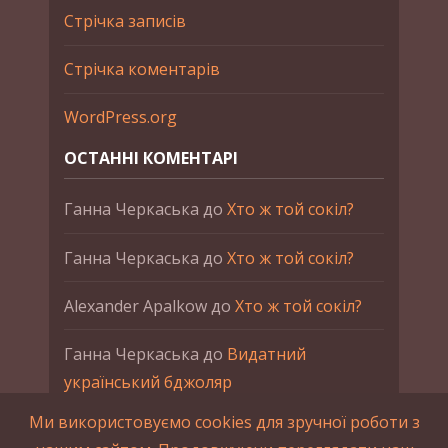
Стрічка записів
Стрічка коментарів
WordPress.org
ОСТАННІ КОМЕНТАРІ
Ганна Черкаська
до
Хто ж той сокіл?
Ганна Черкаська
до
Хто ж той сокіл?
Alexander Apalkow
до
Хто ж той сокіл?
Ганна Черкаська
до
Видатний
український бджоляр
Ми використовуємо cookies для зручної роботи з
Ганна Черкаська
до
Петро Франко