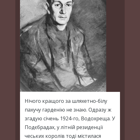
Нічого кращого за шляхетно-білу
пахучу гарденію не знаю. Одразу ж
згадую січень 1924-го, Водохреща. У
Подєбрадах, у літній резиденції
чеських королів тоді містилася