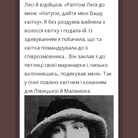
Лесі й відійшов. «Раптом Леся до
мене: «Натусю, дайте мені Вашу
квітку». Я без роздумів вийняла з
волосся квітку і подала їй. Із
здивуванням я побачила, що та
квітка помандрувала до її
співрозмовника… Він заклав її до
петлиці своєї маринарки і, низько
вклонившись, подякував мені». Так
у січні повіяло квітнем і коханням
для Лівицької й Маланюка.