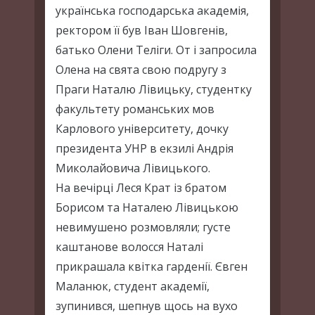
українська господарська академія,
ректором її був Іван Шовгенів,
батько Олени Теліги. От і запросила
Олена на свята свою подругу з
Праги Наталю Лівицьку, студентку
факультету романських мов
Карлового університету, дочку
президента УНР в екзилі Андрія
Миколайовича Лівицького.
На вечірці Леся Крат із братом
Борисом та Наталею Лівицькою
невимушено розмовляли; густе
каштанове волосся Наталі
прикрашала квітка гарденії. Євген
Маланюк, студент академії,
зупинився, шепнув щось на вухо