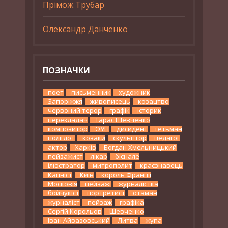
Прімож Трубар
Олександр Данченко
ПОЗНАЧКИ
поет
письменник
художник
Запоріжжя
живописець
козацтво
червоний терор
графік
історик
перекладач
Тарас Шевченко
композитор
ОУН
дисидент
гетьман
поліглот
козаки
скульптор
педагог
актор
Харків
Богдан Хмельницький
пейзажист
лікар
бієнале
ілюстратор
митрополит
краєзнавець
Капніст
Київ
король Франції
Московія
пейзажі
журналістка
бойчукіст
портретист
отаман
журналіст
пейзаж
графіка
Сергій Корольов
Шевченко
Іван Айвазовський
Литва
жупа