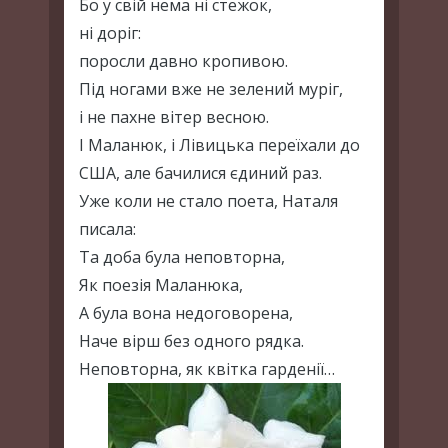
Бо у свій нема ні стежок,
ні доріг:
поросли давно кропивою.
Під ногами вже не зелений муріг,
і не пахне вітер весною.
І Маланюк, і Лівицька переїхали до
США, але бачилися єдиний раз.
Уже коли не стало поета, Наталя
писала:
Та доба була неповторна,
Як поезія Маланюка,
А була вона недоговорена,
Наче вірш без одного рядка.
Неповторна, як квітка гарденії…