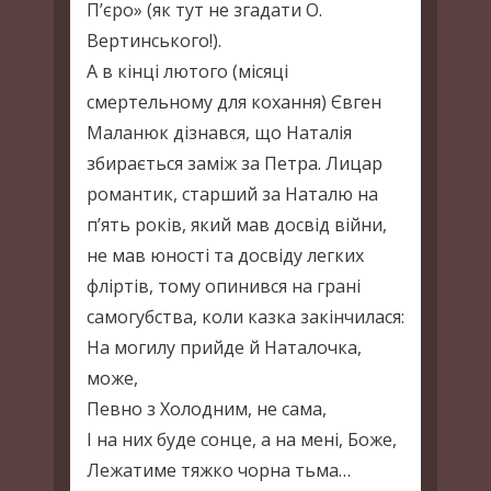
П’єро» (як тут не згадати О.
Вертинського!).
А в кінці лютого (місяці
смертельному для кохання) Євген
Маланюк дізнався, що Наталія
збирається заміж за Петра. Лицар
романтик, старший за Наталю на
п’ять років, який мав досвід війни,
не мав юності та досвіду легких
фліртів, тому опинився на грані
самогубства, коли казка закінчилася:
На могилу прийде й Наталочка,
може,
Певно з Холодним, не сама,
І на них буде сонце, а на мені, Боже,
Лежатиме тяжко чорна тьма…