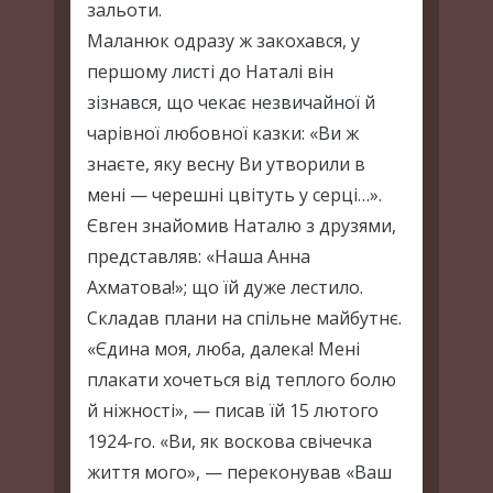
зальоти.
Маланюк одразу ж закохався, у
першому листі до Наталі він
зізнався, що чекає незвичайної й
чарівної любовної казки: «Ви ж
знаєте, яку весну Ви утворили в
мені — черешні цвітуть у серці…».
Євген знайомив Наталю з друзями,
представляв: «Наша Анна
Ахматова!»; що їй дуже лестило.
Складав плани на спільне майбутнє.
«Єдина моя, люба, далека! Мені
плакати хочеться від теплого болю
й ніжності», — писав їй 15 лютого
1924-го. «Ви, як воскова свічечка
життя мого», — переконував «Ваш