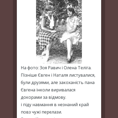
На фото: Зоя Равич і Олена Теліга.
Пізніше Євген і Наталя листувалися,
були друзями, але закоханість пана
Євгена інколи виривалася
докорами за відмову.
і піду навмання в незнаний край
повз чужі перелази.