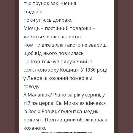
п’ю трунок закінчення
і відчаю…
поки уп’юсь докраю.
Місяць – постійний товариш –
дивиться в око зловісно.
Чом ти вже зілля такого не звариш,
щоб від нього повісилась.
Та Ігор теж був одружений із
солісткою хору Кошиця. У 1936 році
у Львові її коханий помер від
голоду.
А Маланюк? Рівно за рік у серпні, у
тій же церкві Св. Миколая вінчався
із Зоєю Равич, студентка-медик
родом із Полтавщини обожнювала
коханого.