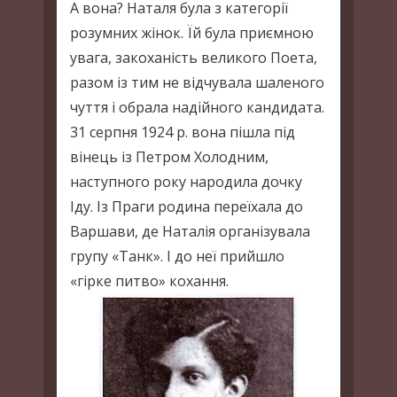
А вона? Наталя була з категорії
розумних жінок. Їй була приємною
увага, закоханість великого Поета,
разом із тим не відчувала шаленого
чуття і обрала надійного кандидата.
31 серпня 1924 р. вона пішла під
вінець із Петром Холодним,
наступного року народила дочку
Іду. Із Праги родина переїхала до
Варшави, де Наталія організувала
групу «Танк». І до неї прийшло
«гірке питво» кохання.