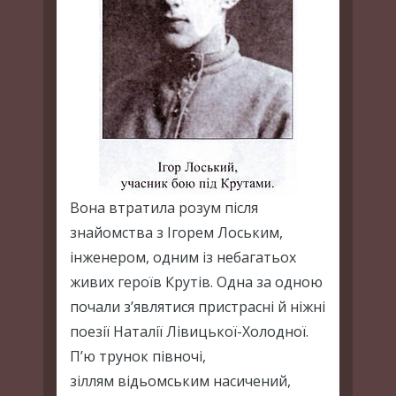
Вона втратила розум після
знайомства з Ігорем Лоським,
інженером, одним із небагатьох
живих героїв Крутів. Одна за одною
почали з’являтися пристрасні й ніжні
поезії Наталії Лівицької-Холодної.
П’ю трунок півночі,
зіллям відьомським насичений,