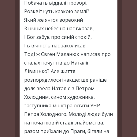
Побачать віддалі прозорі,
Розквітнуть казкою землі?
Який же янгол зореокий
З нічних небес на нас вказав,
І Бог забув про синій спокій,
І в вічність нас заколисав!
Тоді ж Євген Маланюк написав про
спалах почуттів до Наталії
Лівицької. Але життя
розпорядилося інакше: ще раніше
доля звела Наталю з Петром
Холодним, сином художника,
заступника міністра освіти УНР
Петра Холодного. Молоді люди були
на початковій стадії знайомства:
разом приїхали до Праги, бігали на