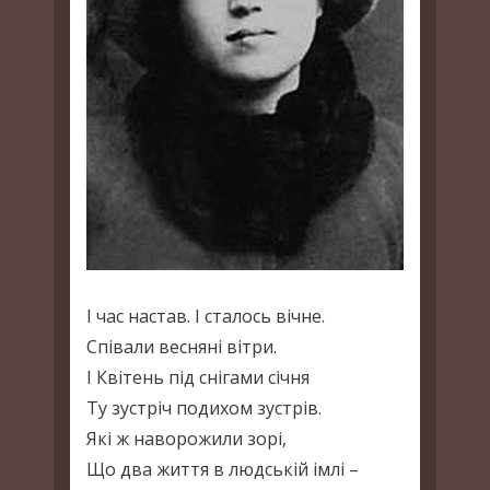
І час настав. І сталось вічне.
Співали весняні вітри.
І Квітень під снігами січня
Ту зустріч подихом зустрів.
Які ж наворожили зорі,
Що два життя в людській імлі –