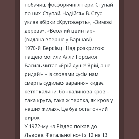
побачиш фосфоричні літери. Ступай
по них. Ступай. Надійся.» В. Стус
уклав збірки «Круговерть», «Зимові
дерева», «Веселий цвинтар»
(видана вперше у Варшаві).
1970-й. Берківці. Над розкритою
пащею могили Алли Горської
Василь читає «Ярій душе! Ярій, а не
ридай!» – із словами «усім нам
смерть судилася зарання» кидає
кетяг калини, бо «калинова кров –
така крута, така ж терпка, як кров у
наших жилах». Це був остаточний
вирок.
У 1972-му на Різдво поїхав до
Львова. Фатальної ночі з 12 на 13