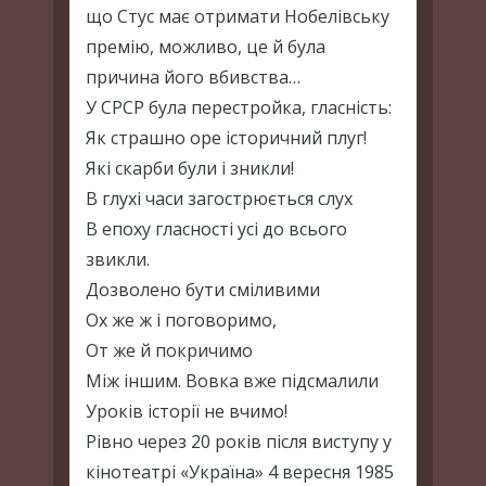
що Стус має отримати Нобелівську
премію, можливо, це й була
причина його вбивства…
У СРСР була перестройка, гласність:
Як страшно оре історичний плуг!
Які скарби були і зникли!
В глухі часи загострюється слух
В епоху гласності усі до всього
звикли.
Дозволено бути сміливими
Ох же ж і поговоримо,
От же й покричимо
Між іншим. Вовка вже підсмалили
Уроків історії не вчимо!
Рівно через 20 років після виступу у
кінотеатрі «Україна» 4 вересня 1985