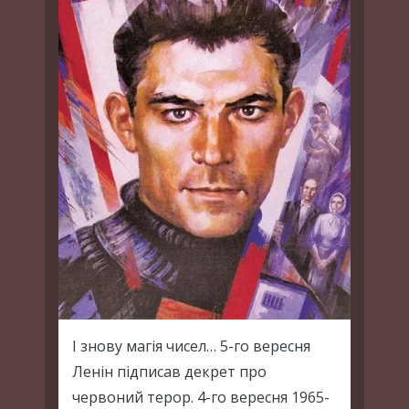
І знову магія чисел… 5-го вересня
Ленін підписав декрет про
червоний терор. 4-го вересня 1965-