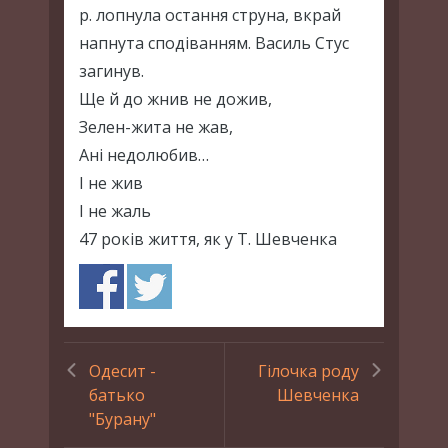
р. лопнула остання струна, вкрай
напнута сподіванням. Василь Стус
загинув.
Ще й до жнив не дожив,
Зелен-жита не жав,
Ані недолюбив…
І не жив
І не жаль
47 років життя, як у Т. Шевченка
Одесит -
Гілочка роду
батько
Шевченка
"Бурану"