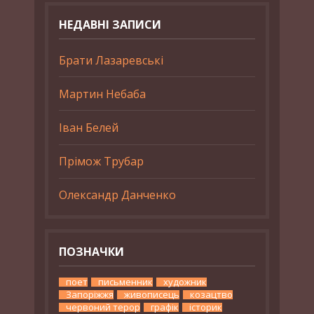
НЕДАВНІ ЗАПИСИ
Брати Лазаревські
Мартин Небаба
Іван Белей
Прімож Трубар
Олександр Данченко
ПОЗНАЧКИ
поет
письменник
художник
Запоріжжя
живописець
козацтво
червоний терор
графік
історик