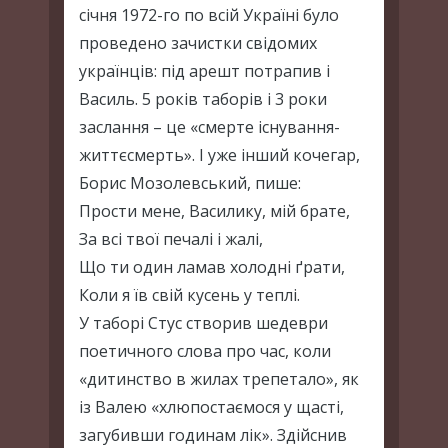
січня 1972-го по всій Україні було
проведено зачистки свідомих
українців: під арешт потрапив і
Василь. 5 років таборів і 3 роки
заслання – це «смерте існування-
життєсмерть». І уже інший кочегар,
Борис Мозолевський, пише:
Прости мене, Василику, мій брате,
За всі твої печалі і жалі,
Що ти один ламав холодні ґрати,
Коли я їв свій кусень у теплі.
У таборі Стус створив шедеври
поетичного слова про час, коли
«дитинство в жилах трепетало», як
із Валею «хлюпостаємося у щасті,
загубивши годинам лік». Здійснив