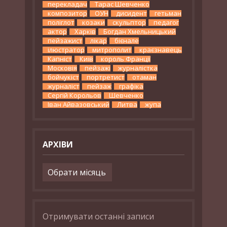
перекладач
Тарас Шевченко
композитор
ОУН
дисидент
гетьман
поліглот
козаки
скульптор
педагог
актор
Харків
Богдан Хмельницький
пейзажист
лікар
бієнале
ілюстратор
митрополит
краєзнавець
Капніст
Київ
король Франції
Московія
пейзажі
журналістка
бойчукіст
портретист
отаман
журналіст
пейзаж
графіка
Сергій Корольов
Шевченко
Іван Айвазовський
Литва
жупа
АРХІВИ
Архіви
Отримувати останні записи