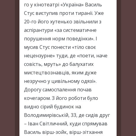
го у кінотеатрі «Україна» Василь
Стус виступив проти тиранії. Уже
20-го його хутенько звільнили з
аспірантури «за систематичне
порушення норм поведінки». І
мусив Стус понести «тіло своє
нецензурне» туди, де «поети, наче
совість, мруть» до балухатих
мистецтвознавців, яким дуже
незручно у цивільному одязі».
Дорогу самоспалення почав
кочегаром. З його роботи було
видно сірий будинок на
Володимирівській, 33, де сидів друг
– Іван Світличний, куди спрямував
Василь вірш-зойк, вірш-зітхання