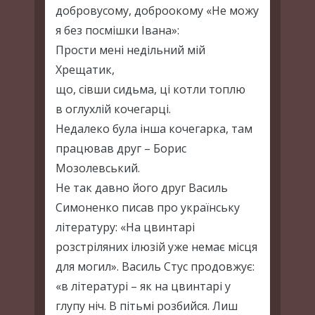
добровусому, доброокому «Не можу
я без посмішки Івана»:
Прости мені недільний мій
Хрещатик,
що, сівши сидьма, ці котли топлю
в оглухлій кочегарці.
Недалеко була інша кочегарка, там
працював друг – Борис
Мозолевський.
Не так давно його друг Василь
Симоненко писав про українську
літературу: «На цвинтарі
розстріляних ілюзій уже немає місця
для могил». Василь Стус продовжує:
«в літературі – як на цвинтарі у
глупу ніч. В пітьмі розбийся. Лиш