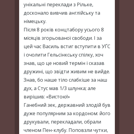
унікальні переклади з Рільке,
досконало вивчив англійську та
німецьку.
Після 8 років концтабору усього 8
місяців згорьованої свободи. І за
цей час Василь встиг вступити в УҐС
і очолити Гельсінкську спілку, хоч
знав, що це новий термін і сказав
дружині, що звідти живим не вийде.
Знав, бо наше тіло слабкіше за наш
дух, а Стус мав 1/3 шлунка; але
вирішив: «Вистою!»
Ганебний зек, державний злодій був
дуже популярним за кордоном: його
друкували, перекладали, обрали
членом Пен-клубу. Поповзли чутки,