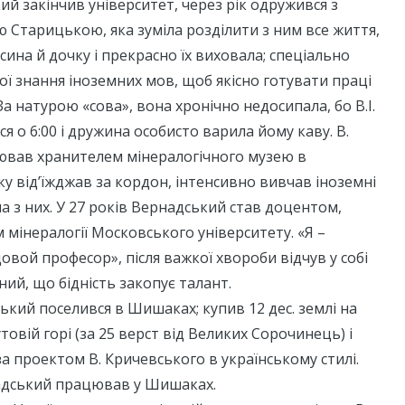
ий закінчив університет, через рік одружився з
 Старицькою, яка зуміла розділити з ним все життя,
сина й дочку і прекрасно їх виховала; спеціально
ї знання іноземних мов, щоб якісно готувати праці
За натурою «сова», вона хронічно недосипала, бо В.І.
я о 6:00 і дружина особисто варила йому каву. В.
вав хранителем мінералогічного музею в
ку від’їжджав за кордон, інтенсивно вивчав іноземні
ма з них. У 27 років Вернадський став доцентом,
мінералогії Московського університету. «Я –
вой професор», після важкої хвороби відчув у собі
ний, що бідність закопує талант.
ський поселився в Шишаках; купив 12 дес. землі на
Бутовій горі (за 25 верст від Великих Сорочинець) і
а проектом В. Кричевського в українському стилі.
надський працював у Шишаках.