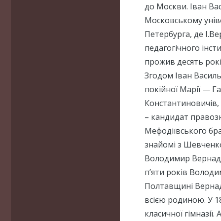
до Москви. Іван Ва
Московському уніве
Петербурга, де І.В
педагогічного інс
прожив десять рок
Згодом Іван Васил
покійної Марії — 
Константиновичів, 
– кандидат правозн
Мефодіївського бра
знайомі з Шевченк
Володимир Вернадсь
п’яти років Володи
Полтавщині Вернадс
всією родиною. У 1
класичної гімназії.