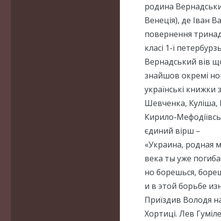
родина Вернадських
Венеція), де Іван В
повернення тринад
класі 1-ї петербурз
Вернадський вів що
знайшов окремі ном
українські книжки 
Шевченка, Куліша, 
Кирило-Мефодіївсь
єдиний вірш –
«Украина, родная м
века ты уже погиб
но борешься, боре
и в этой борьбе и
Приїздив Володя на
Хортиці. Лев Гуміл