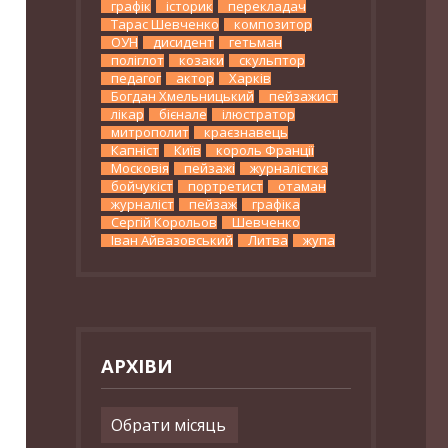
графік
історик
перекладач
Тарас Шевченко
композитор
ОУН
дисидент
гетьман
поліглот
козаки
скульптор
педагог
актор
Харків
Богдан Хмельницький
пейзажист
лікар
бієнале
ілюстратор
митрополит
краєзнавець
Капніст
Київ
король Франції
Московія
пейзажі
журналістка
бойчукіст
портретист
отаман
журналіст
пейзаж
графіка
Сергій Корольов
Шевченко
Іван Айвазовський
Литва
жупа
АРХІВИ
Архіви