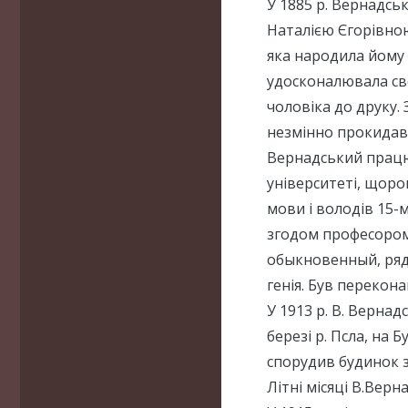
У 1885 р. Вернадськ
Наталією Єгорівною
яка народила йому 
удосконалювала сво
чоловіка до друку. 
незмінно прокидавс
Вернадський працю
університеті, щоро
мови і володів 15-
згодом професором 
обыкновенный, рядо
генія. Був перекона
У 1913 р. В. Вернад
березі р. Псла, на 
спорудив будинок з
Літні місяці В.Вер