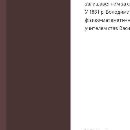
залишався ним за с
У 1881 р. Володим
фізико-математичн
учителем став Васи