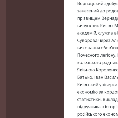
Вернацький здобув 
занесений до родов
прізвищем Вернадс
випускник Києво-М
академій, служив в
Суворова через Аль
виконання обов’язк
Почесного легіону.
колезького радник
Яківною Короленко
Батько, Іван Васил
Київський універси
економію за кордон
статистики, виклад
підручника з історі
російського економ