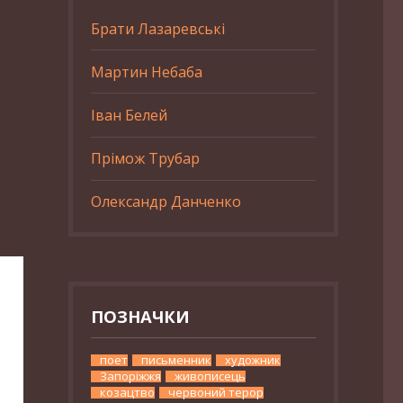
Брати Лазаревські
Мартин Небаба
Іван Белей
Прімож Трубар
Олександр Данченко
ПОЗНАЧКИ
поет
письменник
художник
Запоріжжя
живописець
козацтво
червоний терор