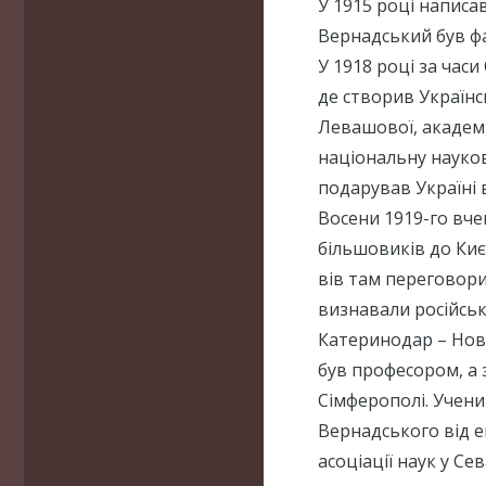
У 1915 році написав
Вернадський був фа
У 1918 році за час
де створив Українс
Левашової, академі
національну наукову
подарував Україні в
Восени 1919-го вч
більшовиків до Києв
вів там переговори
визнавали російсь
Катеринодар – Ново
був професором, а 
Сімферополі. Учени
Вернадського від ем
асоціації наук у С