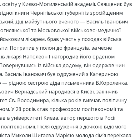
освіту у Києво-Могилянській академії. Священик був
ідної книги Чернігівської губернії із зросійщеним
ький. Дід майбутнього вченого — Василь Іванович
огилянської та Московської військово-медичної
ійськовим лікарем, брав участь у походах війська
пи. Потрапив у полон до французів, за чесне
ів лікаря Наполеон І нагородив його орденом
 Повернувшись із війська додому, він одержав чин
а. Василь Іванович був одружений з Катериною
 — рідною сестрою діда письменника В.Короленка.
ьович Вернадський народився в Києві, закінчив
тет Св. Володимира, кілька років вивчав політичну
ом. У 28 років став професором політекономії та
ав в університеті Києва, автор першого в Росії
ї політекономії. Після одруження з дочкою відомого
іста Миколи Шигаєва Марією молода сім’я переїхала