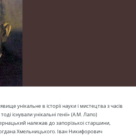
 явище унікальне в історії науки і мистецтва з часів
оді існували унікальні генії» (А.М. Лапо)
рнацький належав до запорізької старшини,
Богдана Хмельницького. Іван Никифорович