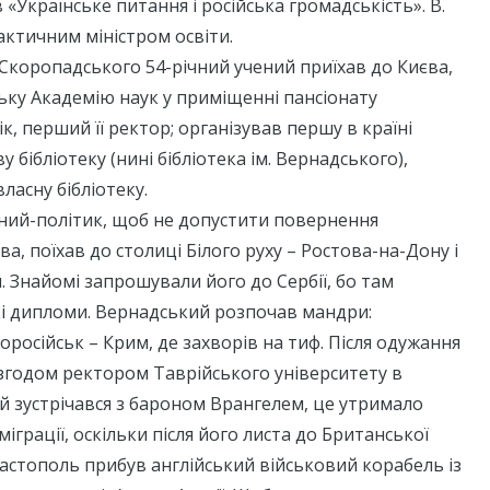
 «Українське питання і російська громадськість». В.
ктичним міністром освіти.
и Скоропадського 54-річний учений приїхав до Києва,
ьку Академію наук у приміщенні пансіонату
к, перший її ректор; організував першу в країні
 бібліотеку (нині бібліотека ім. Вернадського),
ласну бібліотеку.
ений-політик, щоб не допустити повернення
а, поїхав до столиці Білого руху – Ростова-на-Дону і
. Знайомі запрошували його до Сербії, бо там
кі дипломи. Вернадський розпочав мандри:
російськ – Крим, де захворів на тиф. Після одужання
згодом ректором Таврійського університету в
й зустрічався з бароном Врангелем, це утримало
іграції, оскільки після його листа до Британської
евастополь прибув англійський військовий корабель із