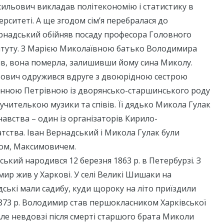
сильович викладав політекономію і статистику в
рситеті. А ще згодом сім’я перебралася до
ернадський обійняв посаду професора Головного
титуту. З Марією Миколаївною батько Володимира
ів, вона померла, залишивши йому сина Миколу.
ьович одружився вдруге з двоюрідною сестрою
Ганною Петрівною із дворянсько-старшинського роду
учителькою музики та співів. Її дядько Микола Гулак
авства – один із організаторів Кирило-
тства. Іван Вернадський і Микола Гулак були
ом, Максимовичем.
кий народився 12 березня 1863 р. в Петербурзі. З
мир жив у Харкові. У селі Великі Шишаки на
ькі мали садибу, куди щороку на літо приїздили
873 р. Володимир став першокласником Харківської
 Але невдовзі після смерті старшого брата Миколи