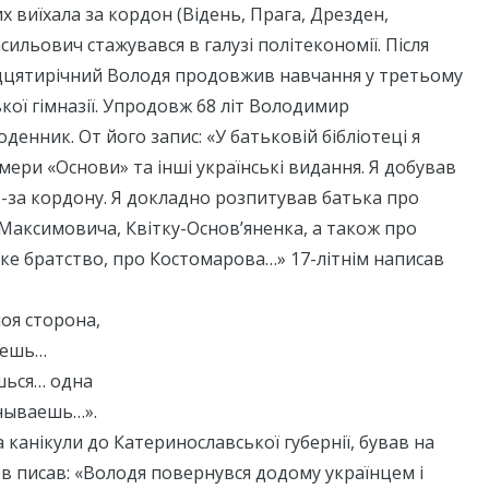
 виїхала за кордон (Відень, Прага, Дрезден,
асильович стажувався в галузі політекономії. Після
цятирічний Володя продовжив навчання у третьому
ької гімназії. Упродовж 68 літ Володимир
денник. От його запис: «У батьковій бібліотеці я
ери «Основи» та інші українські видання. Я добував
з-за кордону. Я докладно розпитував батька про
Максимовича, Квітку-Основ’яненка, а також про
ке братство, про Костомарова…» 17-літнім написав
оя сторона,
аешь…
шься… одна
знываешь…».
 канікули до Катеринославської губернії, бував на
ев писав: «Володя повернувся додому українцем і