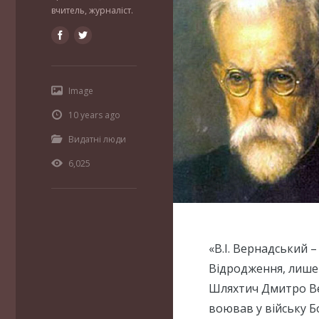
вчитель, журналіст.
Image
10 years ago
Видатні люди
6,025
«В.І. Вернадський –
Відродження, лише т
Шляхтич Дмитро Ве
воював у війську 