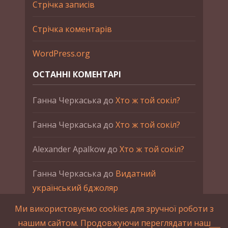
Стрічка записів
Стрічка коментарів
WordPress.org
ОСТАННІ КОМЕНТАРІ
Ганна Черкаська
до
Хто ж той сокіл?
Ганна Черкаська
до
Хто ж той сокіл?
Alexander Apalkow
до
Хто ж той сокіл?
Ганна Черкаська
до
Видатний
український бджоляр
Ми використовуємо cookies для зручної роботи з
Ганна Черкаська
до
Петро Франко
нашим сайтом. Продовжуючи переглядати наш