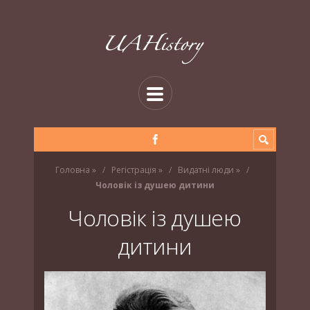
Головна
»
Регістрація
»
Видатні люди
»
Чоловік із душею дитини
Чоловік із душею
дитини