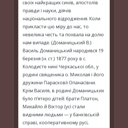
своїх найкращих синів, апостолів
правди і науки, діячів
національного відродження. Коли
прикласти цю міру до нас, то
невелика честь та похвала на долю
нам випаде. (Доманицький В.)
Василь Доманицький народився 19
березня (н. ст.) 1877 року в с.
Колодисте нині Черкаської обл., у
родині священика о. Миколая і його
дружини Парасковії Опанасівни.
Крім Василя, в родині Доманицьких
було п’ятеро дітей: брати Платон,
Михайло й Віктор (усі стали
видними людьми — у банківській
справі, кооперативному русі,