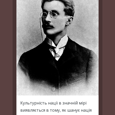
Культурність нації в значній мірі
виявляється в тому, як шанує нація