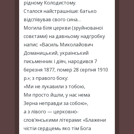
рідному Колодистому.
Сталося найстрашніше: батько
відспівував свого сина…
Могила біля церкви (зруйнованої
совєтами) на давньому надгробку
напис: «Василь Миколайович
Доманицький, український
письменник і діяч, народився 7
березня 1877, помер 28 серпня 1910
р.»; з правого боку:
«Ми не лукавили з тобою,
Ми просто йшли, у нас нема
Зерна неправди за собою»,
а з лівого — церковно-
слов’янськими літерами: «Блажени
чістіи сердцемь яко тім Бога