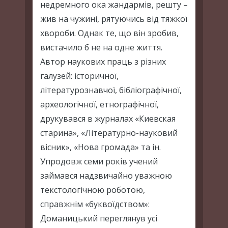
недремного ока жандармів, решту –
жив на чужині, рятуючись від тяжкої
хвороби. Однак те, що він зробив,
вистачило б не на одне життя.
Автор наукових праць з різних
галузей: історичної,
літературознавчої, бібліографічної,
археологічної, етнографічної,
друкувався в журналах «Киевская
старина», «Літературно-науковий
вісник», «Нова громада» та ін.
Упродовж семи років учений
займався надзвичайно уважною
текстологічною роботою,
справжнім «буквоїдством»:
Доманицький переглянув усі