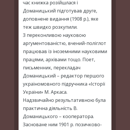
час книжка розійшлася і
Доманицький підготував друге,
доповнене видання (1908 р.), яке
теж швидко розкупили.
З переконливою науковою
аргументованістю, вчений-поліглот
працював із іноземними науковими
працями, архівами тощо. Поет,
письменник, перекладач
Доманицький – редактор першого
україномовного підручника «Історії
України» М. Аркаса.
Надзвичайно результативною була
практична діяльність В.
Доманицького – кооператора.
Засноване ним 1901 р. позичково-