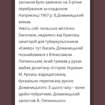
заслання було замінено на 3-річне
перебування за кордоном.
Наприкінці 1907 р. В.Доманицький
виїхав.
Уявіть собі: польське містечко
Закопане, недалеко від Кракова,
санаторій для туберкульозників
«Єжево» тут Василь Доманицький
познайомився з В’ячеславом
Липинським, який тримав у руках
майже дочитану «Історію України»
М. Аркаса, відредаговану,
буквально переписану рукою
Доманицького. З цього часу – вони
ідейні побратими. Доманицький
заохотив В. Липинського