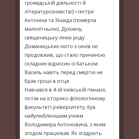
громадській діяльності й
літературознавстві) і сестри
Антоніна та Зінаїда (померла
малолітньою). Духовну,
священицьку лінію роду
Доманицьких ніхто з синів не
продовжив, що стало причиною
складних відносин із батьком.
Василь навіть перед смертю не
брав гроші в отця.
Навчався в 4-ій київській гімназії,
потім на історико-філологічному
факультеті університету, був
найулюбленішим учнем
Володимира Антоновича, з яким
згодом працював. Як згадують