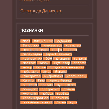
Олександр Данченко
ПОЗНАЧКИ
поет
письменник
художник
Запоріжжя
живописець
козацтво
червоний терор
графік
історик
перекладач
Тарас Шевченко
композитор
ОУН
дисидент
гетьман
поліглот
козаки
скульптор
педагог
актор
Харків
Богдан Хмельницький
пейзажист
лікар
бієнале
ілюстратор
митрополит
краєзнавець
Капніст
Київ
король Франції
Московія
пейзажі
журналістка
бойчукіст
портретист
отаман
журналіст
пейзаж
графіка
Сергій Корольов
Шевченко
Іван Айвазовський
Литва
жупа