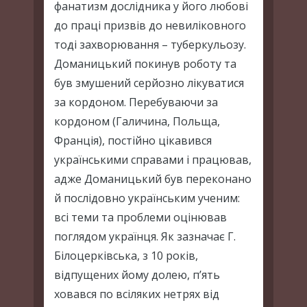
фанатизм дослідника у його любові
до праці призвів до невиліковного
тоді захворювання – туберкульозу.
Доманицький покинув роботу та
був змушений серйозно лікуватися
за кордоном. Перебуваючи за
кордоном (Галичина, Польща,
Франція), постійно цікавився
українськими справами і працював,
адже Доманицький був переконано
й послідовно українським ученим:
всі теми та проблеми оцінював
поглядом українця. Як зазначає Г.
Білоцерківська, з 10 років,
відпущених йому долею, п’ять
ховався по всіляких нетрях від