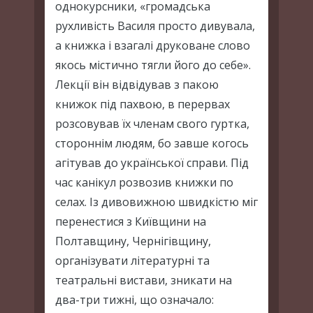
однокурсники, «громадська
рухливість Василя просто дивувала,
а книжка і взагалі друковане слово
якось містично тягли його до себе».
Лекції він відвідував з пакою
книжок під пахвою, в перервах
розсовував їх членам свого гуртка,
стороннім людям, бо завше когось
агітував до української справи. Під
час канікул розвозив книжки по
селах. Із дивовижною швидкістю міг
перенестися з Київщини на
Полтавщину, Чернігівщину,
організувати літературні та
театральні вистави, зникати на
два-три тижні, що означало: