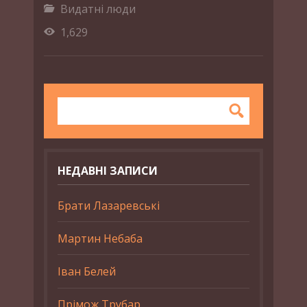
Видатні люди
1,629
НЕДАВНІ ЗАПИСИ
Брати Лазаревські
Мартин Небаба
Іван Белей
Прімож Трубар