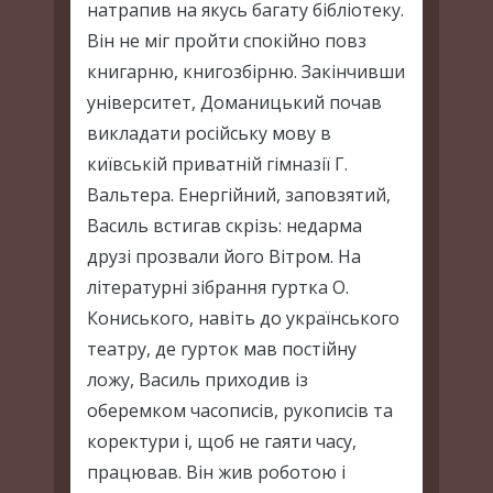
натрапив на якусь багату бібліотеку.
Він не міг пройти спокійно повз
книгарню, книгозбірню. Закінчивши
університет, Доманицький почав
викладати російську мову в
київській приватній гімназії Г.
Вальтера. Енергійний, заповзятий,
Василь встигав скрізь: недарма
друзі прозвали його Вітром. На
літературні зібрання гуртка О.
Кониського, навіть до українського
театру, де гурток мав постійну
ложу, Василь приходив із
оберемком часописів, рукописів та
коректури і, щоб не гаяти часу,
працював. Він жив роботою і