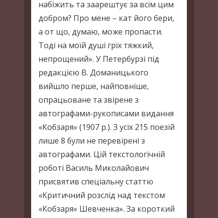
набіжить та заарештує за всім цим
добром? Про мене – кат його бери,
а от що, думаю, може пропасти.
Тоді на моїй душі гріх тяжкий,
непрощений». У Петербурзі під
редакцією В. Доманицького
вийшло перше, найповніше,
опрацьоване та звірене з
автографами-рукописами видання
«Кобзаря» (1907 р.). З усіх 215 поезій
лише 8 були не перевірені з
автографами. Цій текстологічній
роботі Василь Миколайович
присвятив спеціальну статтю
«Критичний розслід над текстом
«Кобзаря» Шевченка». За короткий