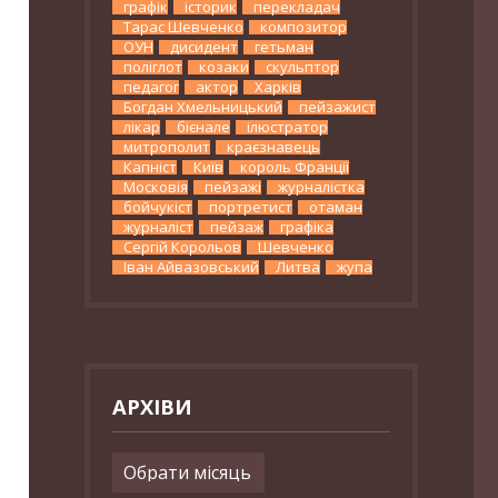
графік
історик
перекладач
Тарас Шевченко
композитор
ОУН
дисидент
гетьман
поліглот
козаки
скульптор
педагог
актор
Харків
Богдан Хмельницький
пейзажист
лікар
бієнале
ілюстратор
митрополит
краєзнавець
Капніст
Київ
король Франції
Московія
пейзажі
журналістка
бойчукіст
портретист
отаман
журналіст
пейзаж
графіка
Сергій Корольов
Шевченко
Іван Айвазовський
Литва
жупа
АРХІВИ
Архіви