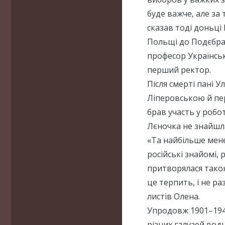
буде важче, але за 
сказав тоді доньці 
Польщі до Подєбрад
професор Українсько
перший ректор.
Після смерті пані У
Ліперовською й пер
брав участь у робот
Лєночка не знайшла
«Та найбільше мене
російські знайомі, 
притворялася такою
це терпить, і не ра
листів Олена.
Упродовж 1901–1943
різних галузей вод