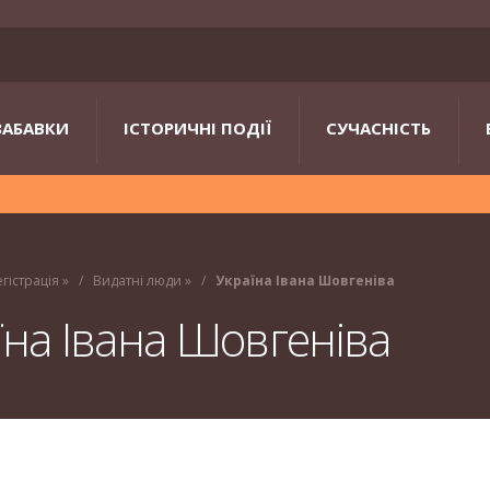
ЗАБАВКИ
ІСТОРИЧНІ ПОДІЇ
СУЧАСНІСТЬ
егістрація
»
Видатні люди
»
Україна Івана Шовгеніва
їна Івана Шовгеніва