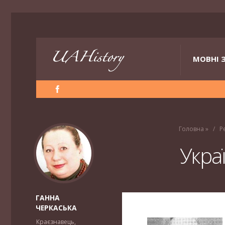
МОВНІ 
Головна
»
Р
Укра
ГАННА
ЧЕРКАСЬКА
Краєзнавець,