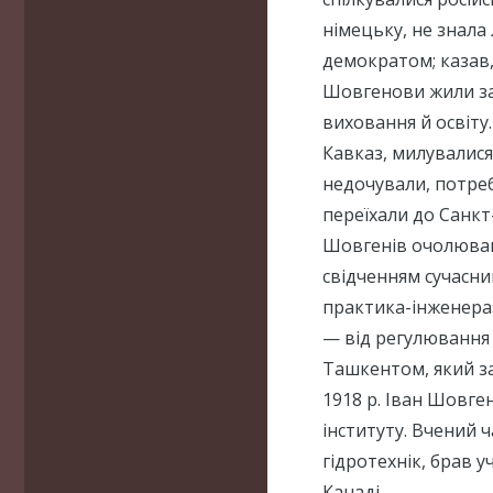
німецьку, не знала
демократом; казав,
Шовгенови жили за
виховання й освіт
Кавказ, милувалися
недочували, потре
переїхали до Санкт-
Шовгенів очолював 
свідченням сучасник
практика-інженера»
— від регулювання 
Ташкентом, який з
1918 р. Іван Шовге
інституту. Вчений ч
гідротехнік, брав 
Канаді.