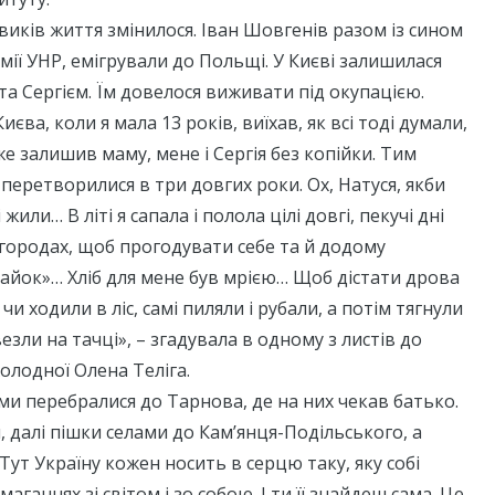
иків життя змінилося. Іван Шовгенів разом із сином
мії УНР, емігрували до Польщі. У Києві залишилася
а Сергієм. Їм довелося виживати під окупацією.
иєва, коли я мала 13 років, виїхав, як всі тоді думали,
же залишив маму, мене і Сергія без копійки. Тим
 перетворилися в три довгих роки. Ох, Натуся, якби
 жили… В літі я сапала і полола цілі довгі, пекучі дні
городах, щоб прогодувати себе та й додому
айок»… Хліб для мене був мрією… Щоб дістати дрова
 чи ходили в ліс, самі пиляли і рубали, а потім тягнули
везли на тачці», – згадувала в одному з листів до
Холодної Олена Теліга.
ьми перебралися до Тарнова, де на них чекав батько.
, далі пішки селами до Кам’янця-Подільського, а
Тут Україну кожен носить в серцю таку, яку собі
аганнях зі світом і зо собою. І ти її знайдеш сама. Це