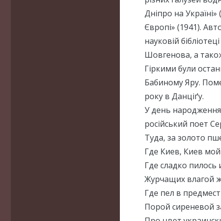
Дніпро на Україні» 
Європі» (1941). Авт
науковій бібліотеці
Шовгенова, а також
Гіркими були останн
Бабиному Яру. Поме
року в Данціґу.
У день народження 
російський поет Се
Туда, за золото пш
Где Киев, Киев мой
Где сладко пилось 
Журчащих влагой 
Где пел в предмест
Порой сиреневой 
Про цвет украинск