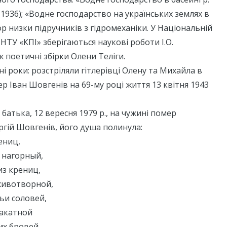
(1936); «Водне господарство на українських землях в
ор низки підручників з гідромеханіки. У Національній
 НТУ «КПІ» зберігаються наукові роботи І.О.
 поетичні збірки Олени Теліги.
і роки: розстріляли гітлерівці Олену та Михайла в
р Іван Шовгенів на 69-му році життя 13 квітня 1943
батька, 12 вересня 1979 р., на чужині помер
ргій Шовгенів, його душа полинула:
ениц,
 нагорный,
из крениц,
животворной,
ьи соловей,
закатной
их бровей,