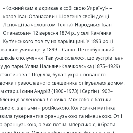
«Кожний сам відкриває в собі свою Україну!» –
казав Іван Опанасович Шовгенів своїй дочці
Лєночці (за чоловіком Теліга). Народився Іван
Опанасович 12 вересня 1874 р., у селі Кам’янка
Куп’янського повіту на Харківщині. У 1893 році
реальне училище, у 1899 – Санкт-Петербурзький
шляхів сполучення. Так уже склалося, що зустрів Іван
ну до пари. Уляна Нальянч-Квачковська (1875–1929)
стянтинова з Поділля, була з українізованого
 дочка православного священика опікувалася домом,
м старші сини Андрій (1900–1973) і Сергій (1902–
юблениця зеленоока Лєночка. Між собою батьки
нською, з дітьми – російською. Колисанки матінка
бавила гувернантка французькою та німецькою. От і
 французькою, а вже потім імперською; її брати
ською. Змалку Олена добре засвоїла французьку і