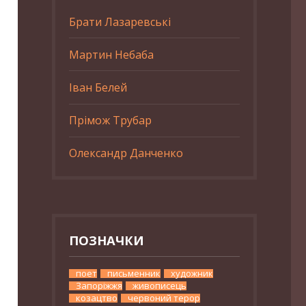
Брати Лазаревські
Мартин Небаба
Іван Белей
Прімож Трубар
Олександр Данченко
ПОЗНАЧКИ
поет
письменник
художник
Запоріжжя
живописець
козацтво
червоний терор