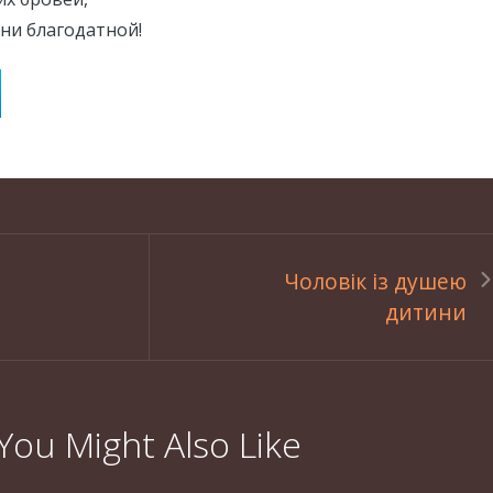
ни благодатной!
Чоловік із душею
дитини
You Might Also Like