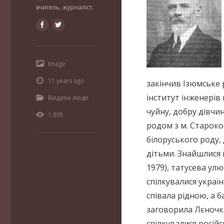
вчитель, журналіст.
Image
11 years ago
закінчив Ізюмське 
інститут інженерів 
Видатні люди
чуйну, добру дівчи
1,895
родом з м. Староко
білоруського роду,
дітьми. Знайшлися ї
1979), татусева ул
спілкувалися украї
співала рідною, а 
заговорила Лєночка
спілкувалися росій