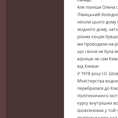
Але пізніше Олена 
Лівицький-Холодній
ніколи цього дому і
жодного дому, хати,
різних кінцях бувшої
ми проводили на рід
що і вона не була 
вірніше не сам Київ
від Києва»
У 1918 році І.О. Ш
Міністерства водни
перебралася до Киє
політехнічного інс
курсу внутрішніх во
Шовгенових у той ч
політехнічного інст