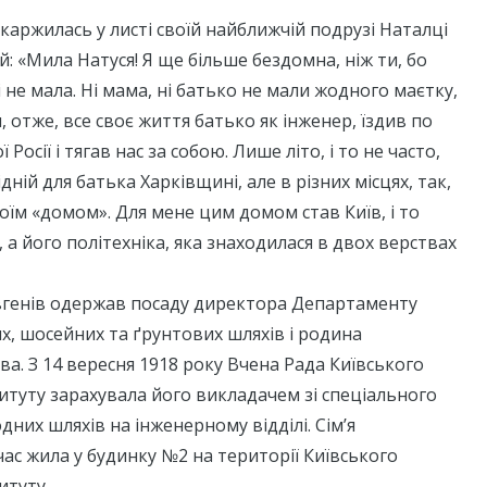
скаржилась у листі своїй найближчій подрузі Наталці
: «Мила Натуся! Я ще більше бездомна, ніж ти, бо
 не мала. Ні мама, ні батько не мали жодного маєтку,
 отже, все своє життя батько як інженер, їздив по
 Росії і тягав нас за собою. Лише літо, і то не часто,
ній для батька Харківщині, але в різних місцях, так,
моїм «домом». Для мене цим домом став Київ, і то
, а його політехніка, яка знаходилася в двох верствах
овгенів одержав посаду директора Департаменту
х, шосейних та ґрунтових шляхів і родина
ва. З 14 вересня 1918 року Вчена Рада Київського
титуту зарахувала його викладачем зі спеціального
дних шляхів на інженерному відділі. Сім’я
ас жила у будинку №2 на території Київського
итуту.