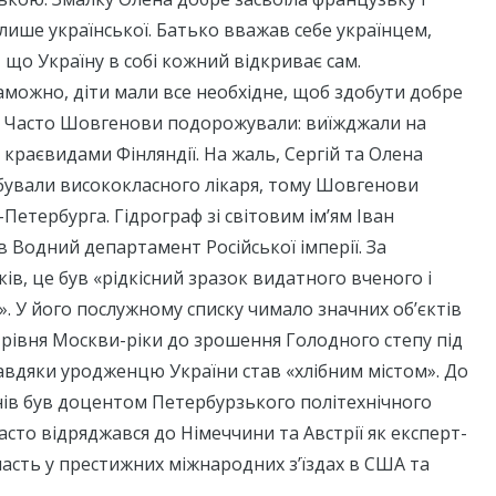
 лише української. Батько вважав себе українцем,
 що Україну в собі кожний відкриває сам.
можно, діти мали все необхідне, щоб здобути добре
у. Часто Шовгенови подорожували: виїжджали на
 краєвидами Фінляндії. На жаль, Сергій та Олена
бували висококласного лікаря, тому Шовгенови
Петербурга. Гідрограф зі світовим ім’ям Іван
Водний департамент Російської імперії. За
ів, це був «рідкісний зразок видатного вченого і
. У його послужному списку чимало значних об’єктів
рівня Москви-ріки до зрошення Голодного степу під
авдяки уродженцю України став «хлібним містом». До
нів був доцентом Петербурзького політехнічного
асто відряджався до Німеччини та Австрії як експерт-
участь у престижних міжнародних з’їздах в США та