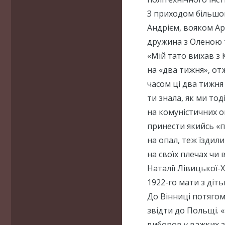
З приходом більшов
Андрієм, вояком Ар
дружина з Оленою т
«Мій тато виїхав з К
на «два тижня», от
часом ці два тижня
ти знала, як ми тоді
на комуністичних о
принести якийсь «п
на опал, теж їздили
на своїх плечах чи 
Наталії Лівицької-
1922-го мати з діт
До Вінниці потягом
звідти до Польщі. «
виборов у важких зм