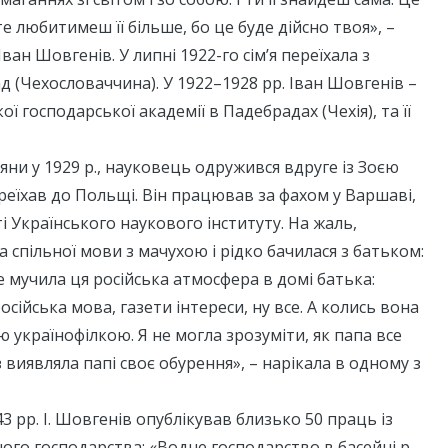
те любитимеш її більше, бо це буде дійсно твоя», –
Іван Шовгенів. У липні 1922-го сім’я переїхала з
 (Чехословаччина). У 1922–1928 рр. Іван Шовгенів –
ї господарської академії в Падебрадах (Чехія), та її
ляни у 1929 р., науковець одружився вдруге із Зоєю
еїхав до Польщі. Він працював за фахом у Варшаві,
і Українського наукового інституту. На жаль,
 спільної мови з мачухою і рідко бачилася з батьком:
 мучила ця російська атмосфера в домі батька:
російська мова, газети інтереси, ну все. А колись вона
 українофілкою. Я не могла зрозуміти, як папа все
з виявляла папі своє обурення», – нарікала в одному з
 рр. І. Шовгенів опублікував близько 50 праць із
ного господарства: «Водне господарство в басейні р.