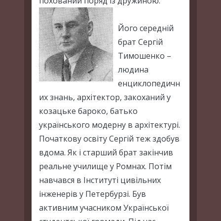
похований поряд із дружиною.
Його середній
брат Сергій
Тимошенко –
людина
енциклопедичн
их знань, архітектор, закоханий у
козацьке бароко, батько
українського модерну в архітектурі.
Початкову освіту Сергій теж здобув
вдома. Як і старший брат закінчив
реальне училище у Ромнах. Потім
навчався в Інституті цивільних
інженерів у Петербурзі. Був
активним учасником Української