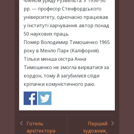
членом уряду Рузвельта. У 1936-50
рр. — професор Стенфордського
університету, одночасно працював
у Інституті харчування. автор понад
50 наукових праць.
Помер Володимир Тимошенко 1965
року в Менло Парк (Каліфорнія).
Тільки менша сестра Анна
Тимошенко не змогла вирватися за
кордон, тому й загубилися сліди
кріпачки комуністичного раю.
Готель
Перший
архітектора
художник,