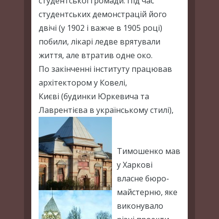
студентської громади. Під час
студентських демонстрацій його
двічі (у 1902 і важче в 1905 році)
побили, лікарі ледве врятували
життя, але втратив одне око.
По закінченні інституту працював
архітектором у Ковелі,
Києві (будинки Юркевича та
Лаврентієва в українському стилі),
Тимошенко мав
у Харкові
власне бюро-
майстерню, яке
виконувало