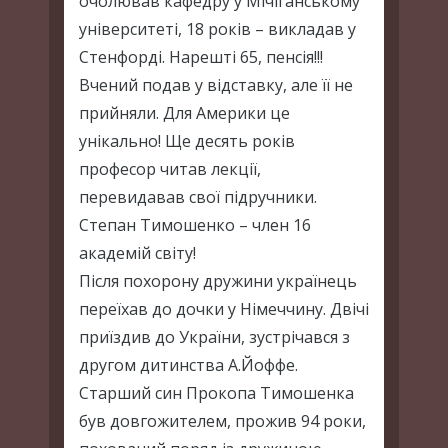
очолював кафедру у Мічіганському
університеті, 18 років – викладав у
Стенфорді. Нарешті 65, пенсія!!!
Вчений подав у відставку, але її не
прийняли. Для Америки це
унікально! Ще десять років
професор читав лекції,
перевидавав свої підручники.
Степан Тимошенко – член 16
академій світу!
Після похорону дружини українець
переїхав до дочки у Німеччину. Двічі
приїздив до України, зустрічався з
другом дитинства А.Йоффе.
Старший син Прокопа Тимошенка
був довгожителем, прожив 94 роки,