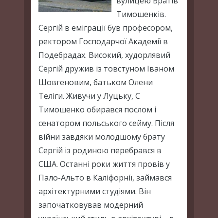
вулицею Братів
Тимошенків.
Сергій в еміграції був професором,
ректором Господарчої Академії в
Подебрадах. Високий, худорлявий
Сергій дружив із товстуном Іваном
Шовгеновим, батьком Олени
Теліги. Живучи у Луцьку, С
Тимошенко обирався послом і
сенатором польського сейму. Після
війни завдяки молодшому брату
Сергій із родиною перебрався в
США. Останні роки життя провів у
Пало-Альто в Каліфорнії, займався
архітектурними студіями. Він
започатковував модерний