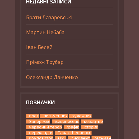
НЕДАВНІ ЗАПИСИ
Брати Лазаревські
Мартин Небаба
Іван Белей
Прімож Трубар
Олександр Данченко
ПОЗНАЧКИ
поет
письменник
художник
Запоріжжя
живописець
козацтво
червоний терор
графік
історик
перекладач
Тарас Шевченко
композитор
ОУН
дисидент
гетьман