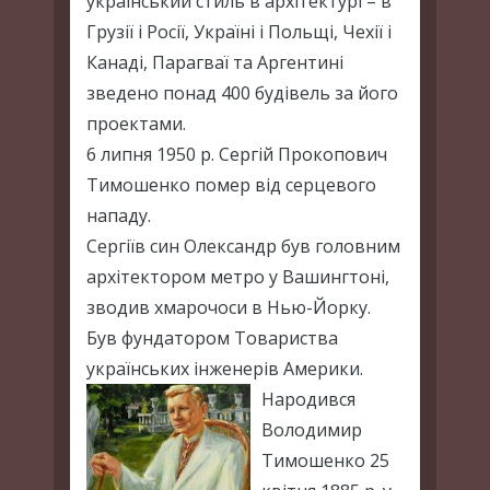
український стиль в архітектурі – в
Грузії і Росії, Україні і Польщі, Чехії і
Канаді, Парагваї та Аргентині
зведено понад 400 будівель за його
проектами.
6 липня 1950 р. Сергій Прокопович
Тимошенко помер від серцевого
нападу.
Сергіїв син Олександр був головним
архітектором метро у Вашингтоні,
зводив хмарочоси в Нью-Йорку.
Був фундатором Товариства
українських інженерів Америки.
Народився
Володимир
Тимошенко 25