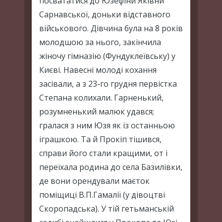
посвататися до Юзефіни Яківни
Сарнавської, доньки відставного
військового. Дівчина була на 8 років
молодшою за нього, закінчила
жіночу гімназію (Фундуклеївську) у
Києві. Навесні молоді кохання
засівали, а з 23-го грудня первістка
Степана колихали. Гарненький,
розумненький малюк удався;
гралася з ним Юзя як із останньою
іграшкою. Та й Прокіп тішився,
справи його стали кращими, от і
переїхала родина до села Базилівки,
де вони орендували маєток
поміщиці В.П.Гамалії (у дівоцтві
Скоропадська). У тій гетьманській