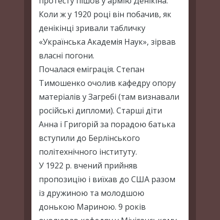
протесту пішов у армію Денікіна.
Коли ж у 1920 році він побачив, як
денікінці зривали табличку
«Українська Академія Наук», зірвав
власні погони.
Почалася еміграція. Степан
Тимошенко очолив кафедру опору
матеріалів у Загребі (там визнавали
російські дипломи). Старші діти
Анна і Григорій за порадою батька
вступили до Берлінського
політехнічного інституту.
У 1922 р. вчений прийняв
пропозицію і виїхав до США разом
із дружиною та молодшою
донькою Мариною. 9 років