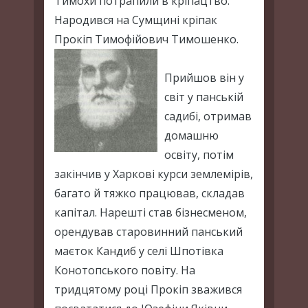
Тимохи потрапили в кріпацтво.
Народився на Сумщині кріпак
Прокіп Тимофійович Тимошенко.
Прийшов він у
світ у панській
садибі, отримав
домашню
освіту, потім
закінчив у Харкові курси землемірів,
багато й тяжко працював, складав
капітал. Нарешті став бізнесменом,
орендував старовинний панський
маєток Кандиб у селі Шпотівка
Конотопського повіту. На
тридцятому році Прокіп зважився