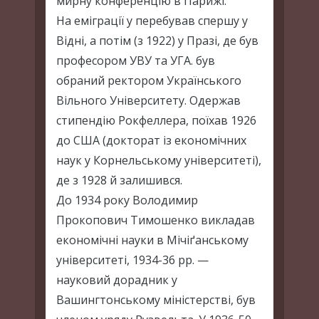
мирну конференцію в Парижі.
На еміграції у перебував спершу у
Відні, а потім (з 1922) у Празі, де був
професором УВУ та УГА. був
обраний ректором Українського
Вільного Університету. Одержав
стипендію Рокфеллера, поїхав 1926
до США (докторат із економічних
наук у Корнельському університеті),
де з 1928 й залишився.
До 1934 року Володимир
Прокопович Тимошенко викладав
економічні науки в Мічіґанському
університеті, 1934-36 рр. —
науковий дорадник у
Вашингтонському міністерстві, був