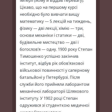
імперії (йому й віддав перевагу).
Цікаво, що на першому курсі
необхідно було вивчати вищу
математику — 5 лекцій на тиждень,
фізику — дві лекції, хімію — три,
основи механіки і статики — дві,
будівельне мистецтво — дві і
богослов’я — одну. 1900 року Степан
Тимошенко успішно закінчив
інститут, відбув рік обов’язкової
військової повинності у саперному
батальйоні у Петербурзі. Після
служби його прийняли лаборантом
механічної лабораторії Шляхового
інституту. У 1902 році Степан
одружився зі студенткою медичної