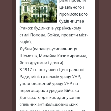
різні проекти
цивільного і
промислового
будівництва
(також будинки в українському
стилі Попова, Бойка, проекти міст-
садів),
Лубни (каплиця-усипальниця
Шеметів, Михайла Казимировича,
його дружини і дочки).
З 1917-го року член Центральної
Ради, міністр шляхів уряду УНР,
уповноважений уряду УНР на
переговорах з урядом Війська
Донського для координування
спільних антибільшовицьких