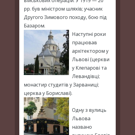
військових операцій. У 1919 — 20
рр. був міністром шляхів; учасник
Другого Зимового походу, бою під
Базаром.
Наступні роки
працював
архітектором у
Львові (церкви
у Клепарові та
Левандівці;
монастир студитів у Зарваниці;
церква у Бориславі).
Одну з вулиць
Львова
названо