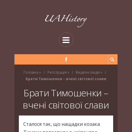
Головна
»
Регістрація
»
Видатні люди
»
Брати Тимошенки – вчені світової слави
Брати Тимошенки –
вчені світової слави
Сталося так, що нащадки козака