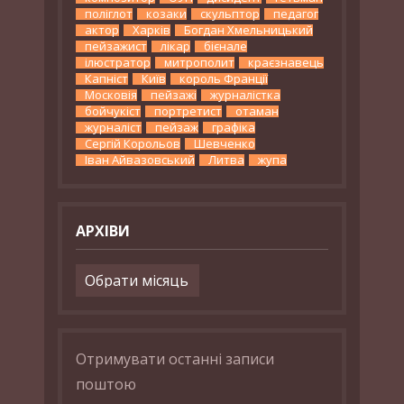
поліглот
козаки
скульптор
педагог
актор
Харків
Богдан Хмельницький
пейзажист
лікар
бієнале
ілюстратор
митрополит
краєзнавець
Капніст
Київ
король Франції
Московія
пейзажі
журналістка
бойчукіст
портретист
отаман
журналіст
пейзаж
графіка
Сергій Корольов
Шевченко
Іван Айвазовський
Литва
жупа
АРХІВИ
Архіви
Отримувати останні записи
поштою