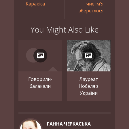
Каракіса
чиє ім'я
збереглося
You Might Also Like
Говорили-
Лауреат
балакали
Нобеля з
України
ГАННА ЧЕРКАСЬКА