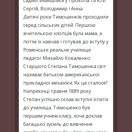
садибі знайшлися у Прокопа та Юзі
Сергій, Володимир і Анна.
Дитячі роки Тимошенків проходили
серед сільських дітей. Першою
вчителькою хлопців була мама, а
потім їх навчав і готував до вступу у
Роменське реальне училище
педагог Михайло Коваленко.
Старшого Степана Тимошенка світ
називає батьком американської
прикладної механіки. Як це сталося?
Наприкінці травня 1889 року
Степан успішно склав вступні іспити
до училища. Тимошенко був
першим учнем класу, хоча доклав
багацько зусиль до вивчення