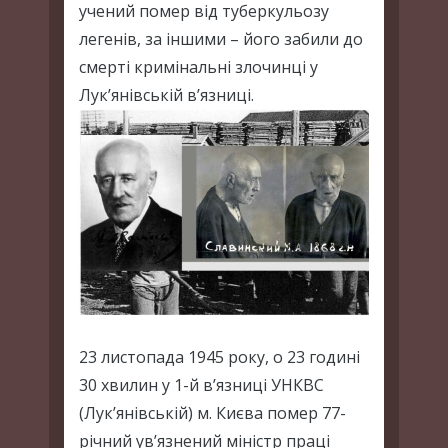
учений помер від туберкульозу
легенів, за іншими – його забили до
смерті кримінальні злочинці у
Лук’янівській в’язниці.
23 листопада 1945 року, о 23 годині
30 хвилин у 1-й в’язниці УНКВС
(Лук’янівській) м. Києва помер 77-
річний ув’язнений міністр праці