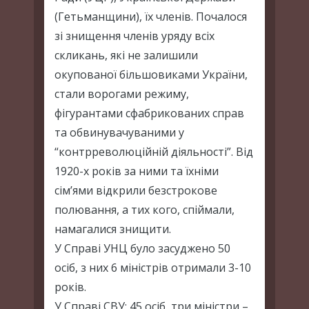
(Гетьманщини), їх членів. Почалося
зі знищення членів уряду всіх
скликань, які не залишили
окупованої більшовиками України,
стали ворогами режиму,
фігурантами сфабрикованих справ
та обвинувачуваними у
“контрреволюційній діяльності”. Від
1920-х років за ними та їхніми
сім’ями відкрили безстрокове
полювання, а тих кого, спіймали,
намагалися знищити.
У Справі УНЦ було засуджено 50
осіб, з них 6 міністрів отримали 3-10
років.
У Справі СВУ: 45 осіб, три міністри –