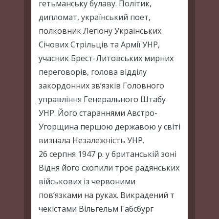
гетьманську булаву. Політик,
дипломат, український поет,
полковник Легіону Українських
Січових Стрільців та Армії УНР,
учасник Брест-Литовських мирних
переговорів, голова відділу
закордонних зв’язків Головного
управління Генерального Штабу
УНР. Його стараннями Австро-
Угорщина першою державою у світі
визнала Незалежність УНР.
26 серпня 1947 р. у британській зоні
Відня його схопили троє радянських
військових із червоними
пов’язками на руках. Викрадений т
чекістами Вільгельм Габсбург