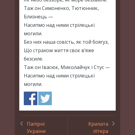
Таж он Симоненко, Тютюнник,
Близнець —
Насипмо над ними стрілецькі
могили.
Без них наша совість, як той боягуз,
Що страхом життя своє в’яже
безсиле.
Таж он Івасюк, Миколайчук і Стус —
Насипмо над ними стрілецькі
могили.
Папірні
Крилата
України
літера