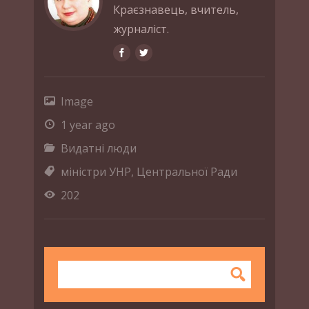
Краєзнавець, вчитель,
журналіст.
Image
1 year ago
Видатні люди
міністри УНР
,
Центральної Ради
202