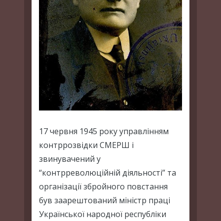
17 червня 1945 року управлінням
контррозвідки СМЕРШ і
звинувачений у
“контрреволюційній діяльності” та
організації збройного повстання
був заарештований міністр праці
Української народної республіки