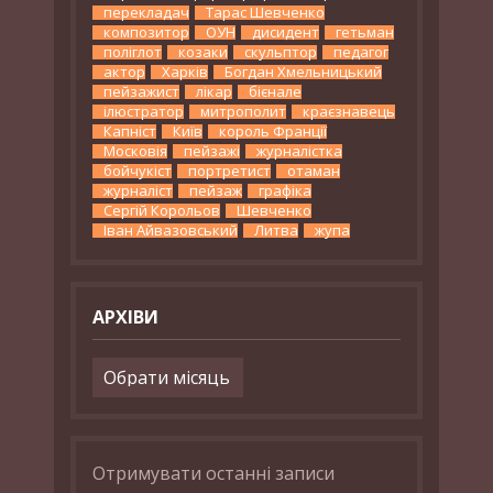
перекладач
Тарас Шевченко
композитор
ОУН
дисидент
гетьман
поліглот
козаки
скульптор
педагог
актор
Харків
Богдан Хмельницький
пейзажист
лікар
бієнале
ілюстратор
митрополит
краєзнавець
Капніст
Київ
король Франції
Московія
пейзажі
журналістка
бойчукіст
портретист
отаман
журналіст
пейзаж
графіка
Сергій Корольов
Шевченко
Іван Айвазовський
Литва
жупа
АРХІВИ
Архіви
Отримувати останні записи