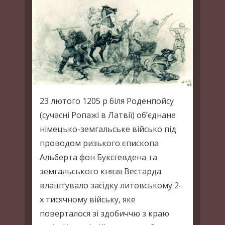
23 лютого 1205 р біля Роденпойсу
(сучасні Ропажі в Латвії) об’єднане
німецько-земгальське військо під
проводом ризького єпископа
Альберта фон Буксгевдена та
земгальського князя Вестарда
влаштувало засідку литовському 2-
х тисячному війську, яке
поверталося зі здобиччю з краю