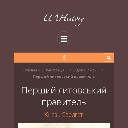
Головна
»
Регістрація
»
Видатні люди
»
Перший литовський правитель
Перший литовський
правитель
Князь Свелгат