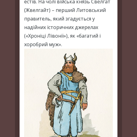
естів. На чолі війська князь Свелгат
(Жвелгайт) – перший Литовський
правитель, який згадується у
надійних історичних джерелах
(«Хроніці Лівонії»), як «багатий і
хоробрий муж».