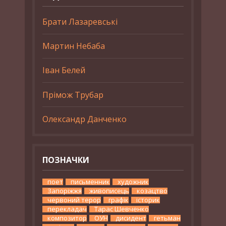
Брати Лазаревські
Мартин Небаба
Іван Белей
Прімож Трубар
Олександр Данченко
ПОЗНАЧКИ
поет
письменник
художник
Запоріжжя
живописець
козацтво
червоний терор
графік
історик
перекладач
Тарас Шевченко
композитор
ОУН
дисидент
гетьман