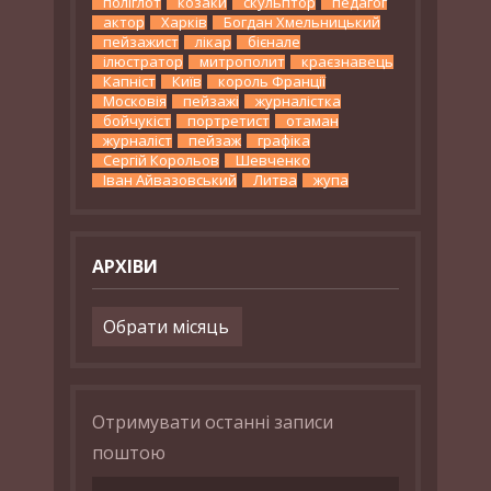
поліглот
козаки
скульптор
педагог
актор
Харків
Богдан Хмельницький
пейзажист
лікар
бієнале
ілюстратор
митрополит
краєзнавець
Капніст
Київ
король Франції
Московія
пейзажі
журналістка
бойчукіст
портретист
отаман
журналіст
пейзаж
графіка
Сергій Корольов
Шевченко
Іван Айвазовський
Литва
жупа
АРХІВИ
Архіви
Отримувати останні записи
поштою