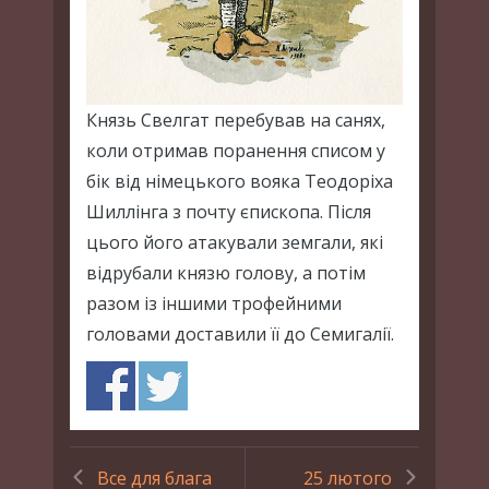
Князь Свелгат перебував на санях,
коли отримав поранення списом у
бік від німецького вояка Теодоріха
Шиллінга з почту єпископа. Після
цього його атакували земгали, які
відрубали князю голову, а потім
разом із іншими трофейними
головами доставили її до Семигалії.
Все для блага
25 лютого