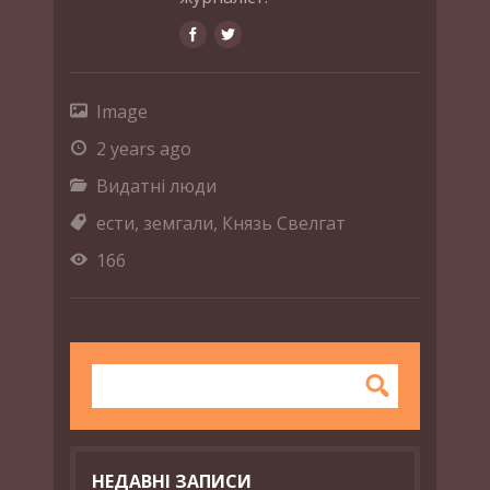
Image
2 years ago
Видатні люди
ести
,
земгали
,
Князь Свелгат
166
НЕДАВНІ ЗАПИСИ