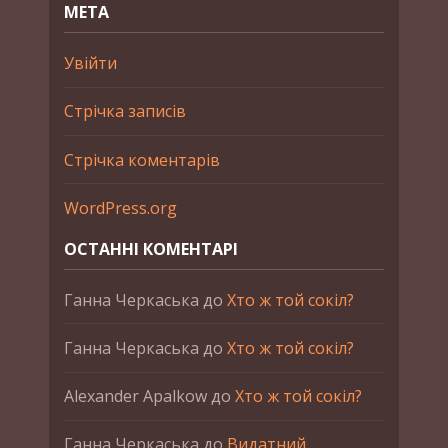
МЕТА
Увійти
Стрічка записів
Стрічка коментарів
WordPress.org
ОСТАННІ КОМЕНТАРІ
Ганна Черкаська
до
Хто ж той сокіл?
Ганна Черкаська
до
Хто ж той сокіл?
Alexander Apalkow
до
Хто ж той сокіл?
Ганна Черкаська
до
Видатний