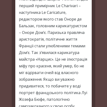
перший примірник Le Charivari –
наступника Le Caricature,
редактором якого став Оноре де
Бальзак, головним карикатуристом
– Оноре Дом’є. Паризька правляча
аристократія, політичне життя
Франції стали улюбленими темами
Дом’є. Так з’явилася карикатура
майстра «Нарцис». Це не ілюстрація
міфу про красеня, який умер, бо не
міг відірвати очей від власного
зображення. Якщо ви уважно
придивитеся, то побачите у воді
портрет французького політика Луї
Жозефа Бюфе, патологічно
самозакоханого у свою особу.