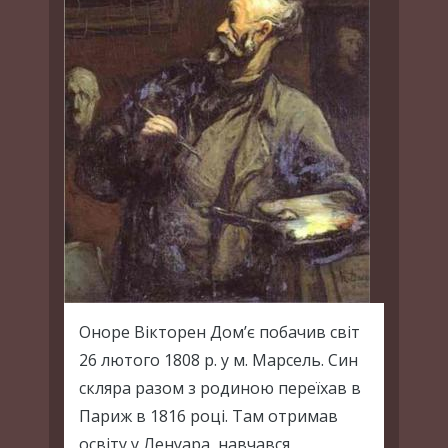
Оноре Вікторен Дом’є побачив світ
26 лютого 1808 р. у м. Марсель. Син
скляра разом з родиною переїхав в
Париж в 1816 році. Там отримав
освіту у Ленуара, навчався