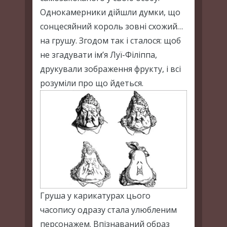
Однокамерники дійшли думки, що
сонцесяйний король зовні схожий…
на грушу. Згодом так і сталося: щоб
не згадувати ім’я Луї-Філіппа,
друкували зображення фрукту, і всі
розуміли про що йдеться.
Груша у карикатурах цього
часопису одразу стала улюбленим
персонажем. Впізнаваний образ