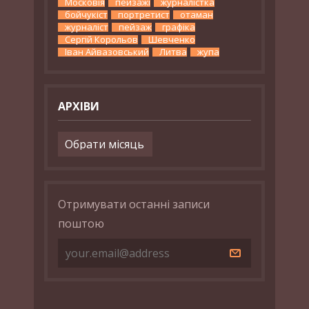
Московія
пейзажі
журналістка
бойчукіст
портретист
отаман
журналіст
пейзаж
графіка
Сергій Корольов
Шевченко
Іван Айвазовський
Литва
жупа
АРХІВИ
Архіви
Отримувати останні записи
поштою