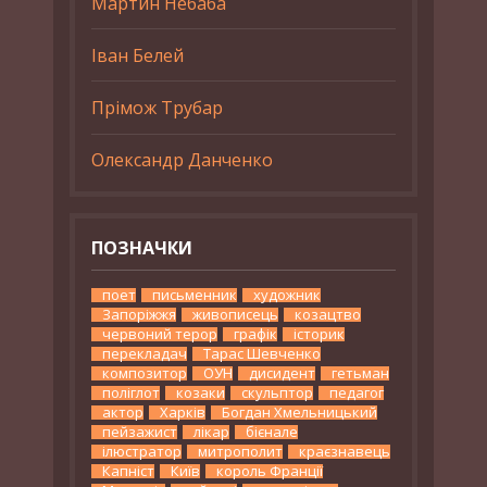
Мартин Небаба
Іван Белей
Прімож Трубар
Олександр Данченко
ПОЗНАЧКИ
поет
письменник
художник
Запоріжжя
живописець
козацтво
червоний терор
графік
історик
перекладач
Тарас Шевченко
композитор
ОУН
дисидент
гетьман
поліглот
козаки
скульптор
педагог
актор
Харків
Богдан Хмельницький
пейзажист
лікар
бієнале
ілюстратор
митрополит
краєзнавець
Капніст
Київ
король Франції