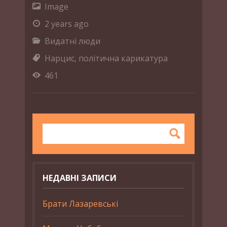
Image
2 years ago
Видатні люди
Нарцис
,
політична карикатура
461
НЕДАВНІ ЗАПИСИ
Брати Лазаревські