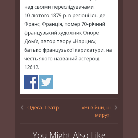
над своїми переслідувачами.
10 лютого 1879 р. в регіоні Іль-де-
Франс, Франція, помер 70-річний
французький художник Оноре
Дом’є, автор твору «Нарцис»;
батько французької карикатури, на
честь якого названий астероїд
12612.
Одеса. Театр
«Ні війни, ні
миру».
You Might Also Like