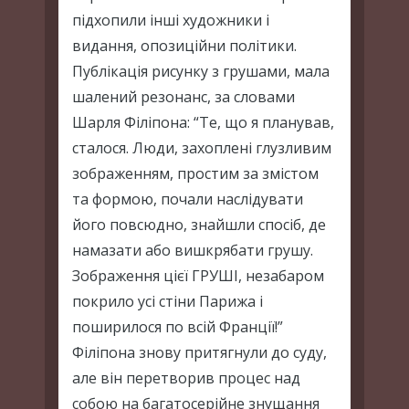
підхопили інші художники і
видання, опозиційни політики.
Публікація рисунку з грушами, мала
шалений резонанс, за словами
Шарля Філіпона: “Те, що я планував,
сталося. Люди, захоплені глузливим
зображенням, простим за змістом
та формою, почали наслідувати
його повсюдно, знайшли спосіб, де
намазати або вишкрябати грушу.
Зображення цієї ГРУШІ, незабаром
покрило усі стіни Парижа і
поширилося по всій Франції!”
Філіпона знову притягнули до суду,
але він перетворив процес над
собою на багатосерійне знущання