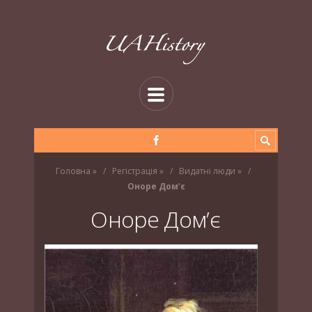
Головна
»
Регістрація
»
Видатні люди
»
Оноре Дом’є
Оноре Дом’є