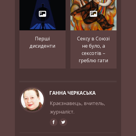
Перші
Сексу в Союзі
дисиденти
не було, а
сексотів –
греблю гати
ГАННА ЧЕРКАСЬКА
Краєзнавець, вчитель,
журналіст.