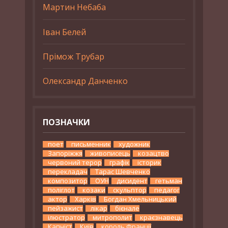
Мартин Небаба
Іван Белей
Прімож Трубар
Олександр Данченко
ПОЗНАЧКИ
поет
письменник
художник
Запоріжжя
живописець
козацтво
червоний терор
графік
історик
перекладач
Тарас Шевченко
композитор
ОУН
дисидент
гетьман
поліглот
козаки
скульптор
педагог
актор
Харків
Богдан Хмельницький
пейзажист
лікар
бієнале
ілюстратор
митрополит
краєзнавець
Капніст
Київ
король Франції