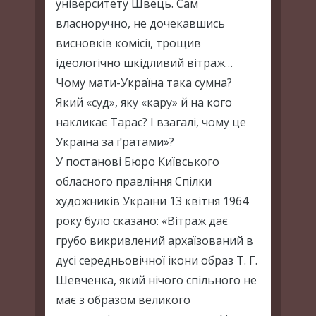
університету Швець. Сам
власноручно, не дочекавшись
висновків комісії, трощив
ідеологічно шкідливий вітраж…
Чому мати-Україна така сумна?
Який «суд», яку «кару» й на кого
накликає Тарас? І взагалі, чому це
Україна за ґратами»?
У постанові Бюро Київського
обласного правління Спілки
художників України 13 квітня 1964
року було сказано: «Вітраж дає
грубо викривлений архаїзований в
дусі середньовічної ікони образ Т. Г.
Шевченка, який нічого спільного не
має з образом великого