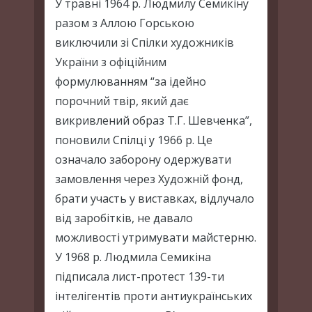
У травні 1964 р. Людмилу Семикіну
разом з Аллою Горською
виключили зі Спілки художників
України з офіційним
формулюванням “за ідейно
порочний твір, який дає
викривлений образ Т.Г. Шевченка”,
поновили Спілці у 1966 р. Це
означало заборону одержувати
замовлення через Художній фонд,
брати участь у виставках, відлучало
від заробітків, не давало
можливості утримувати майстерню.
У 1968 р. Людмила Семикіна
підписала лист-протест 139-ти
інтелігентів проти антиукраїнських