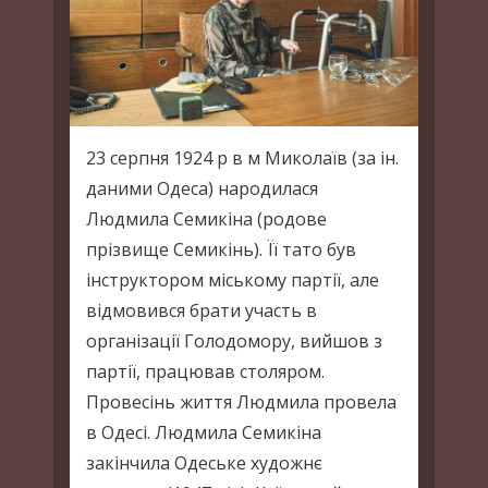
23 серпня 1924 р в м Миколаїв (за ін.
даними Одеса) народилася
Людмила Семикіна (родове
прізвище Семикінь). Її тато був
інструктором міському партії, але
відмовився брати участь в
організації Голодомору, вийшов з
партії, працював столяром.
Провесінь життя Людмила провела
в Одесі. Людмила Семикіна
закінчила Одеське художнє