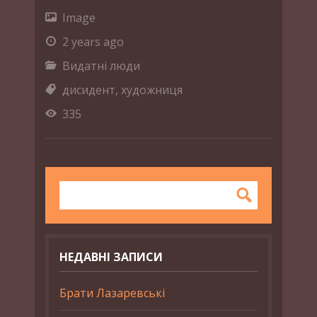
Image
2 years ago
Видатні люди
дисидент
,
художниця
335
НЕДАВНІ ЗАПИСИ
Брати Лазаревські