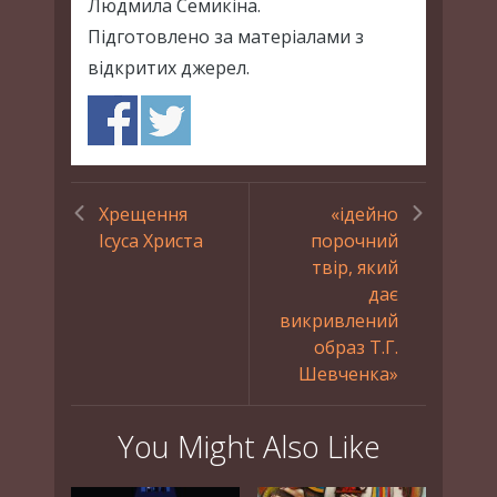
Людмила Семикіна.
Підготовлено за матеріалами з
відкритих джерел.
Хрещення
«ідейно
Ісуса Христа
порочний
твір, який
дає
викривлений
образ Т.Г.
Шевченка»
You Might Also Like