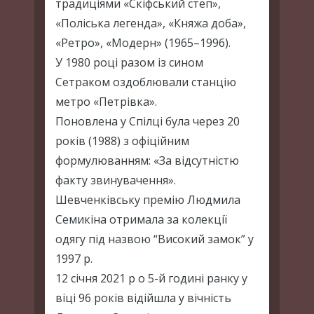
традиціями «Скіфський степ»,
«Поліська легенда», «Княжа доба»,
«Ретро», «Модерн» (1965–1996).
У 1980 році разом із сином
Сетраком оздоблювали станцію
метро «Петрівка».
Поновлена у Спілці була через 20
років (1988) з офіційним
формулюванням: «За відсутністю
факту звинувачення».
Шевченківську премію Людмила
Семикіна отримала за колекції
одягу під назвою “Високий замок” у
1997 р.
12 січня 2021 р о 5-й годині ранку у
віці 96 років відійшла у вічність