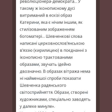
революціонера-демократа… У
такому ж іконописному дусі
витриманий в ескізі образ
Катерини, яка є нічим іншим, як
стилізованим зображенням
богоматері… Шевченкові слова
написані церковнослов’янською
в’яззю (кирилицею) в поєднанні з
іконописно трактованими
образами, звучать ідейно
двозначно. В образах вітража нема
ні найменшої спроби показати
Шевченка радянського
світосприйняття. Образи, створені
художниками, спеціально заводять
у далеке минуле».