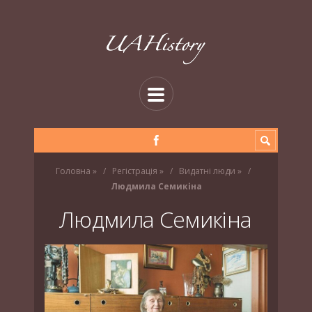
Головна
»
Регістрація
»
Видатні люди
»
Людмила Семикіна
Людмила Семикіна