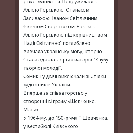
різко змінилося. Подружилася з
Аллою Горською, Опанасом
Заливахою, Іваном Світличним,
Євгеном Сверстюком. Разом з
Аллою Горською під керівництвом
Надії Світличної поглиблено
вивчала українську мову, історію.
Стала однією з організаторів “Клубу
творчої молоді”.
Семикіну двічі виключали зі Спілки
художників України.
Вперше за співавторство у
створенні вітражу «Шевченко.
Мати».
У 1964-му, до 150-річчя Т.Шевченка,
у вестибюлі Київського