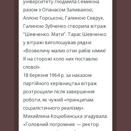
університету Людмила Семикіна
разом з Опанасом Заливахою,
Аллою Горською, Галиною Севрук,
Галиною Зубченко створила вітраж
“Шевченко. Мати”. Тарас Шевченко
у вітражі виголошував рядки:
«Возвеличу малих отих рабів німих!
Я на сторожі коло них поставлю
слово!».
18 березня 1964 р. за наказом
партійного керівництва вітраж
розтрощили після завершення
роботи, як чужий «принципам
соціалістичного реалізму».
Михайлина Коцюбинська згадувала:
«Головний погромник — ректор