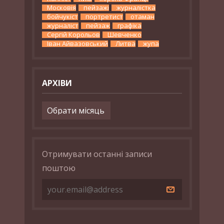
Московія
пейзажі
журналістка
бойчукіст
портретист
отаман
журналіст
пейзаж
графіка
Сергій Корольов
Шевченко
Іван Айвазовський
Литва
жупа
АРХІВИ
Архіви
Отримувати останні записи
поштою