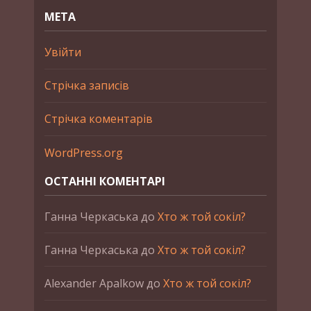
МЕТА
Увійти
Стрічка записів
Стрічка коментарів
WordPress.org
ОСТАННІ КОМЕНТАРІ
Ганна Черкаська
до
Хто ж той сокіл?
Ганна Черкаська
до
Хто ж той сокіл?
Alexander Apalkow
до
Хто ж той сокіл?