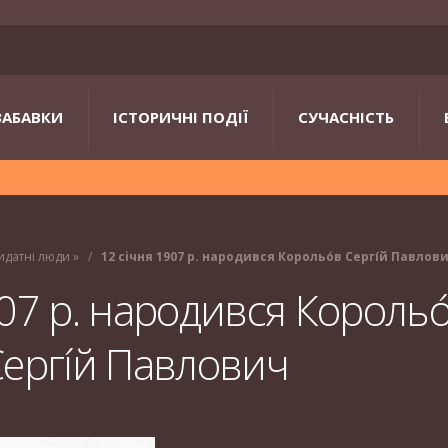
ЗАБАВКИ
ІСТОРИЧНІ ПОДІЇ
СУЧАСНІСТЬ
идатні люди
»
12 січня 1907 р. народився Корольо́в Сергі́й Павлов
907 р. народився Корольо
ергі́й Павлович