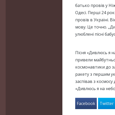
батько провів у Ніж
Одесі. Перші 24 ро
провів в Україні. В
мову. Це точно. „Д
улюблені пісні бабус
Пісня «Дивлюсь я на
привели майбутньо
космонавтики до з
ракету з першим у
заспівав з космосу
«Дивлюсь я на неб
Facebook
Twitter