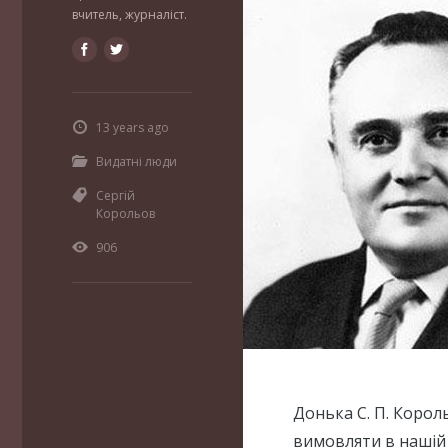
вчитель, журналіст.
13 years ago
Видатні люди
Сергій
Корольов
906
Донька С. П. Король
вимовляти в нашій