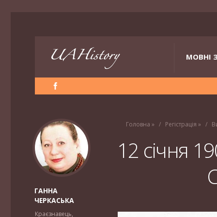
МОВНІ 
Головна
»
Регістрація
»
В
12 січня 1
С
ГАННА
ЧЕРКАСЬКА
Краєзнавець,