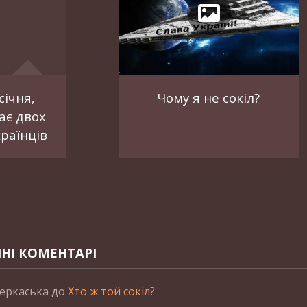
січня,
Чому я не сокіл?
ає двох
раїнців
НІ КОМЕНТАРІ
еркаська
до
Хто ж той сокіл?