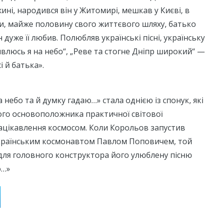
ині, народився він у Житомирі, мешкав у Києві, в
ки, майже половину свого життєвого шляху, батько
ін дуже її любив. Полюбляв українські пісні, українську
ивлюсь я на небо“, „Реве та стогне Дніпр широкий“ —
і й батька».
 небо та й думку гадаю…» стала однією із спонук, які
го основоположника практичної світової
ацікавлення космосом. Коли Корольов запустив
країнським космонавтом Павлом Поповичем, той
 для головного конструктора його улюблену пісню
о…»