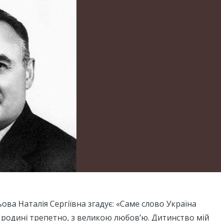
ова Наталія Сергіївна згадує: «Саме слово Україна
 родині трепетно, з великою любов’ю. Дитинство мій