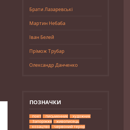
Брати Лазаревські
Мартин Небаба
Іван Белей
Прімож Трубар
Олександр Данченко
ПОЗНАЧКИ
поет
письменник
художник
Запоріжжя
живописець
козацтво
червоний терор