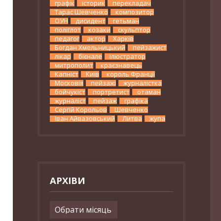
графік
історик
перекладач
Тарас Шевченко
композитор
ОУН
дисидент
гетьман
поліглот
козаки
скульптор
педагог
актор
Харків
Богдан Хмельницький
пейзажист
лікар
бієнале
ілюстратор
митрополит
краєзнавець
Капніст
Київ
король Франції
Московія
пейзажі
журналістка
бойчукіст
портретист
отаман
журналіст
пейзаж
графіка
Сергій Корольов
Шевченко
Іван Айвазовський
Литва
жупа
АРХІВИ
Архіви