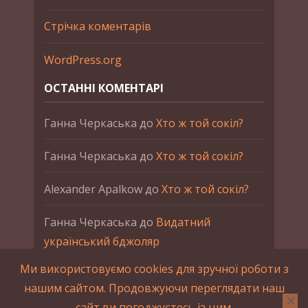
Стрічка коментарів
WordPress.org
ОСТАННІ КОМЕНТАРІ
Ганна Черкаська
до
Хто ж той сокіл?
Ганна Черкаська
до
Хто ж той сокіл?
Alexander Apalkow
до
Хто ж той сокіл?
Ганна Черкаська
до
Видатний
український бджоляр
Ми використовуємо cookies для зручної роботи з
Ганна Черкаська
до
Петро Франко
нашим сайтом. Продовжуючи переглядати наш
сайт ви погоджуєтесь із цим.