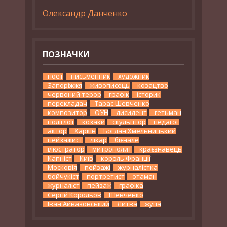
Олександр Данченко
ПОЗНАЧКИ
поет
письменник
художник
Запоріжжя
живописець
козацтво
червоний терор
графік
історик
перекладач
Тарас Шевченко
композитор
ОУН
дисидент
гетьман
поліглот
козаки
скульптор
педагог
актор
Харків
Богдан Хмельницький
пейзажист
лікар
бієнале
ілюстратор
митрополит
краєзнавець
Капніст
Київ
король Франції
Московія
пейзажі
журналістка
бойчукіст
портретист
отаман
журналіст
пейзаж
графіка
Сергій Корольов
Шевченко
Іван Айвазовський
Литва
жупа