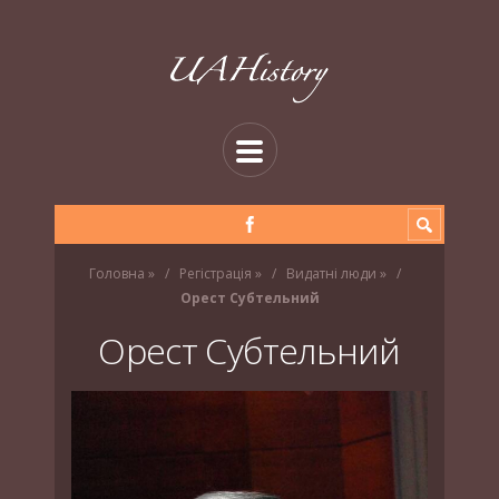
Головна
»
Регістрація
»
Видатні люди
»
Орест Субтельний
Орест Субтельний