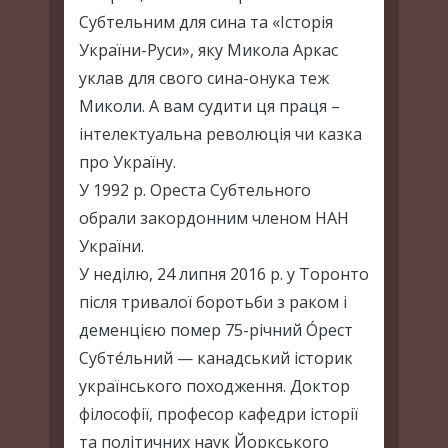
Субтельним для сина та «Історія
України-Руси», яку Микола Аркас
уклав для свого сина-онука теж
Миколи. А вам судити ця праця –
інтелектуальна революція чи казка
про Україну.
У 1992 р. Ореста Субтельного
обрали закордонним членом НАН
України.
У неділю, 24 липня 2016 р. у Торонто
після тривалої боротьби з раком і
деменцією помер 75-річний О́рест
Субте́льний — канадський історик
українського походження. Доктор
філософії, професор кафедри історії
та політичних наук Йоркського