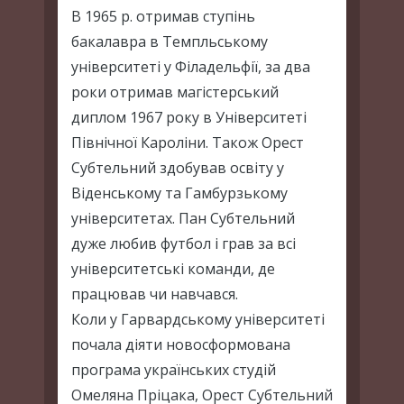
В 1965 р. отримав ступінь
бакалавра в Темпльському
університеті у Філадельфії, за два
роки отримав магістерський
диплом 1967 року в Університеті
Північної Кароліни. Також Орест
Субтельний здобував освіту у
Віденському та Гамбурзькому
університетах. Пан Субтельний
дуже любив футбол і грав за всі
університетські команди, де
працював чи навчався.
Коли у Гарвардському університеті
почала діяти новосформована
програма українських студій
Омеляна Пріцака, Орест Субтельний