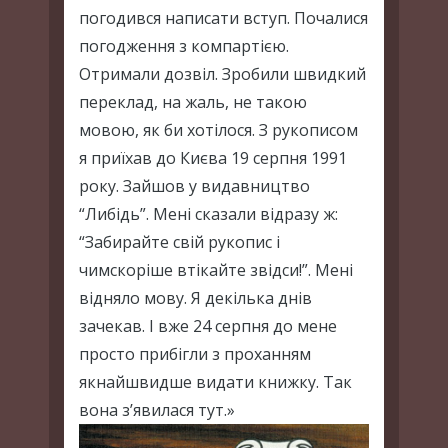
погодився написати вступ. Почалися
погодження з компартією.
Отримали дозвіл. Зробили швидкий
переклад, на жаль, не такою
мовою, як би хотілося. З рукописом
я приїхав до Києва 19 серпня 1991
року. Зайшов у видавництво
“Либідь”. Мені сказали відразу ж:
“Забирайте свій рукопис і
чимскоріше втікайте звідси!”. Мені
відняло мову. Я декілька днів
зачекав. І вже 24 серпня до мене
просто прибігли з проханням
якнайшвидше видати книжку. Так
вона з’явилася тут.»