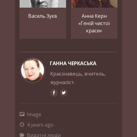
Василь Зуєв
Анна Керн
«Геній чистої
краси»
ГАННА ЧЕРКАСЬКА
Краєзнавець, вчитель,
журналіст.
Image
4 years ago
Видатні люди