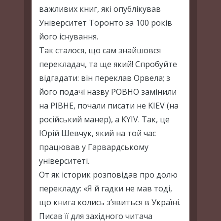
важливих книг, які опублікував
Університет Торонто за 100 років
його існування.
Так сталося, що сам знайшовся
перекладач, та ще який! Спробуйте
відгадати: він переклав Орвела; з
його подачі назву РОВНО замінили
на РІВНЕ, почали писати не KIEV (на
російський манер), а KYIV. Так, це
Юрій Шевчук, який на той час
працював у Гарвардському
університеті.
От як історик розповідав про долю
перекладу: «Я й гадки не мав тоді,
що книга колись з’явиться в Україні.
Писав її для західного читача