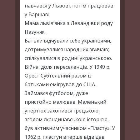
навчався у Львові, потім працював
у Варшаві.
Мама львів’янка з Левандівки роду
Пазуняк.
Батьки відчували себе українцями,
дотримувалися народних звичаїв;
спілкувалися в родині українською.
Війна, доля переселенців. У 1949 р.
Орест Субтельний разом із
батьками емігрував до США.
Займався футболом, дуже
пристойно малював. Маленький
упертюх захопився грецькою,
згодом скандинавською історією,
був активним учасником «Пласту». У
1962 р. пластун вперше відвідав