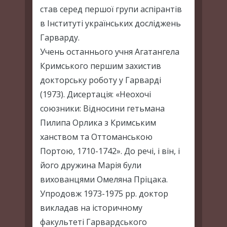
став серед першої групи аспірантів
в Інституті українських досліджень
Гарварду.
Учень останнього учня Агатангела
Кримського першим захистив
докторську роботу у Гарварді
(1973). Дисертація: «Неохочі
союзники: Відносини гетьмана
Пилипа Орлика з Кримським
ханством та Оттоманською
Портою, 1710-1742». До речі, і він, і
його дружина Марія були
вихованцями Омеляна Пріцака.
Упродовж 1973-1975 рр. доктор
викладав на історичному
факультеті Гарвардського