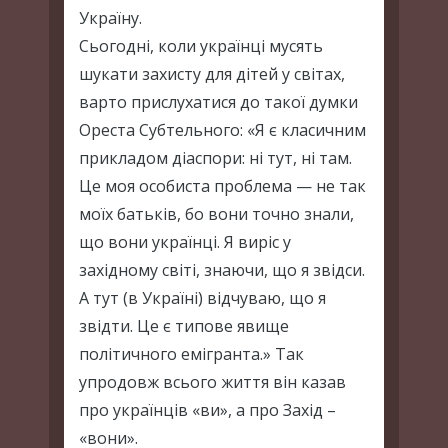
Україну.
Сьогодні, коли українці мусять
шукати захисту для дітей у світах,
варто прислухатися до такої думки
Ореста Субтельного: «Я є класичним
прикладом діаспори: ні тут, ні там.
Це моя особиста проблема — не так
моїх батьків, бо вони точно знали,
що вони українці. Я виріс у
західному світі, знаючи, що я звідси.
А тут (в Україні) відчуваю, що я
звідти. Це є типове явище
політичного емігранта.» Так
упродовж всього життя він казав
про українців «ви», а про Захід –
«вони».