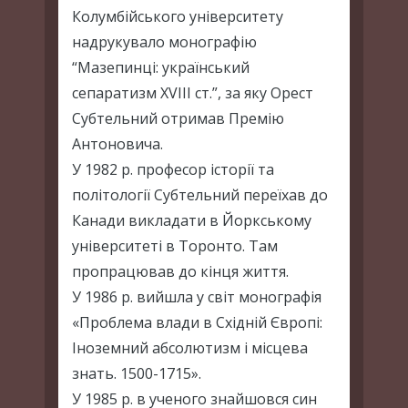
Колумбійського університету
надрукувало монографію
“Мазепинці: український
сепаратизм XVIII ст.”, за яку Орест
Субтельний отримав Премію
Антоновича.
У 1982 р. професор історії та
політології Субтельний переїхав до
Канади викладати в Йоркському
університеті в Торонто. Там
пропрацював до кінця життя.
У 1986 р. вийшла у світ монографія
«Проблема влади в Східній Європі:
Іноземний абсолютизм і місцева
знать. 1500-1715».
У 1985 р. в ученого знайшовся син