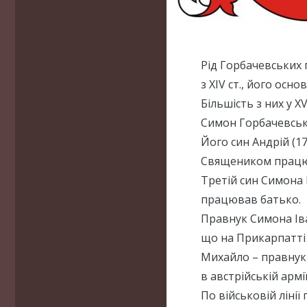
Рід Горбачевських 
з ХІV ст., його осн
Більшість з них у X
Симон Горбачевськи
Його син Андрій (17
Священиком працюв
Третій син Симона 
працював батько.
Правнук Симона Іва
що на Прикарпатті
Михайло – правнук
в австрійській армії
По військовій лінії