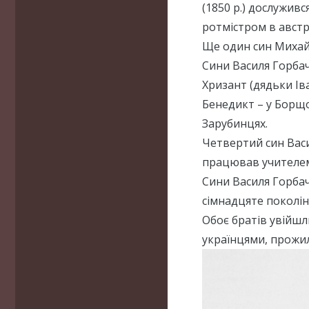
(1850 р.) дослуживс
ротмістром в австрі
Ще один син Михайл
Сини Василя Горбач
Хризант (дядьки Ів
Бенедикт – у Борщов
Зарубинцях.
Четвертий син Васи
працював учителем
Сини Василя Горбаче
сімнадцяте поколін
Обоє братів увійшл
українцями, прожил