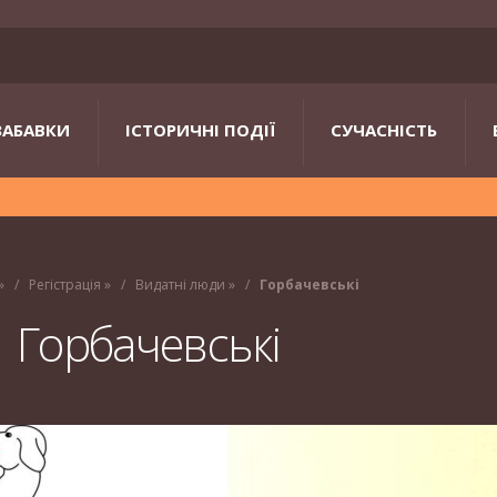
ЗАБАВКИ
ІСТОРИЧНІ ПОДІЇ
СУЧАСНІСТЬ
»
Регістрація
»
Видатні люди
»
Горбачевські
Горбачевські