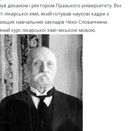
був деканом і ректором Празького університету. Він
т лікарської хімії, який готував наукові кадри з
ля вищих навчальних закладів Чехо-Словаччини;
ий курс лікарської хімії чеською мовою.