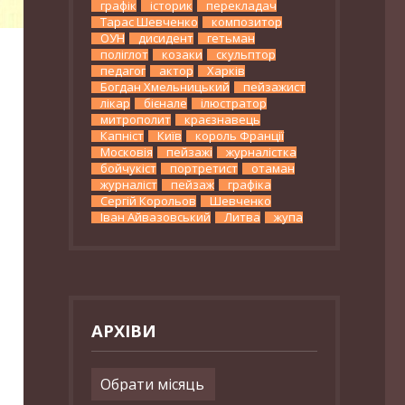
графік
історик
перекладач
Тарас Шевченко
композитор
ОУН
дисидент
гетьман
поліглот
козаки
скульптор
педагог
актор
Харків
Богдан Хмельницький
пейзажист
лікар
бієнале
ілюстратор
митрополит
краєзнавець
Капніст
Київ
король Франції
Московія
пейзажі
журналістка
бойчукіст
портретист
отаман
журналіст
пейзаж
графіка
Сергій Корольов
Шевченко
Іван Айвазовський
Литва
жупа
АРХІВИ
Архіви