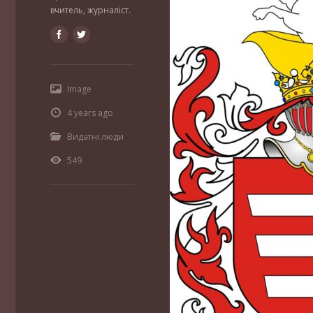
вчитель, журналіст.
Image
4 years ago
Видатні люди
549