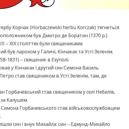
гербу Корчак (Horbaczewski herbu Korczak) тягнеться
овоположником був Дмитро де Боратин (1370 р.).
VІІІ – ХІХ століттях були священиками.
й був парохом у Галичі, Кінчаках та Усті Зеленім.
58-1831) – священик в Езуполі.
ав у Кінчаках і другий син Симона Василь.
Петро став священиком в Усті Зеленім, там, де
н Горбачевський став священиком у селі Небилів,
 за Калушем.
 Симона Горбачевського став військовослужбовцем
.
 пішли син і внук Михайла: син – Едмунд-Михайло