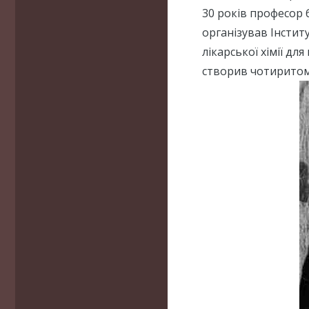
30 років професор 
організував Інститу
лікарської хімії д
створив чотиритомн