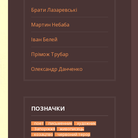
Брати Лазаревські
Мартин Небаба
Іван Белей
Прімож Трубар
Олександр Данченко
ПОЗНАЧКИ
поет
письменник
художник
Запоріжжя
живописець
козацтво
червоний терор