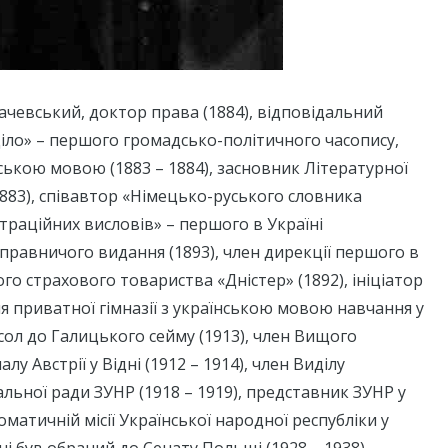
чевський, доктор права (1884), відповідальний
іло» – першого громадсько-політичного часопису,
ькою мовою (1883 – 1884), засновник Літературної
(1883), співавтор «Німецько-руського словника
страційних висловів» – першого в Україні
правничого видання (1893), член дирекції першого в
го страхового товариства «Дністер» (1892), ініціатор
я приватної гімназії з українською мовою навчання у
осол до Галицького сейму (1913), член Вищого
у Австрії у Відні (1912 – 1914), член Виділу
альної ради ЗУНР (1918 – 1919), представник ЗУНР у
матичній місії Української народної республіки у