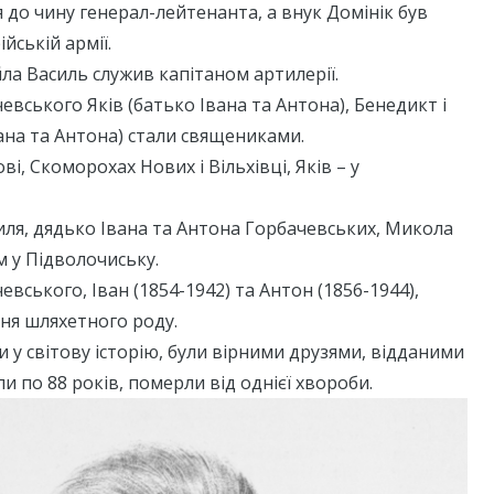
я до чину генерал-лейтенанта, а внук Домінік був
йській армії.
а Василь служив капітаном артилерії.
евського Яків (батько Івана та Антона), Бенедикт і
ана та Антона) стали священиками.
і, Скоморохах Нових і Вільхівці, Яків – у
ля, дядько Івана та Антона Горбачевських, Микола
 у Підволочиську.
вського, Іван (1854-1942) та Антон (1856-1944),
ня шляхетного роду.
и у світову історію, були вірними друзями, відданими
и по 88 років, померли від однієї хвороби.