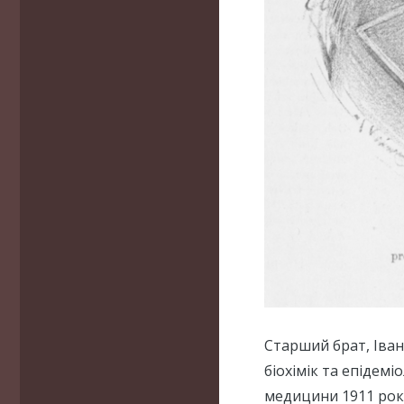
Старший брат, Іван
біохімік та епідемі
медицини 1911 року