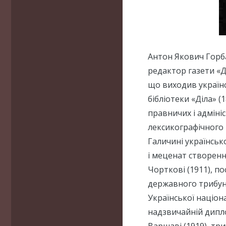
Антон Якович Горба
редактор газети «Д
що виходив українс
бібліотеки «Діла» 
правничих і адміні
лексикографічного 
Галичині українсько
і меценат створенн
Чорткові (1911), п
державного трибунал
Української націон
надзвичайній дипло