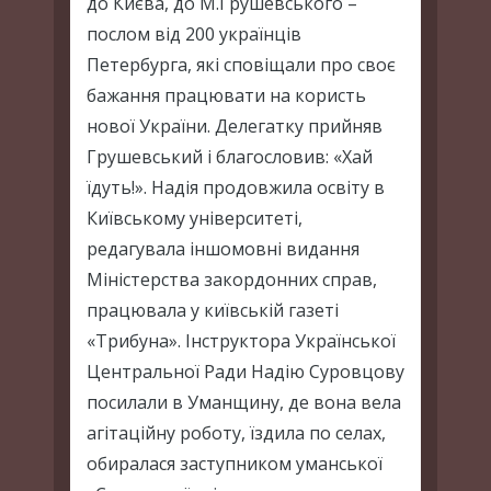
до Києва, до М.Грушевського –
послом від 200 українців
Петербурга, які сповіщали про своє
бажання працювати на користь
нової України. Делегатку прийняв
Грушевський і благословив: «Хай
їдуть!». Надія продовжила освіту в
Київському університеті,
редагувала іншомовні видання
Міністерства закордонних справ,
працювала у київській газеті
«Трибуна». Інструктора Української
Центральної Ради Надію Суровцову
посилали в Уманщину, де вона вела
агітаційну роботу, їздила по селах,
обиралася заступником уманської