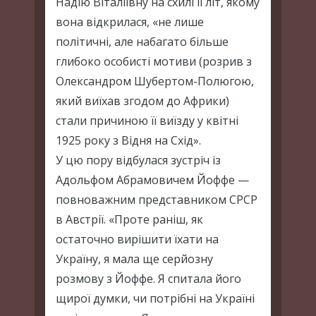
Надію Віталіївну на схилі її літ, якому
вона відкрилася, «не лише
політичні, але набагато більше
глибоко особисті мотиви (розрив з
Олександром Шубертом-Полюгою,
який виїхав згодом до Африки)
стали причиною її виїзду у квітні
1925 року з Відня на Схід».
У цю пору відбулася зустріч із
Адольфом Абрамовичем Йоффе —
повноважним представником СРСР
в Австрії. «Проте раніш, як
остаточно вирішити їхати на
Україну, я мала ще серйозну
розмову з Йоффе. Я спитала його
щирої думки, чи потрібні на Україні