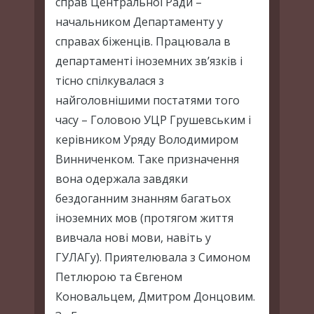
справ Центральної Ради –
начальником Департаменту у
справах біженців. Працювала в
департаменті іноземних зв’язків і
тісно спілкувалася з
найголовнішими постатями того
часу – Головою УЦР Грушевським і
керівником Уряду Володимиром
Винниченком. Таке призначення
вона одержала завдяки
бездоганним знанням багатьох
іноземних мов (протягом життя
вивчала нові мови, навіть у
ГУЛАГу). Приятелювала з Симоном
Петлюрою та Євгеном
Коновальцем, Дмитром Донцовим.