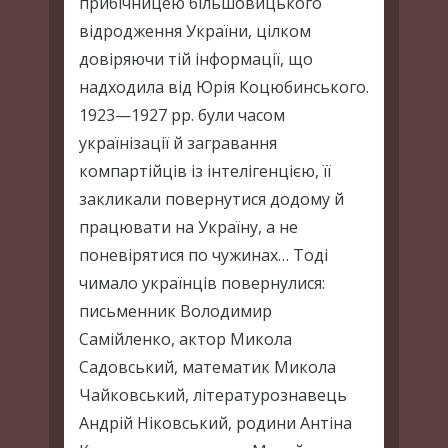
прибічницею більшовицького
відродження України, цілком
довіряючи тій інформації, що
надходила від Юрія Коцюбинського.
1923—1927 рр. були часом
українізації й загравання
компартійців із інтелігенцією, її
закликали повернутися додому й
працювати на Україну, а не
поневірятися по чужинах… Тоді
чимало українців повернулися:
письменник Володимир
Самійленко, актор Микола
Садовський, математик Микола
Чайковський, літературознавець
Андрій Ніковський, родини Антіна