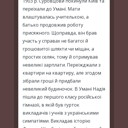
1903 р. Суровцови покинули Київ та
переїхали до Умані. Мати
влаштувалась учителькою, а
батько продовжив роботу
присяжного. Щоправда, він брав
участь у справах не багатої й
грошовитої шляхти чи міщан, а
простих селян, тому й отримував
невеликі зарплати. Переїжджали з
квартири на квартиру, але згодом
зібрали гроші й придбали
невеликий будиночок. В Умані Надія
пішла до першого класу російської
гімназії, в якій був гурток
викладачів і учнів з українськими
симпатіями. Викладав історію