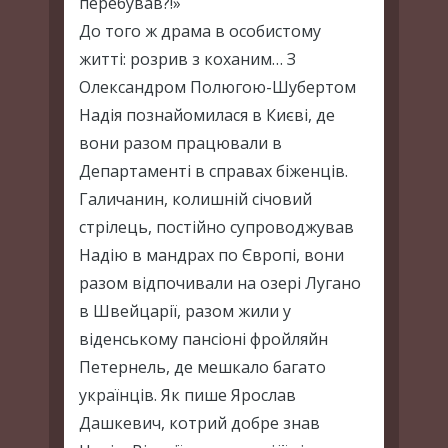
перебував?!»
До того ж драма в особистому
житті: розрив з коханим… З
Олександром Полюгою-Шубертом
Надія познайомилася в Києві, де
вони разом працювали в
Департаменті в справах біженців.
Галичанин, колишній січовий
стрілець, постійно супроводжував
Надію в мандрах по Європі, вони
разом відпочивали на озері Лугано
в Швейцарії, разом жили у
віденському пансіоні фройляйн
Петернель, де мешкало багато
українців. Як пише Ярослав
Дашкевич, котрий добре знав