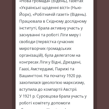
«Нова громада» (Відень), газетах
«Українські щоденні вісті» (Нью-
Йорк), «Робітничій газеті» (Відень).
Працювала в Східному дослідному
інституті, брала активну участь у
заснуванні та роботі Ліги миру і
свободи (первістка сучасних
миротворчих громадських
організацій), була делегатом на
конгресах Ліги у Відні, Дрездені,
Гаазі, Амстердамі, Парижі та
Вашингтоні. На початку 1920 рр.
захопилася ідеологією марксизму,
вступила до компартії Австрії.
У 1921 р. Суровцова брала участь у
роботі комітету допомоги