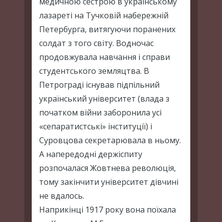
медичною сестрою в українському
лазареті на Тучковій набережній
Петербурга, витягуючи поранених
солдат з того світу. Водночас
продовжувала навчання і справи
студентського земляцтва. В
Петрограді існував підпільний
український університет (влада з
початком війни заборонила усі
«сепаратистські» інституції) і
Суровцова секретарювала в ньому.
А напередодні держіспиту
розпочалася Жовтнева революція,
тому закінчити університет дівчині
не вдалось.
Наприкінці 1917 року вона поїхала