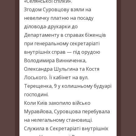
«Селянської спілки».
Згодом Суровцову взяли на
невеличку платню на посаду
діловода-друкарки до
Департаменту в справах біженців
при генеральному секретаріаті
внутрішніх справ — під орудою
Володимира Винниченка,
Олександра Шульгина та Костя
Лоського. Її кабінет на вул.
Терещенка, 9 у колишньому будуарі
господині.
Коли Київ захопило військо
Муравйова, Суровцова перебувала
на нелегальному становищі.
Служила в Секретаріаті внутрішніх