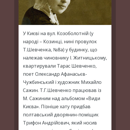
У Києві на вул. Козоболотній (у
народі – Козинці, нині провулок
Т.Шевченка, №8а) у будинку, що
належав чиновнику І. Житницькому,
квартирували Тарас Шевченко,
поет Олександр Афанасьєв-
Чужбинський і художник Михайло
Сажин. Т.Г.Шевченко працював із
М. Сажиним над альбомом «Види
Києва». Пізніше хату придбав
полтавський дворянин-поміщик
Трифон Андрійович, який носив