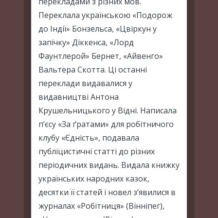
перекладами з різних мов.
Переклала українською «Подорож
до Індії» Бонзельса, «Цвіркун у
запічку» Діккенса, «Лорд
Фаунтлерой» Бернет, «Айвенго»
Вальтера Скотта. Ці останні
переклади видавалися у
видавництві Антона
Крушельницького у Відні. Написала
п’єсу «За ґратами» для робітничого
клубу «Єдність», подавала
публіцистичні статті до різних
періодичних видань. Видала книжку
українських народних казок,
десятки її статей і новел з’явилися в
журналах «Робітниця» (Вінніпег),