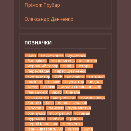
Прімож Трубар
Олександр Данченко
ПОЗНАЧКИ
поет
письменник
художник
Запоріжжя
живописець
козацтво
червоний терор
графік
історик
перекладач
Тарас Шевченко
композитор
ОУН
дисидент
гетьман
поліглот
козаки
скульптор
педагог
актор
Харків
Богдан Хмельницький
пейзажист
лікар
бієнале
ілюстратор
митрополит
краєзнавець
Капніст
Київ
король Франції
Московія
пейзажі
журналістка
бойчукіст
портретист
отаман
журналіст
пейзаж
графіка
Сергій Корольов
Шевченко
Іван Айвазовський
Литва
жупа