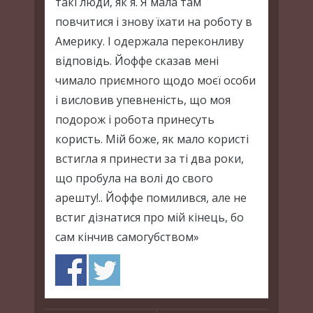
такі люди, як я. Я мала там
повчитися і знову їхати на роботу в
Америку. І одержала переконливу
відповідь. Йоффе сказав мені
чимало приємного щодо моєї особи
і висловив упевненість, що моя
подорож і робота принесуть
користь. Мій боже, як мало користі
встигла я принести за ті два роки,
що пробула на волі до свого
арешту!.. Йоффе помилився, але не
встиг дізнатися про мій кінець, бо
сам кінчив самогубством»