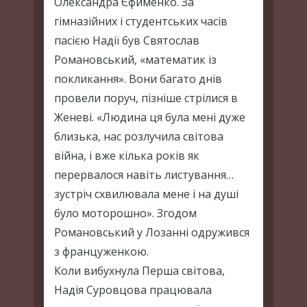
Олександра Єфименко. За
гімназійних і студентських часів
пасією Надії був Святослав
Романовський, «математик із
покликання». Вони багато днів
провели поруч, пізніше стрілися в
Женеві. «Людина ця була мені дуже
близька, нас розлучила світова
війна, і вже кілька років як
перервалося навіть листування…
зустріч схвилювала мене і на душі
було моторошно». Згодом
Романовський у Лозанні одружився
з француженкою.
Коли вибухнула Перша світова,
Надія Суровцова працювала