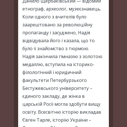
Данило Щербаківський — відомий
етнограф, археолог, музеєзнавець.
Коли одного з вчителів було
заарештовано за революційну
пропаганду і засуджено, Надія
відвідувала його і казала, що то
було її знайомство з тюрмою.
Надія закінчила гімназію з золотою
медаллю, вступила на історико-
філологічний і юридичний
факультети Петербурзького
Бестужевського університету –
єдиного закладу, де жінка в
царській Росії могла здобути вищу
освіту. Всесвітню історію викладав
Євген Тарле, історію України –