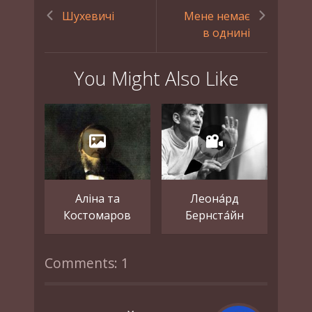
Шухевичі
Мене немає
в однині
You Might Also Like
Аліна та
Леона́рд
Костомаров
Бернста́йн
Comments: 1