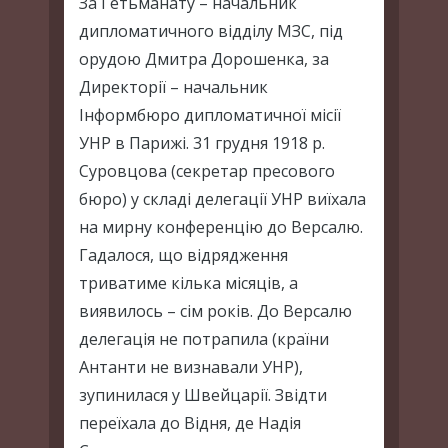
За Гетьманату – начальник
дипломатичного відділу МЗС, під
орудою Дмитра Дорошенка, за
Директорії – начальник
Інформбюро дипломатичної місії
УНР в Парижі. 31 грудня 1918 р.
Суровцова (секретар пресового
бюро) у складі делегації УНР виїхала
на мирну конференцію до Версалю.
Гадалося, що відрядження
триватиме кілька місяців, а
виявилось – сім років. До Версалю
делегація не потрапила (країни
Антанти не визнавали УНР),
зупинилася у Швейцарії. Звідти
переїхала до Відня, де Надія