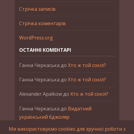
Стрічка записів
Стрічка коментарів
WordPress.org
ОСТАННІ КОМЕНТАРІ
Ганна Черкаська
до
Хто ж той сокіл?
Ганна Черкаська
до
Хто ж той сокіл?
Alexander Apalkow
до
Хто ж той сокіл?
Ганна Черкаська
до
Видатний
український бджоляр
Ми використовуємо cookies для зручної роботи з
Ганна Черкаська
до
Петро Франко