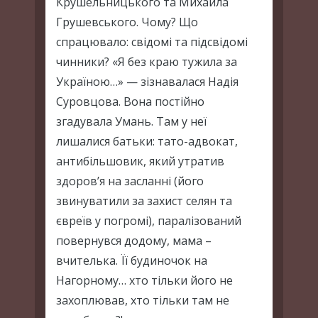
Крушельницького та Михайла
Грушевського. Чому? Що
спрацювало: свідомі та підсвідомі
чинники? «Я без краю тужила за
Україною…» — зізнавалася Надія
Суровцова. Вона постійно
згадувала Умань. Там у неї
лишалися батьки: тато-адвокат,
антибільшовик, який утратив
здоров’я на засланні (його
звинуватили за захист селян та
євреїв у погромі), паралізований
повернувся додому, мама –
вчителька. Її будиночок на
Нагорному… хто тільки його не
захоплював, хто тільки там не