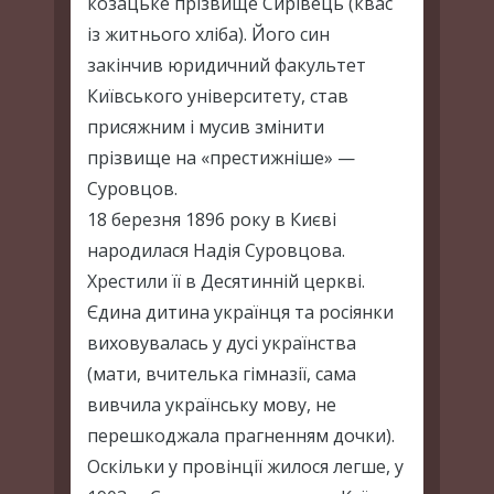
козацьке прізвище Сирівець (квас
із житнього хліба). Його син
закінчив юридичний факультет
Київського університету, став
присяжним і мусив змінити
прізвище на «престижніше» —
Суровцов.
18 березня 1896 року в Києві
народилася Надія Суровцова.
Хрестили її в Десятинній церкві.
Єдина дитина українця та росіянки
виховувалась у дусі українства
(мати, вчителька гімназії, сама
вивчила українську мову, не
перешкоджала прагненням дочки).
Оскільки у провінції жилося легше, у