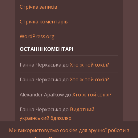
Стрічка записів
Стрічка коментарів
WordPress.org
ОСТАННІ КОМЕНТАРІ
Ганна Черкаська
до
Хто ж той сокіл?
Ганна Черкаська
до
Хто ж той сокіл?
Alexander Apalkow
до
Хто ж той сокіл?
Ганна Черкаська
до
Видатний
український бджоляр
Ми використовуємо cookies для зручної роботи з
Ганна Черкаська
до
Петро Франко