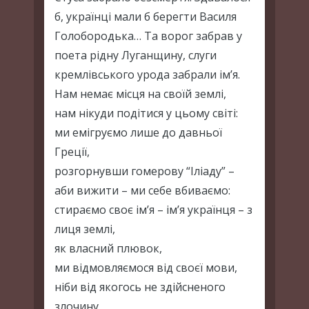
б, українці мали б берегти Василя
Голобородька… Та ворог забрав у
поета рідну Луганщину, слуги
кремлівського урода забрали ім’я.
Нам немає місця на своїй землі,
нам нікуди подітися у цьому світі:
ми емігруємо лише до давньої
Греції,
розгорнувши гомерову “Іліаду” –
аби вижити – ми себе вбиваємо:
стираємо своє ім’я – ім’я українця – з
лиця землі,
як власний плювок,
ми відмовляємося від своєї мови,
ніби від якогось не здійсненого
злочину,