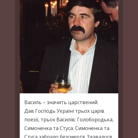
Василь – значить царствений.
Дав Господь Україні трьох царів
поезії, трьох Василів: Голобородька,
Симоненка та Стуса. Симоненка та
Стуса забрало безсмертя. Здавалося