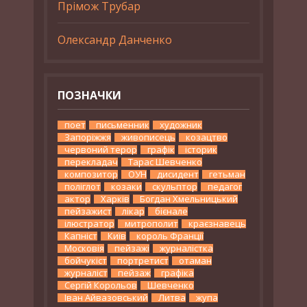
Прімож Трубар
Олександр Данченко
ПОЗНАЧКИ
поет
письменник
художник
Запоріжжя
живописець
козацтво
червоний терор
графік
історик
перекладач
Тарас Шевченко
композитор
ОУН
дисидент
гетьман
поліглот
козаки
скульптор
педагог
актор
Харків
Богдан Хмельницький
пейзажист
лікар
бієнале
ілюстратор
митрополит
краєзнавець
Капніст
Київ
король Франції
Московія
пейзажі
журналістка
бойчукіст
портретист
отаман
журналіст
пейзаж
графіка
Сергій Корольов
Шевченко
Іван Айвазовський
Литва
жупа