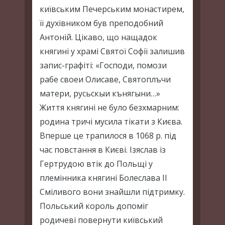
київським Печерським монастирем,
її духівником був преподобний
Антоній. Цікаво, що нащадок
княгині у храмі Святої Софії залишив
запис-графіті: «Господи, помози
рабе своеи Олисаве, Святоплъчи
матери, русьскыи кънягыни…»
Життя княгині не було безхмарним:
родина тричі мусила тікати з Києва.
Вперше це трапилося в 1068 р. під
час повстання в Києві. Ізяслав із
Гертрудою втік до Польщі у
племінника княгині Болеслава ІІ
Сміливого вони знайшли підтримку.
Польський король допоміг
родичеві повернути київський