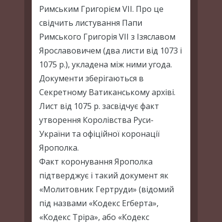
Римським Григорієм VII. Про це
свідчить листування Папи
Римського Григорія VII з Ізяславом
Ярославовичем (два листи від 1073 і
1075 р.), укладена між ними угода.
Документи зберігаються в
Секретному Ватиканському архіві.
Лист від 1075 р. засвідчує факт
утворення Королівства Руси-
України та офіційної коронації
Ярополка.
Факт коронування Ярополка
підтверджує і такий документ як
«Молитовник Гертруди» (відомий
під назвами «Кодекс Егберта»,
«Кодекс Тріра», або «Кодекс