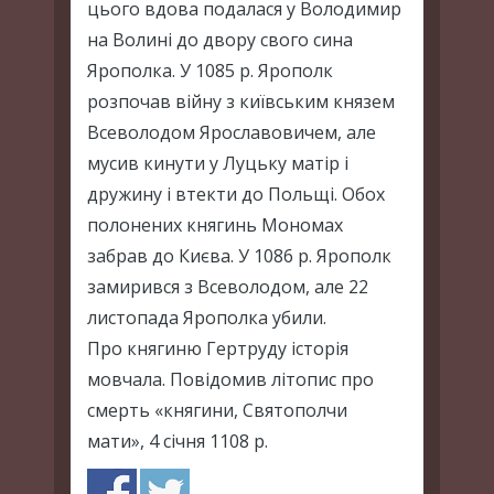
цього вдова подалася у Володимир
на Волині до двору свого сина
Ярополка. У 1085 р. Ярополк
розпочав війну з київським князем
Всеволодом Ярославовичем, але
мусив кинути у Луцьку матір і
дружину і втекти до Польщі. Обох
полонених княгинь Мономах
забрав до Києва. У 1086 р. Ярополк
замирився з Всеволодом, але 22
листопада Ярополка убили.
Про княгиню Гертруду історія
мовчала. Повідомив літопис про
смерть «княгини, Святополчи
мати», 4 січня 1108 р.