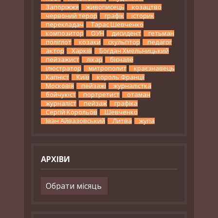
Запоріжжя
живописець
козацтво
червоний терор
графік
історик
перекладач
Тарас Шевченко
композитор
ОУН
дисидент
гетьман
поліглот
козаки
скульптор
педагог
актор
Харків
Богдан Хмельницький
пейзажист
лікар
бієнале
ілюстратор
митрополит
краєзнавець
Капніст
Київ
король Франції
Московія
пейзажі
журналістка
бойчукіст
портретист
отаман
журналіст
пейзаж
графіка
Сергій Корольов
Шевченко
Іван Айвазовський
Литва
жупа
АРХІВИ
Архіви