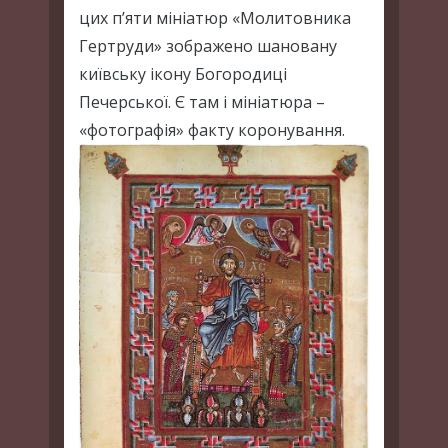
цих п’яти мініатюр «Молитовника
Гертруди» зображено шановану
київську ікону Богородиці
Печерської. Є там і мініатюра –
«фотографія» факту коронування.