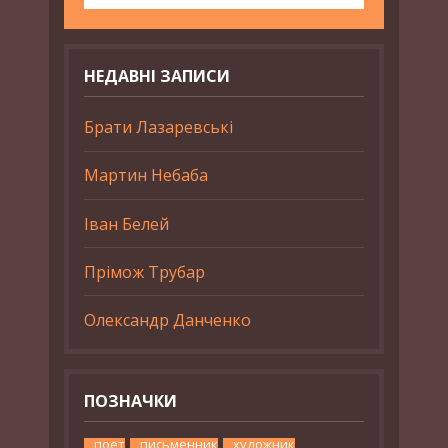
НЕДАВНІ ЗАПИСИ
Брати Лазаревські
Мартин Небаба
Іван Белей
Прімож Трубар
Олександр Данченко
ПОЗНАЧКИ
поет
письменник
художник