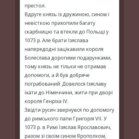
престол.
Вдруге князь із дружиною, сином і
невісткою прихопили багату
скарбницю та втекли до Польщі у
1073 р. Але брати Ізяслава
напередодні зацікавили короля
Болеслава дорогими подарунками,
тому князь не тільки не отримав
допомоги, а й був добряче
пограбований. Довелося Ізяславу
їхати до Німеччини, жити при дворі
короля Генріха IV.
Звідти русич звернувся по допомогу
до римського папи Григорія VII. У
1073 р. в Римі Ізяслав Ярославович,
разом зі своїм сином Ярополком,