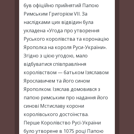
був офіційно прийнятий Папою
Римським Григорієм VII. За
наслідками цих відвідин була
укладена «Угода про утворення
Руського королівства та коронацію
Ярополка на короля Руси-України».
Згідно з цією угодою, мало
відбуватися співправління
королівством — батьком Ізяславом
Ярославичем та його сином
Ярополком. Ізяслав домовився з
папою римським про надання його
синові Мстиславу корони
королівського достоїнства.
Перше Королівство Русі-України
було утворене в 1075 році Папою