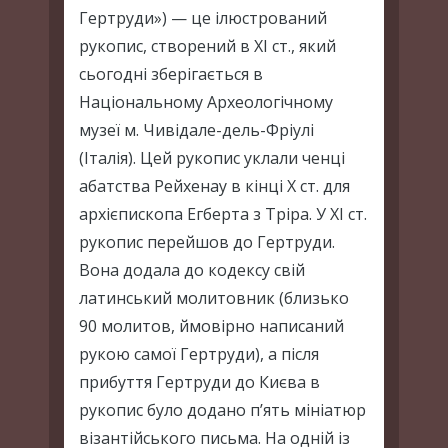
Гертруди») — це ілюстрований
рукопис, створений в ХІ ст., який
сьогодні зберігається в
Національному Археологічному
музеї м. Чивідале-дель-Фріулі
(Італія). Цей рукопис уклали ченці
абатства Рейхенау в кінці X ст. для
архієпископа Егберта з Тріра. У XI ст.
рукопис перейшов до Гертруди.
Вона додала до кодексу свій
латинський молитовник (близько
90 молитов, ймовірно написаний
рукою самої Гертруди), а після
прибуття Гертруди до Києва в
рукопис було додано п’ять мініатюр
візантійського письма. На одній із