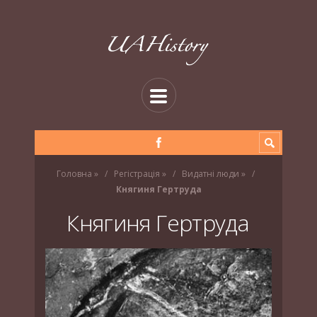
Головна
»
Регістрація
»
Видатні люди
»
Княгиня Гертруда
Княгиня Гертруда