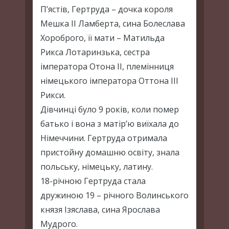
П’ястів, Гертруда – дочка короля
Мешка ІІ Ламберта, сина Болеслава
Хороброго, її мати – Матильда
Рикса Лотаринзька, сестра
імператора Отона ІІ, племінниця
німецького імператора Оттона ІІІ
Рикси.
Дівчинці було 9 років, коли помер
батько і вона з матір’ю виїхала до
Німеччини. Гертруда отримала
пристойну домашню освіту, знала
польську, німецьку, латину.
18-річною Гертруда стала
дружиною 19 – річного Волинського
князя Ізяслава, сина Ярослава
Мудрого.