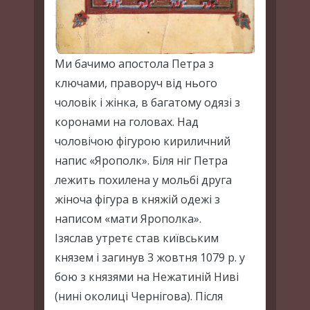
Ми бачимо апостола Петра з
ключами, праворуч від нього
чоловік і жінка, в багатому одязі з
коронами на головах. Над
чоловічою фігурою кириличний
напис «Ярополк». Біля ніг Петра
лежить похилена у мольбі друга
жіноча фігура в княжій одежі з
написом «мати Ярополка».
Ізяслав утретє став київським
князем і загинув 3 жовтня 1079 р. у
бою з князями на Нежатиній Ниві
(нині околиці Чернігова). Після