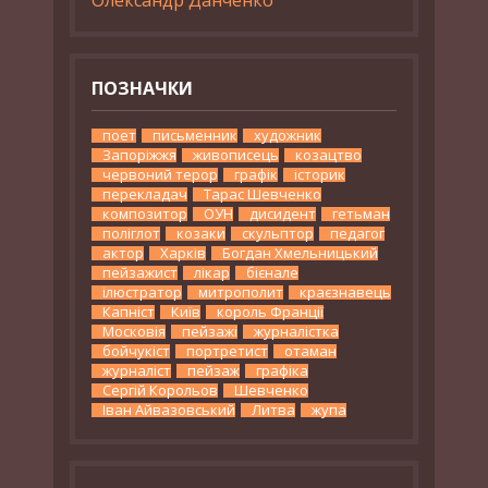
ПОЗНАЧКИ
поет
письменник
художник
Запоріжжя
живописець
козацтво
червоний терор
графік
історик
перекладач
Тарас Шевченко
композитор
ОУН
дисидент
гетьман
поліглот
козаки
скульптор
педагог
актор
Харків
Богдан Хмельницький
пейзажист
лікар
бієнале
ілюстратор
митрополит
краєзнавець
Капніст
Київ
король Франції
Московія
пейзажі
журналістка
бойчукіст
портретист
отаман
журналіст
пейзаж
графіка
Сергій Корольов
Шевченко
Іван Айвазовський
Литва
жупа