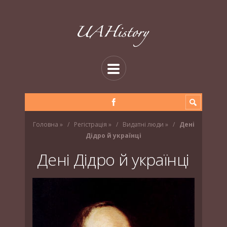
Головна
»
Регістрація
»
Видатні люди
»
Дені
Дідро й українці
Дені Дідро й українці