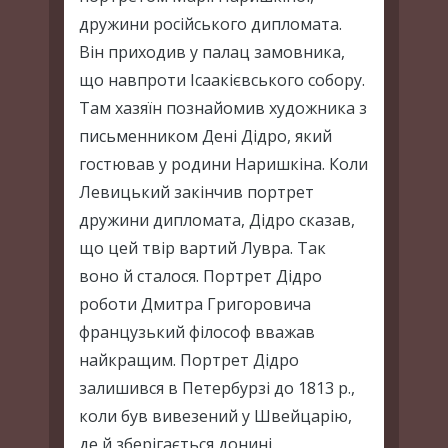
дружини російського дипломата.
Він приходив у палац замовника,
що навпроти Ісаакієвського собору.
Там хазяїн познайомив художника з
письменником Дені Дідро, який
гостював у родини Наришкіна. Коли
Левицький закінчив портрет
дружини дипломата, Дідро сказав,
що цей твір вартий Лувра. Так
воно й сталося. Портрет Дідро
роботи Дмитра Григоровича
французький філософ вважав
найкращим. Портрет Дідро
залишився в Петербурзі до 1813 р.,
коли був вивезений у Швейцарію,
де й зберігається донині.