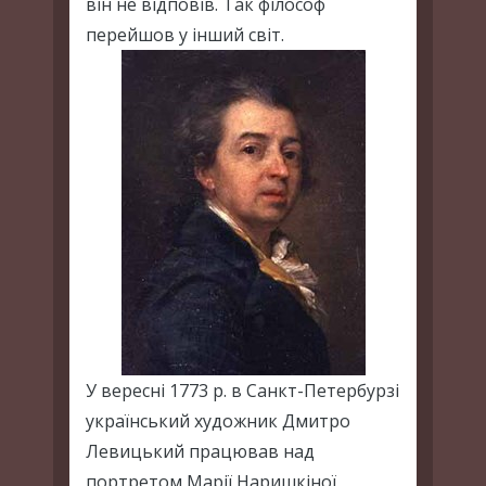
він не відповів. Так філософ
перейшов у інший світ.
У вересні 1773 р. в Санкт-Петербурзі
український художник Дмитро
Левицький працював над
портретом Марії Наришкіної,