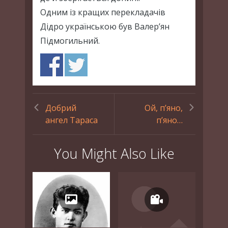
Одним із кращих перекладачів
Дідро українською був Валер’ян
Підмогильний.
Добрий
Ой, п’яно,
ангел Тараса
п’яно…
You Might Also Like