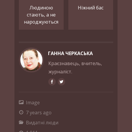
Людиною
Ніжний бас
стають, а не
народжуються
ГАННА ЧЕРКАСЬКА
Краєзнавець, вчитель,
журналіст.
Image
7 years ago
Видатні люди