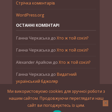
Стрічка коментарів
WordPress.org
ОСТАННІ КОМЕНТАРІ
Ганна Черкаська
до
Хто ж той сокіл?
Ганна Черкаська
до
Хто ж той сокіл?
Alexander Apalkow
до
Хто ж той сокіл?
Ганна Черкаська
до
Видатний
український бджоляр
Ми використовуємо cookies для зручної роботи з
Ганна Черкаська
до
Петро Франко
нашим сайтом. Продовжуючи переглядати наш
сайт ви погоджуєтесь із цим.
2015-2023 © UAHistory Всі права застережено.