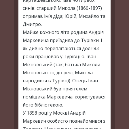
Карташевською, мав чотирьох
синів: старший Микола (1860-1897)
отримав ім’я діда; Юрій, Михайло та
Дмитро.
Майже кожного літа родина Андрія
Маркевича приїздила до Турівки. І
як дивно переплітаються долі! 83
роки працював у Турівці о. Іван
Міхновський (так, батька Миколи
Міхновського; до речі, Микола
народився в Турівці). Отець Іван
Міхновський був приятелем
поміщика Маркевича: користувався
його бібліотекою.
У 1858 році у Москві Андрій
Маркевич особисто познайомився з