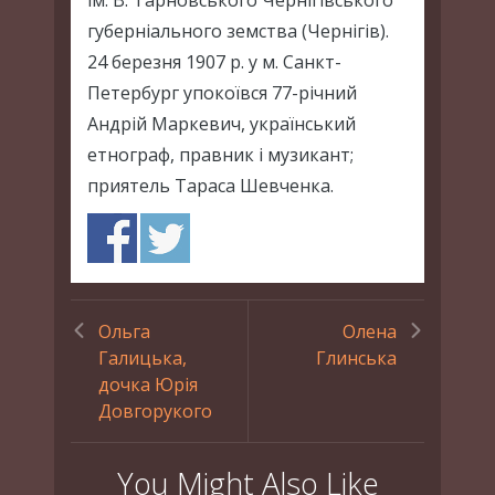
ім. В. Тарновського Чернігівського
губерніального земства (Чернігів).
24 березня 1907 р. у м. Санкт-
Петербург упокоївся 77-річний
Андрій Маркевич, український
етнограф, правник i музикант;
приятель Тараса Шевченка.
Ольга
Олена
Галицька,
Глинська
дочка Юрія
Довгорукого
You Might Also Like