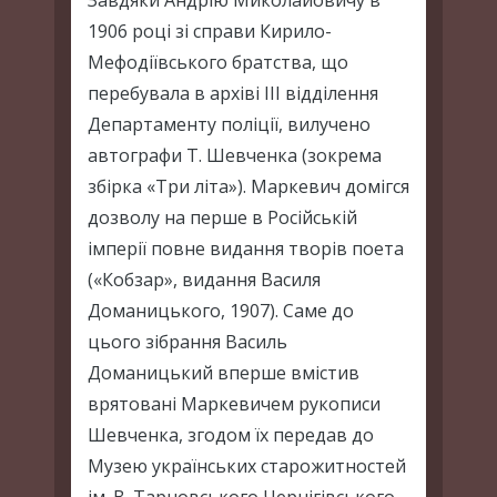
Завдяки Андрію Миколайовичу в
1906 році зі справи Кирило-
Мефодіївського братства, що
перебувала в архіві III відділення
Департаменту поліції, вилучено
автографи Т. Шевченка (зокрема
збірка «Три літа»). Маркевич домігся
дозволу на перше в Російській
імперії повне видання творів поета
(«Кобзар», видання Василя
Доманицького, 1907). Саме до
цього зібрання Василь
Доманицький вперше вмістив
врятовані Маркевичем рукописи
Шевченка, згодом їх передав до
Музею українських старожитностей