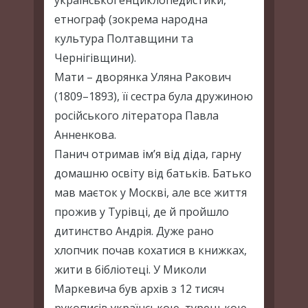
української енциклопедистики,
етнограф (зокрема народна
культура Полтавщини та
Чернігівщини).
Мати – дворянка Уляна Ракович
(1809–1893), її сестра була дружиною
російського літератора Павла
Анненкова.
Панич отримав ім’я від діда, гарну
домашню освіту від батьків. Батько
мав маєток у Москві, але все життя
прожив у Турівці, де й пройшло
дитинство Андрія. Дуже рано
хлопчик почав кохатися в книжках,
жити в бібліотеці. У Миколи
Маркевича був архів з 12 тисяч