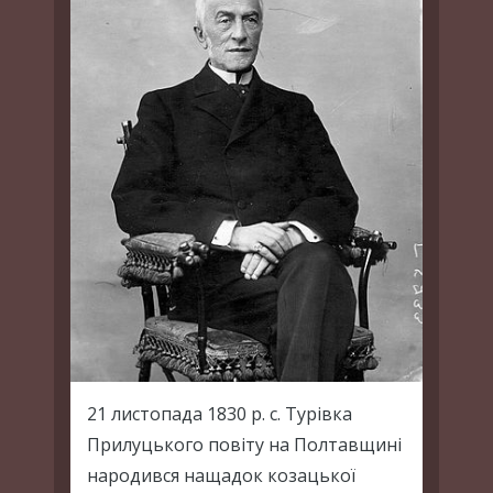
21 листопада 1830 р. с. Турівка
Прилуцького повіту на Полтавщині
народився нащадок козацької