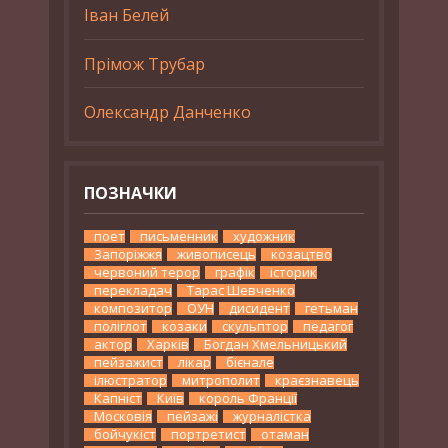
Іван Белей
Прімож Трубар
Олександр Данченко
ПОЗНАЧКИ
поет
письменник
художник
Запоріжжя
живописець
козацтво
червоний терор
графік
історик
перекладач
Тарас Шевченко
композитор
ОУН
дисидент
гетьман
поліглот
козаки
скульптор
педагог
актор
Харків
Богдан Хмельницький
пейзажист
лікар
бієнале
ілюстратор
митрополит
краєзнавець
Капніст
Київ
король Франції
Московія
пейзажі
журналістка
бойчукіст
портретист
отаман