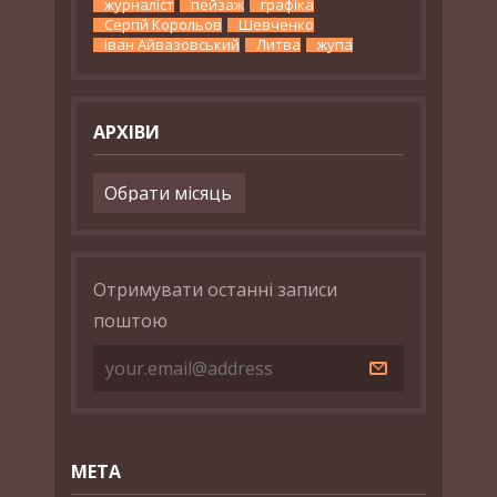
журналіст
пейзаж
графіка
Сергій Корольов
Шевченко
Іван Айвазовський
Литва
жупа
АРХІВИ
Архіви
Отримувати останні записи
поштою
МЕТА