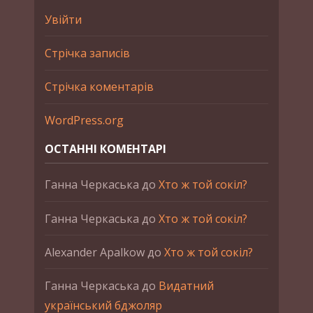
Увійти
Стрічка записів
Стрічка коментарів
WordPress.org
ОСТАННІ КОМЕНТАРІ
Ганна Черкаська
до
Хто ж той сокіл?
Ганна Черкаська
до
Хто ж той сокіл?
Alexander Apalkow
до
Хто ж той сокіл?
Ганна Черкаська
до
Видатний
український бджоляр