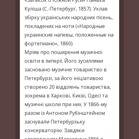
«Записок о Южной Руси» Панька
Куліша (С.-Петербург, 1857). Уклав
збірку українських народних пісень,
покладених на ноти («Народные
украинские напевы, положенные на
фортепиано», 1860).
Мріяв про поширення музичної
освіти в імперії. Його зусиллями
засновано музичне товариство в
Петербурзі, за його ініціативою
створено 20 відділень товариства,
зокрема в Харкові, Києві, Одесі та
музичні школи при них. У 1866-му
разом із Антоном Рубінштейном
заснували Петербурзьку
консерваторію. Завдяки