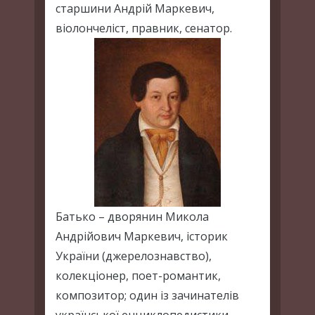
старшини Андрій Маркевич,
віолончеліст, правник, сенатор.
Батько – дворянин Микола
Андрійович Маркевич, історик
України (джерелознавство),
колекціонер, поет-романтик,
композитор; один із зачинателів