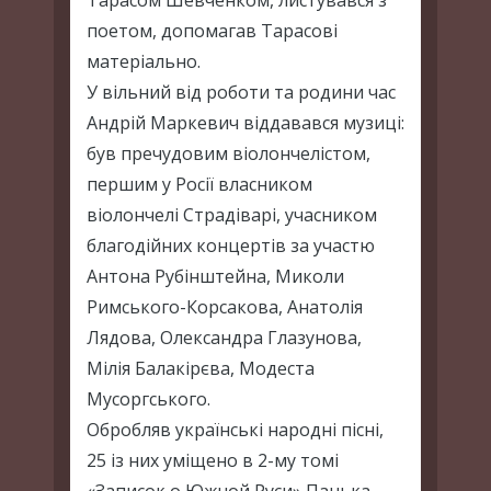
Тарасом Шевченком, листувався з
поетом, допомагав Тарасові
матеріально.
У вільний від роботи та родини час
Андрій Маркевич віддавався музиці:
був пречудовим віолончелістом,
першим у Росії власником
віолончелі Страдіварі, учасником
благодійних концертів за участю
Антона Рубінштейна, Миколи
Римського-Корсакова, Анатолія
Лядова, Олександра Глазунова,
Мілія Балакірєва, Модеста
Мусоргського.
Обробляв українські народні пісні,
25 із них уміщено в 2-му томі