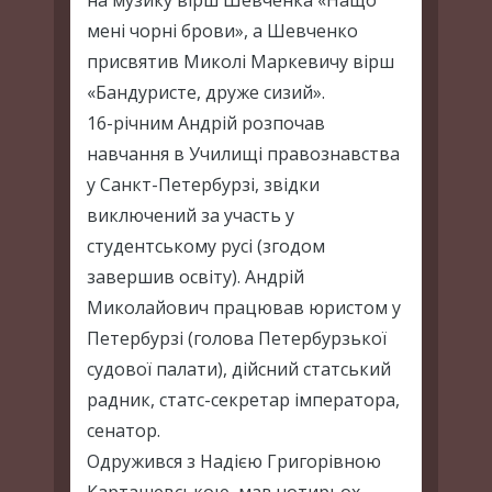
на музику вірш Шевченка «Нащо
мені чорні брови», а Шевченко
присвятив Миколі Маркевичу вірш
«Бандуристе, друже сизий».
16-річним Андрій розпочав
навчання в Училищі правознавства
у Санкт-Петербурзі, звідки
виключений за участь у
студентському русі (згодом
завершив освіту). Андрій
Миколайович працював юристом у
Петербурзі (голова Петербурзької
судової палати), дійсний статський
радник, статс-секретар імператора,
сенатор.
Одружився з Надією Григорівною