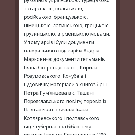
рукописів українською, турецькою,
татарською, польською,
російською, французькою,
німецькою, латинською, грецькою,
грузинською, вірменською мовами.
У тому архіві були документи
генерального підскарбія Андрія
Марковича; документи гетьманів
Івана Скоропадського, Кирила
Розумовського, Кочубеїв і
Гудовичів; матеріали з книгозбірні
Петра Рум’янцева в с. Ташані
Переяславського повіту; перевіз із
Полтави за сприяння Івана
Котляревського і полтавського
віце-губернатора бібліотеку