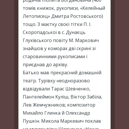
родичів Іполита Богдановича (400
томів книжок, рукописи, «Келейный
Летописец» Дмитра Ростовського)
тощо. З маєтку своєї тітки П. І.
Скоропадської в с. Дунаєць
Глухівського повіту М. Маркович
знайшов у коморах дві скрині зі
старовинними рукописами і
приєднав до архіву.
Батько мав прекрасний домашній
театр. Турівку неодноразово
відвідували Тарас Шевченко,
Пантелеймон Куліш, Віктор Забіла,
Лев Жемчужников; композитор
Михайло Глинка й Олександр
Пушкін. Микола Маркевич поклав