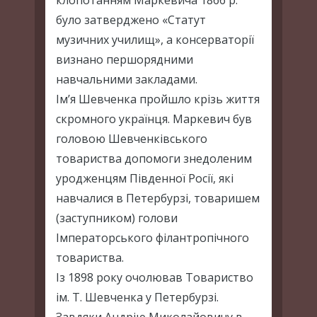
клопотанням Маркевича 1866 р.
було затверджено «Статут
музичних училищ», а консерваторії
визнано першорядними
навчальними закладами.
Ім’я Шевченка пройшло крізь життя
скромного українця. Маркевич був
головою Шевченківського
товариства допомоги знедоленим
уродженцям Південної Росії, які
навчалися в Петербурзі, товаришем
(заступником) голови
Імператорського філантропічного
товариства.
Із 1898 року очолював Товариство
ім. Т. Шевченка у Петербурзі.