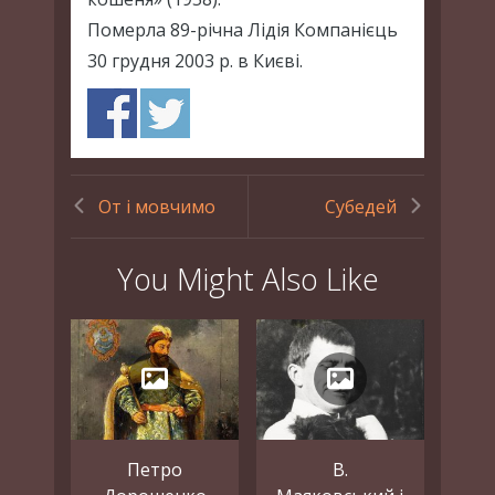
Померла 89-річна Лідія Компанієць
30 грудня 2003 р. в Києві.
От і мовчимо
Субедей
You Might Also Like
Петро
В.