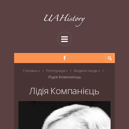
Головна
»
Регістрація
»
Видатні люди
»
Лідія Компанієць
Лідія Компанієць