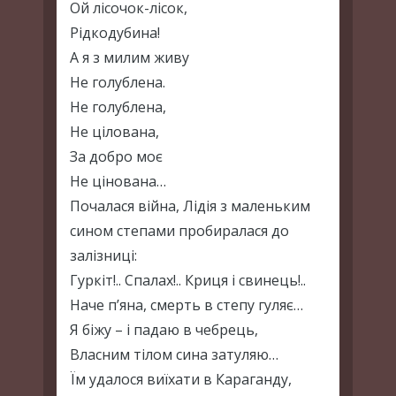
Ой лісочок-лісок,
Рідкодубина!
А я з милим живу
Не голублена.
Не голублена,
Не цілована,
За добро моє
Не цінована…
Почалася війна, Лідія з маленьким
сином степами пробиралася до
залізниці:
Гуркіт!.. Спалах!.. Криця і свинець!..
Наче п’яна, смерть в степу гуляє…
Я біжу – і падаю в чебрець,
Власним тілом сина затуляю…
Їм удалося виїхати в Караганду,