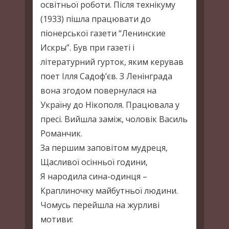
освітньої роботи. Після технікуму
(1933) пішла працювати до
піонерської газети “Ленинские
Искры”. Був при газеті і
літературний гурток, яким керував
поет Ілля Садоф’єв. З Ленінграда
вона згодом повернулася на
Україну до Нікополя. Працювала у
пресі. Вийшла заміж, чоловік Василь
Романчик.
За першим заповітом мудреця,
Щасливої осінньої години,
Я народила сина-одинця –
Краплиночку майбутньої людини.
Чомусь перейшла на журливі
мотиви: