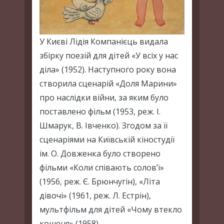
У Києві Лідія Компанієць видала
збірку поезій для дітей «У всіх у нас
діла» (1952). Наступного року вона
створила сценарій «Доля Марини»
про наслідки війни, за яким було
поставлено фільм (1953, реж. І.
Шмарук, В. Івченко). Згодом за її
сценаріями на Київській кіностудії
ім. О. Довженка було створено
фільми «Коли співають солов’ї»
(1956, реж. Є. Брюнчугін), «Літа
дівочі» (1961, реж. Л. Естрін),
мультфільм для дітей «Чому втекло
кошеня» (1958).