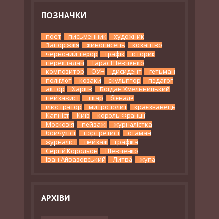
ПОЗНАЧКИ
поет
письменник
художник
Запоріжжя
живописець
козацтво
червоний терор
графік
історик
перекладач
Тарас Шевченко
композитор
ОУН
дисидент
гетьман
поліглот
козаки
скульптор
педагог
актор
Харків
Богдан Хмельницький
пейзажист
лікар
бієнале
ілюстратор
митрополит
краєзнавець
Капніст
Київ
король Франції
Московія
пейзажі
журналістка
бойчукіст
портретист
отаман
журналіст
пейзаж
графіка
Сергій Корольов
Шевченко
Іван Айвазовський
Литва
жупа
АРХІВИ