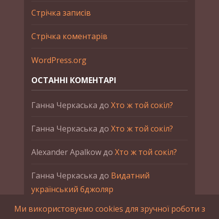
Стрічка записів
Стрічка коментарів
WordPress.org
ОСТАННІ КОМЕНТАРІ
Ганна Черкаська
до
Хто ж той сокіл?
Ганна Черкаська
до
Хто ж той сокіл?
Alexander Apalkow
до
Хто ж той сокіл?
Ганна Черкаська
до
Видатний
український бджоляр
Ми використовуємо cookies для зручної роботи з
Ганна Черкаська
до
Петро Франко