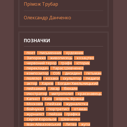
Прімож Трубар
Олександр Данченко
ПОЗНАЧКИ
поет
письменник
художник
Запоріжжя
живописець
козацтво
червоний терор
графік
історик
перекладач
Тарас Шевченко
композитор
ОУН
дисидент
гетьман
поліглот
козаки
скульптор
педагог
актор
Харків
Богдан Хмельницький
пейзажист
лікар
бієнале
ілюстратор
митрополит
краєзнавець
Капніст
Київ
король Франції
Московія
пейзажі
журналістка
бойчукіст
портретист
отаман
журналіст
пейзаж
графіка
Сергій Корольов
Шевченко
Іван Айвазовський
Литва
жупа