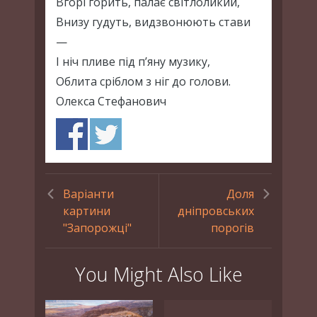
Вгорі горить, палає світлоликий,
Внизу гудуть, видзвонюють стави
—
І ніч пливе під п’яну музику,
Облита сріблом з ніг до голови.
Олекса Стефанович
Варіанти
Доля
картини
дніпровських
"Запорожці"
порогів
You Might Also Like