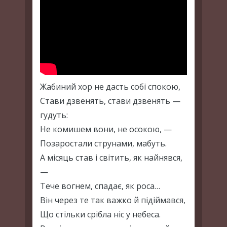
Жабиний хор не дасть собі спокою,
Стави дзвенять, стави дзвенять —
гудуть:
Не комишем вони, не осокою, —
Позаростали струнами, мабуть.
А місяць став і світить, як найнявся,
—
Тече вогнем, спадає, як роса…
Він через те так важко й підіймався,
Що стільки срібла ніс у небеса.