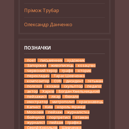
Прімож Трубар
Олександр Данченко
ПОЗНАЧКИ
поет
письменник
художник
Запоріжжя
живописець
козацтво
червоний терор
графік
історик
перекладач
Тарас Шевченко
композитор
ОУН
дисидент
гетьман
поліглот
козаки
скульптор
педагог
актор
Харків
Богдан Хмельницький
пейзажист
лікар
бієнале
ілюстратор
митрополит
краєзнавець
Капніст
Київ
король Франції
Московія
пейзажі
журналістка
бойчукіст
портретист
отаман
журналіст
пейзаж
графіка
Сергій Корольов
Шевченко