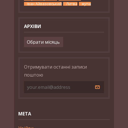
Іван Айвазовський
Литва
жупа
АРХІВИ
Архіви
Отримувати останні записи
поштою
МЕТА