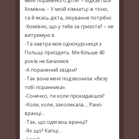
мені пораненого діти? – бідкається
Хомівна. – У моїй кімнатці ж тісно,
та й якась дієта, лікування потрібні.
-Хомівно, що у тебе за гризота? – не
витримую я.
-Та завтра моя однокурсниця з
Польщі приїздить. Ми більше 40
років не бачилися.
-А поранений звідки?
-Так вона мені подзвонила: «Везу
тобі поранника».
-Сонечко, ти коли прокидаєшся?
-Коли, коли, заколикала…. Рано-
вранці…
-Так, що одягаєш вранці?
-Як що? Капці…