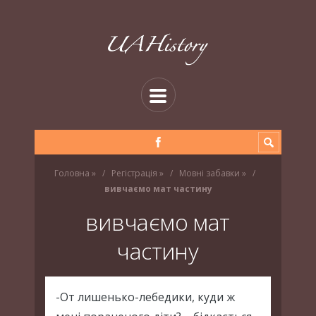
Головна
»
Регістрація
»
Мовні забавки
»
вивчаємо мат частину
вивчаємо мат
частину
-От лишенько-лебедики, куди ж