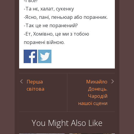
-І все?
-Та нє, халат, сукенку
-Ясно, пані, пеньюар або поранник.
-Так це не поранений?
-Ет, Хомівно, це ми з тобою
поранені війною.
Перша
Михайло
світова
Донець.
Чародій
нашої сцени
You Might Also Like