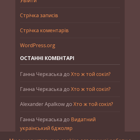
Увійти
Стрічка записів
Стрічка коментарів
WordPress.org
ОСТАННІ КОМЕНТАРІ
Ганна Черкаська
до
Хто ж той сокіл?
Ганна Черкаська
до
Хто ж той сокіл?
Alexander Apalkow
до
Хто ж той сокіл?
Ганна Черкаська
до
Видатний
український бджоляр