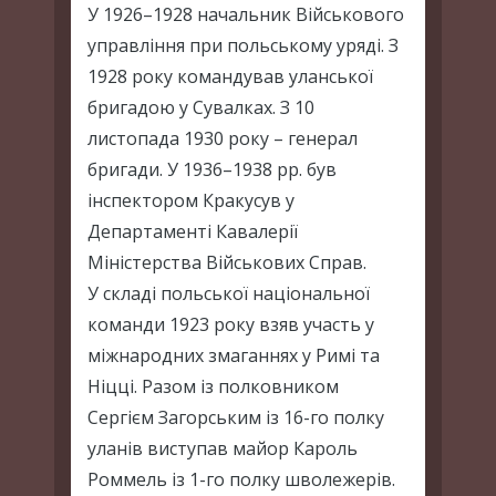
У 1926–1928 начальник Військового
управління при польському уряді. З
1928 року командував уланської
бригадою у Сувалках. З 10
листопада 1930 року – генерал
бригади. У 1936–1938 рр. був
інспектором Кракусув у
Департаменті Кавалерії
Міністерства Військових Справ.
У складі польської національної
команди 1923 року взяв участь у
міжнародних змаганнях у Римі та
Ніцці. Разом із полковником
Сергієм Загорським із 16-го полку
уланів виступав майор Кароль
Роммель із 1-го полку шволежерів.