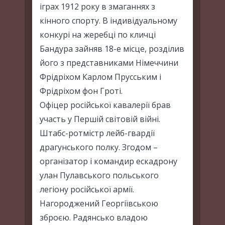
іграх 1912 року в змаганнях з
кінного спорту. В індивідуальному
конкурі на жеребці по кличці
Бандура зайняв 18-е місце, розділив
його з представниками Німеччини
Фрідріхом Карлом Прусським і
Фрідріхом фон Гроті.
Офіцер російської кавалерії брав
участь у Першій світовій війні.
Штабс-ротмістр лейб-гвардії
драгунського полку. Згодом –
організатор і командир ескадрону
улан Пулавського польського
легіону російської армії.
Нагороджений Георгіївською
зброєю. Радянсько владою