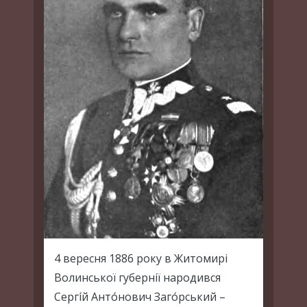
4 вересня 1886 року в Житомирі
Волинської губернії народився
Сергі́й Анто́нович Заго́рський –