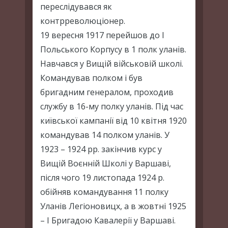
переслідувався як
контрреволюціонер.
19 вересня 1917 перейшов до І
Польського Корпусу в 1 полк уланів.
Навчався у Вищій військовій школі.
Командував полком і був
бригадним генералом, проходив
службу в 16-му полку уланів. Під час
київської кампанії від 10 квітня 1920
командував 14 полком уланів. У
1923 – 1924 рр. закінчив курс у
Вищій Воєнній Школі у Варшаві,
після чого 19 листопада 1924 р.
обійняв командування 11 полку
Уланів Легіоновицх, а в жовтні 1925
– І Бригадою Кавалерії у Варшаві.