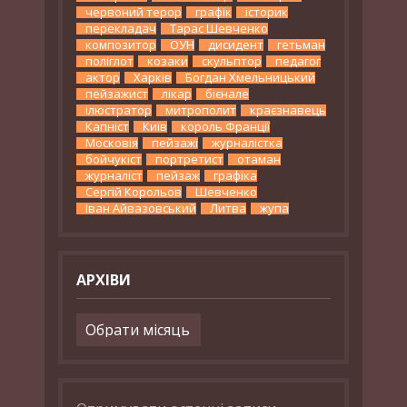
червоний терор
графік
історик
перекладач
Тарас Шевченко
композитор
ОУН
дисидент
гетьман
поліглот
козаки
скульптор
педагог
актор
Харків
Богдан Хмельницький
пейзажист
лікар
бієнале
ілюстратор
митрополит
краєзнавець
Капніст
Київ
король Франції
Московія
пейзажі
журналістка
бойчукіст
портретист
отаман
журналіст
пейзаж
графіка
Сергій Корольов
Шевченко
Іван Айвазовський
Литва
жупа
АРХІВИ
Архіви