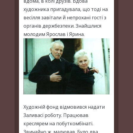
вдома, в колі друзів. Вдова
художника пригадувала, що тоді на
весілля завітали й непрохані гості з
органів держбезпеки. Знайшлися
молодим Ярослав і Ярина.
Художній фонд відмовився надати
Заливасі роботу. Працював
креслярем на побуткомбінаті.
Звичайно ж, малював. Було два