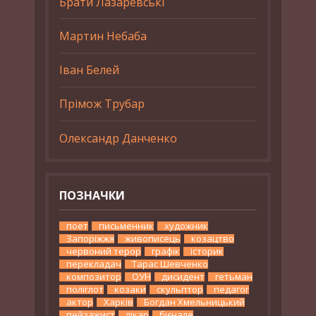
Брати Лазаревські
Мартин Небаба
Іван Белей
Прімож Трубар
Олександр Данченко
ПОЗНАЧКИ
поет
письменник
художник
Запоріжжя
живописець
козацтво
червоний терор
графік
історик
перекладач
Тарас Шевченко
композитор
ОУН
дисидент
гетьман
поліглот
козаки
скульптор
педагог
актор
Харків
Богдан Хмельницький
пейзажист
лікар
бієнале