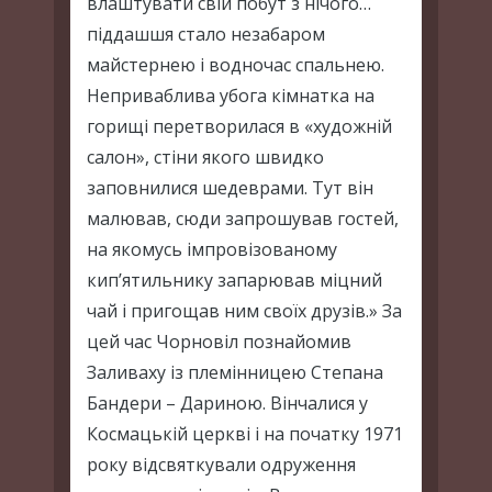
влаштувати свій побут з нічого…
піддашшя стало незабаром
майстернею і водночас спальнею.
Неприваблива убога кімнатка на
горищі перетворилася в «художній
салон», стіни якого швидко
заповнилися шедеврами. Тут він
малював, сюди запрошував гостей,
на якомусь імпровізованому
кип’ятильнику запарював міцний
чай і пригощав ним своїх друзів.» За
цей час Чорновіл познайомив
Заливаху із племінницею Степана
Бандери – Дариною. Вінчалися у
Космацькій церкві і на початку 1971
року відсвяткували одруження