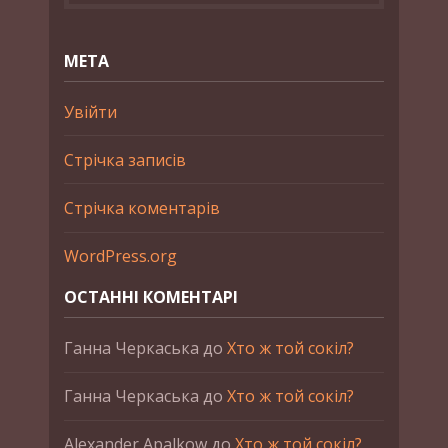
МЕТА
Увійти
Стрічка записів
Стрічка коментарів
WordPress.org
ОСТАННІ КОМЕНТАРІ
Ганна Черкаська
до
Хто ж той сокіл?
Ганна Черкаська
до
Хто ж той сокіл?
Alexander Apalkow
до
Хто ж той сокіл?