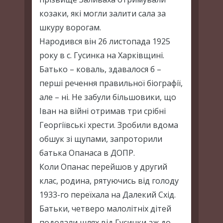
козаки, які могли залити сала за
шкуру ворогам.
Народився він 26 листопада 1925
року в с. Гусинка на Харківщині.
Батько – коваль, здавалося б –
перші речення правильної біографії,
але – ні. Не забули більшовики, що
Іван на війні отримав три срібні
Георгіївські хрести. Зробили вдома
обшук зі щупами, запроторили
батька Опанаса в ДОПР.
Коли Опанас перейшов у другий
клас, родина, рятуючись від голоду
1933-го переїхала на Далекий Схід.
Батьки, четверо малолітніх дітей
подолали шлях від Гусинки аж до