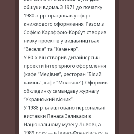
обшуки вдома. З 1971 до початку
1980-х рр. працював у сфері
книжкового оформлення. Разом з
Софією Караффою-Корбут створив
низку проектів у видавництвах
“Веселка” та “Каменяр”.
У 80-х він створив дизайнерські
проекти інтерיєрного оформлення
(кафе “Медівня”, ресторан “Білий
камінь”, кафе “Молочне”). Оформив
обкладинку самвидаву журналу
“Український вісник”.
У 1988 р. влаштовано персональні
виставки Панаса Заливахи в
Національному музеї у Львові, а
1989 року — в Івано-Франківську, в