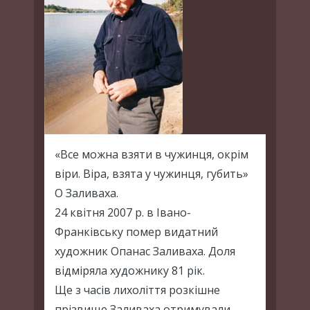
«Все можна взяти в чужинця, окрім
віри. Віра, взята у чужинця, губить»
О Заливаха.
24 квітня 2007 р. в Івано-
Франківську помер видатний
художник Опанас Заливаха. Доля
відміряла художнику 81 рік.
Ще з часів лихоліття розкішне
прізвище Заливаха отримували