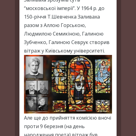
“московської імперії”. У 1964 р. до
150-річчя Т.Шевченка Заливаха
разом з Аллою Горською,
Людмилою Семикіною, Галиною
Зубченко, Галиною Севрук створив
вітраж у Київському університеті.
Але ще до прийняття комісією вночі
проти 9 березня (на день
народження поета) вітраж був