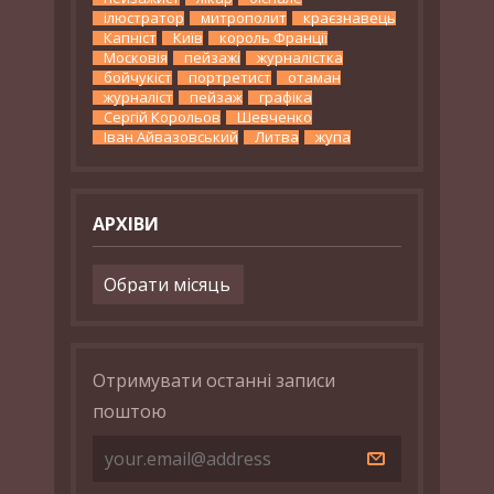
ілюстратор
митрополит
краєзнавець
Капніст
Київ
король Франції
Московія
пейзажі
журналістка
бойчукіст
портретист
отаман
журналіст
пейзаж
графіка
Сергій Корольов
Шевченко
Іван Айвазовський
Литва
жупа
АРХІВИ
Архіви
Отримувати останні записи
поштою