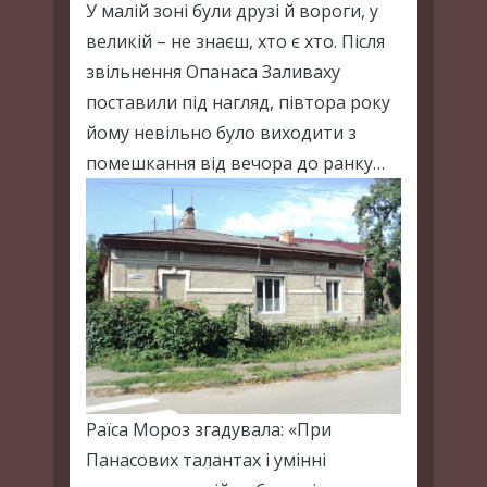
У малій зоні були друзі й вороги, у
великій – не знаєш, хто є хто. Після
звільнення Опанаса Заливаху
поставили під нагляд, півтора року
йому невільно було виходити з
помешкання від вечора до ранку…
Раїса Мороз згадувала: «При
Панасових талантах і умінні