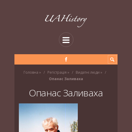
Головна
»
Регістрація
»
Видатні люди
»
Опанас Заливаха
Опанас Заливаха