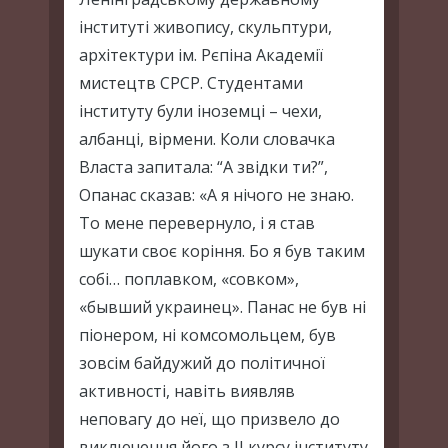
інституті живопису, скульптури,
архітектури ім. Рєпіна Академії
мистецтв СРСР. Студентами
інституту були іноземці – чехи,
албанці, вірмени. Коли словачка
Власта запитала: “А звідки ти?”,
Опанас сказав: «А я нічого не знаю.
То мене перевернуло, і я став
шукати своє коріння. Бо я був таким
собі… поплавком, «совком»,
«бывший украинец». Панас не був ні
піонером, ні комсомольцем, був
зовсім байдужий до політичної
активності, навіть виявляв
неповагу до неї, що призвело до
виключення його з ІІ курсу інституту