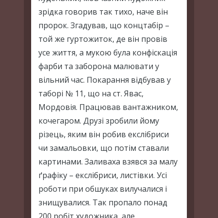
зрідка говорив так тихо, наче він
пророк. Згадував, що концтабір –
той же гуртожиток, де він провів
усе життя, а мукою була конфіскація
фарби та заборона малювати у
вільний час. Покарання відбував у
таборі № 11, що на ст. Явас,
Мордовія. Працював вантажником,
кочегаром. Друзі зробили йому
різець, яким він робив екслібриси
чи замальовки, що потім ставали
картинами. Заливаха взявся за малу
ґрафіку – екслібриси, листівки. Усі
роботи при обшуках вилучалися і
знищувалися. Так пропало понад
200 робіт художника, але