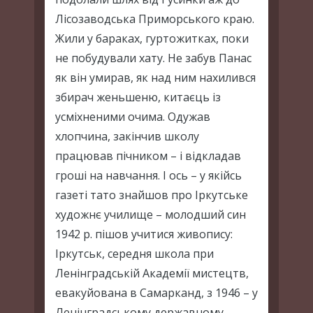
Лісозаводська Приморського краю.
Жили у бараках, гуртожитках, поки
не побудували хату. Не забув Панас
як він умирав, як над ним нахилився
збирач женьшеню, китаєць із
усміхненими очима. Одужав
хлопчина, закінчив школу
працював пічником – і відкладав
гроші на навчання. І ось – у якійсь
газеті тато знайшов про Іркутське
художнє училище – молодший син
1942 р. пішов учитися живопису:
Іркутськ, середня школа при
Ленінградській Академії мистецтв,
евакуйована в Самарканд, з 1946 – у
Ленінградському державному