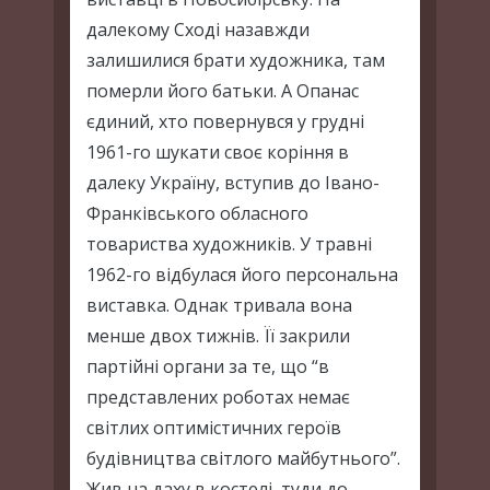
далекому Сході назавжди
залишилися брати художника, там
померли його батьки. А Опанас
єдиний, хто повернувся у грудні
1961-го шукати своє коріння в
далеку Україну, вступив до Івано-
Франківського обласного
товариства художників. У травні
1962-го відбулася його персональна
виставка. Однак тривала вона
менше двох тижнів. Її закрили
партійні органи за те, що “в
представлених роботах немає
світлих оптимістичних героїв
будівництва світлого майбутнього”.
Жив на даху в костелі, туди до