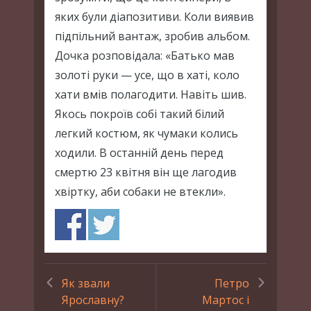
яких були діапозитиви. Коли виявив
підпільний вантаж, зробив альбом.
Дочка розповідала: «Батько мав
золоті руки — усе, що в хаті, коло
хати вмів полагодити. Навіть шив.
Якось покроїв собі такий білий
легкий костюм, як чумаки колись
ходили. В останній день перед
смертю 23 квітня він ще лагодив
хвіртку, аби собаки не втекли».
Як звали
Петро
Ярославну?
Мартос і