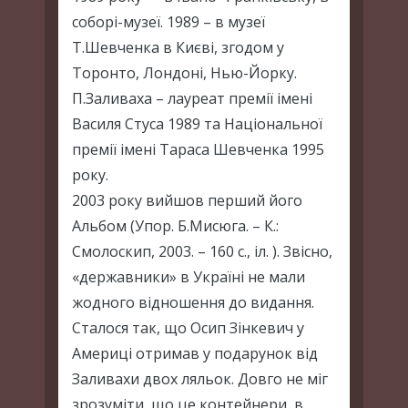
соборі-музеї. 1989 – в музеї
Т.Шевченка в Києві, згодом у
Торонто, Лондоні, Нью-Йорку.
П.Заливаха – лауреат премії імені
Василя Стуса 1989 та Національної
премії імені Тараса Шевченка 1995
року.
2003 року вийшов перший його
Альбом (Упор. Б.Мисюга. – К.:
Смолоскип, 2003. – 160 с., іл. ). Звісно,
«державники» в Україні не мали
жодного відношення до видання.
Сталося так, що Осип Зінкевич у
Америці отримав у подарунок від
Заливахи двох ляльок. Довго не міг
зрозуміти, що це контейнери, в