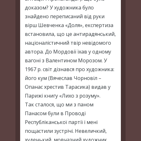
доказом? У художника було
знайдено переписаний від руки
вірш Шевченка «Доля», експертиза
встановила, що це антирадянський,
націоналістичний твір невідомого
автора. До Мордовії їхав у одному
вагоні з Валентином Морозом. У
1967 р. світ дізнався про художника:
його кум (Вячеслав Чорновіл –
Опанас хрестив Тарасика) видав у
Парижі книгу «Лихо з розуму».
Так сталося, що ми з паном
Панасом були в Проводі
Республіканської партії і мені
пощастили зустрічі. Невеличкий,
худенький, мовчазний художник