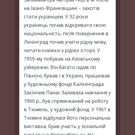
на Івано-Франківщині – захотів
стати українцем. У 32 роки
українець почав відкривати свою
національність: після повернення в
Ленінград почав учити рідну мову,
читати книжки з рідної історії. У
1959-му побував на Азовському
узбережжі. Він багато їздив по
Півночі, бував і в Україні, працював
у Художньому фонді Калінінграда.
Закінчив Панас Заливаха навчання у
1960 р., був спрямований на роботу
в Тюмень, у художній фонд. У 1961 в
Тюмені відбулася його персональна
виставка, брав участь у зональній
виставці в Новосибірську. На