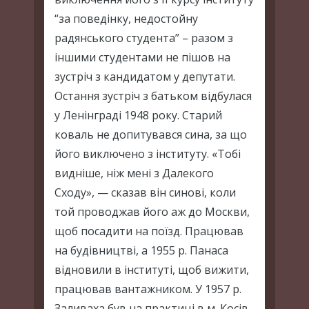
“за поведінку, недостойну
радянського студента” – разом з
іншими студентами не пішов на
зустріч з кандидатом у депутати.
Остання зустріч з батьком відбулася
у Ленінграді 1948 року. Старий
коваль не допитувався сина, за що
його виключено з інституту. «Тобі
видніше, ніж мені з Далекого
Сходу», — сказав він синові, коли
той проводжав його аж до Москви,
щоб посадити на поїзд. Працював
на будівництві, а 1955 р. Панаса
відновили в інституті, щоб вижити,
працював вантажником. У 1957 р.
Заливаха був на практиці в м. Косів