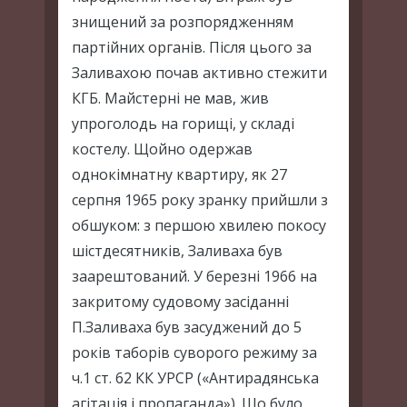
знищений за розпорядженням
партійних органів. Після цього за
Заливахою почав активно стежити
КГБ. Майстерні не мав, жив
упроголодь на горищі, у складі
костелу. Щойно одержав
однокімнатну квартиру, як 27
серпня 1965 року зранку прийшли з
обшуком: з першою хвилею покосу
шістдесятників, Заливаха був
заарештований. У березні 1966 на
закритому судовому засіданні
П.Заливаха був засуджений до 5
років таборів суворого режиму за
ч.1 ст. 62 КК УРСР («Антирадянська
агітація і пропаганда»). Що було