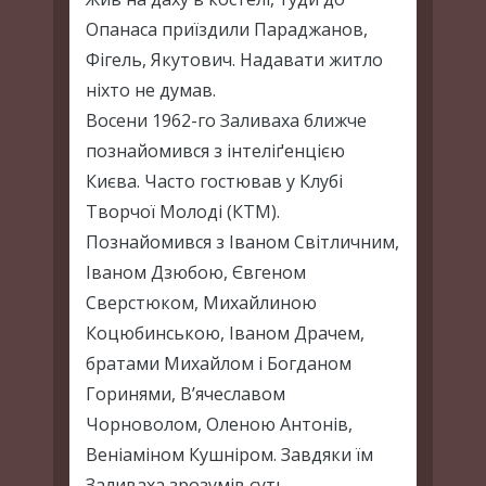
Опанаса приїздили Параджанов,
Фігель, Якутович. Надавати житло
ніхто не думав.
Восени 1962-го Заливаха ближче
познайомився з інтеліґенцією
Києва. Часто гостював у Клубі
Творчої Молоді (КТМ).
Познайомився з Іваном Світличним,
Іваном Дзюбою, Євгеном
Сверстюком, Михайлиною
Коцюбинською, Іваном Драчем,
братами Михайлом і Богданом
Горинями, В’ячеславом
Чорноволом, Оленою Антонів,
Веніаміном Кушніром. Завдяки їм
Заливаха зрозумів суть