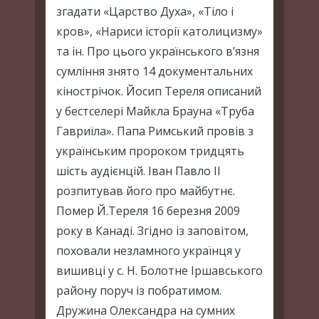
згадати «Царство Духа», «Тіло і
кров», «Нариси історії католицизму»
та ін. Про цього українського в’язня
сумління знято 14 документальних
кінострічок. Йосип Тереля описаний
у бестселері Майкла Брауна «Труба
Гавриїла». Папа Римський провів з
українським пророком тридцять
шість аудієнцій. Іван Павло ІІ
розпитував його про майбутнє.
Помер Й.Тереля 16 березня 2009
року в Канаді. Згідно із заповітом,
поховали незламного українця у
вишивці у с. Н. Болотне Іршавського
району поруч із побратимом.
Дружина Олександра на сумних