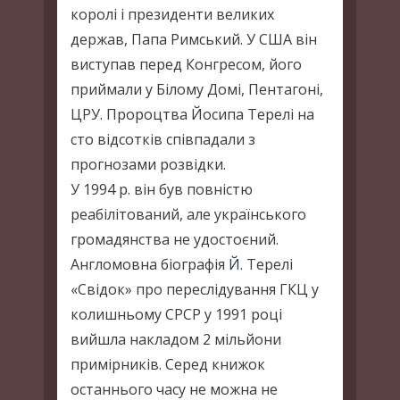
королі і президенти великих
держав, Папа Римський. У США він
виступав перед Конгресом, його
приймали у Білому Домі, Пентагоні,
ЦРУ. Пророцтва Йосипа Терелі на
сто відсотків співпадали з
прогнозами розвідки.
У 1994 р. він був повністю
реабілітований, але українського
громадянства не удостоєний.
Англомовна біографія Й. Терелі
«Свідок» про переслідування ГКЦ у
колишньому СРСР у 1991 році
вийшла накладом 2 мільйони
примірників. Серед книжок
останнього часу не можна не