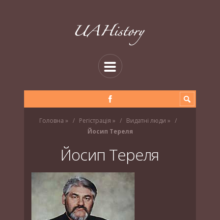
Головна
»
Регістрація
»
Видатні люди
»
Йосип Тереля
Йосип Тереля