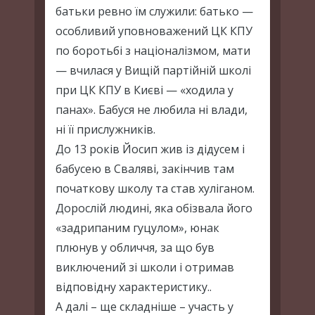
батьки ревно їм служили: батько —
особливий уповноважений ЦК КПУ
по боротьбі з націоналізмом, мати
— вчилася у Вищій партійній школі
при ЦК КПУ в Києві — «ходила у
панах». Бабуся не любила ні влади,
ні її прислужників.
До 13 років Йосип жив із дідусем і
бабусею в Сваляві, закінчив там
початкову школу та став хуліганом.
Дорослій людині, яка обізвала його
«задрипаним гуцулом», юнак
плюнув у обличчя, за що був
виключений зі школи і отримав
відповідну характеристику..
А далі – ще складніше – участь у