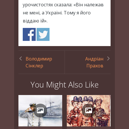
урочистостях сказала: «Він належав
не мені, а Україні. Тому я його
віддаю їй».
Володимир
Андріан
Сінклер
Прахов
You Might Also Like