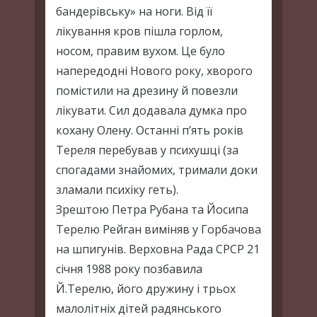
бандерівську» на ноги. Від її
лікування кров пішла горлом,
носом, правим вухом. Це було
напередодні Нового року, хворого
помістили на дрезину й повезли
лікувати. Сил додавала думка про
кохану Олену. Останні п’ять років
Тереля перебував у психушці (за
спогадами знайомих, тримали доки
зламали психіку геть).
Зрештою Петра Рубана та Йосипа
Терелю Рейган виміняв у Горбачова
на шпигунів. Верховна Рада СРСР 21
січня 1988 року позбавила
Й.Терелю, його дружину і трьох
малолітніх дітей радянського