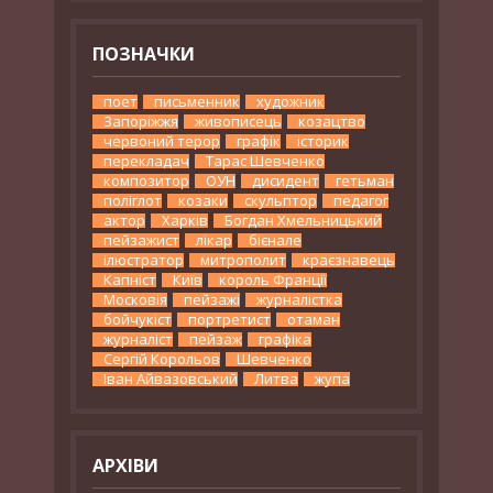
ПОЗНАЧКИ
поет
письменник
художник
Запоріжжя
живописець
козацтво
червоний терор
графік
історик
перекладач
Тарас Шевченко
композитор
ОУН
дисидент
гетьман
поліглот
козаки
скульптор
педагог
актор
Харків
Богдан Хмельницький
пейзажист
лікар
бієнале
ілюстратор
митрополит
краєзнавець
Капніст
Київ
король Франції
Московія
пейзажі
журналістка
бойчукіст
портретист
отаман
журналіст
пейзаж
графіка
Сергій Корольов
Шевченко
Іван Айвазовський
Литва
жупа
АРХІВИ