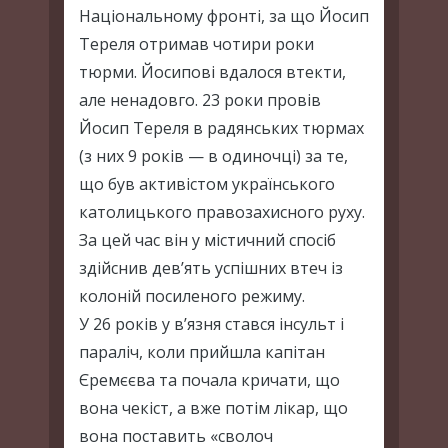
Національному фронті, за що Йосип
Тереля отримав чотири роки
тюрми. Йосипові вдалося втекти,
але ненадовго. 23 роки провів
Йосип Тереля в радянських тюрмах
(з них 9 років — в одиночці) за те,
що був активістом українського
католицького правозахисного руху.
За цей час він у містичний спосіб
здійснив дев’ять успішних втеч із
колоній посиленого режиму.
У 26 років у в’язня стався інсульт і
параліч, коли прийшла капітан
Єремєєва та почала кричати, що
вона чекіст, а вже потім лікар, що
вона поставить «сволоч