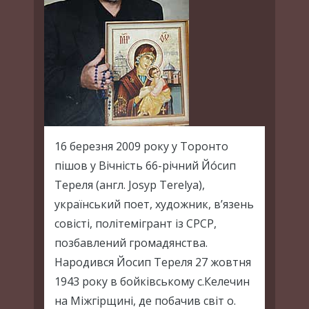
16 березня 2009 року у Торонто
пішов у Вічність 66-річний Йо́сип
Тереля (англ. Josyp Terelya),
український поет, художник, в’язень
совісті, політемігрант із СРСР,
позбавлений громадянства.
Народився Йосип Тереля 27 жовтня
1943 року в бойківському с.Келечин
на Міжгірщині, де побачив світ о.