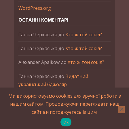
WordPress.org
ОСТАННІ КОМЕНТАРІ
Ганна Черкаська
до
Хто ж той сокіл?
Ганна Черкаська
до
Хто ж той сокіл?
Alexander Apalkow
до
Хто ж той сокіл?
Ганна Черкаська
до
Видатний
український бджоляр
Ми використовуємо cookies для зручної роботи з
Ганна Черкаська
до
Петро Франко
нашим сайтом. Продовжуючи переглядати наш
сайт ви погоджуєтесь із цим.
2015-2023 © UAHistory Всі права застережено.
При використанні матеріалів сайта обов'язкове
Ok
зворотнє посилання.