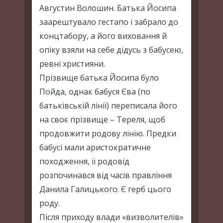
Августин Волошин. Батька Йосипа
заарештувало гестапо і забрало до
концтабору, а його виховання й
опіку взяли на себе дідусь з бабусею,
ревні християни.
Прізвище батька Йосипа було
Пойда, однак бабуся Єва (по
батьківській лінії) переписала його
на своє прізвище – Тереля, щоб
продовжити родову лінію. Предки
бабусі мали аристократичне
походження, її родовід
розпочинався від часів правління
Данила Галицького. Є герб цього
роду.
Після приходу влади «визволителів»