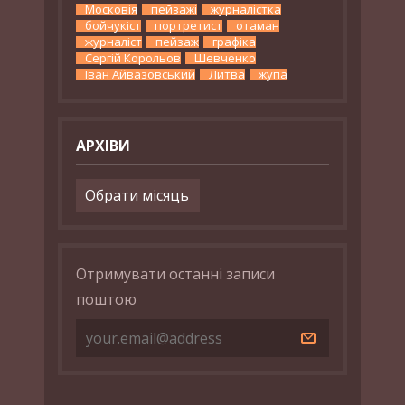
Московія
пейзажі
журналістка
бойчукіст
портретист
отаман
журналіст
пейзаж
графіка
Сергій Корольов
Шевченко
Іван Айвазовський
Литва
жупа
АРХІВИ
Архіви
Отримувати останні записи
поштою