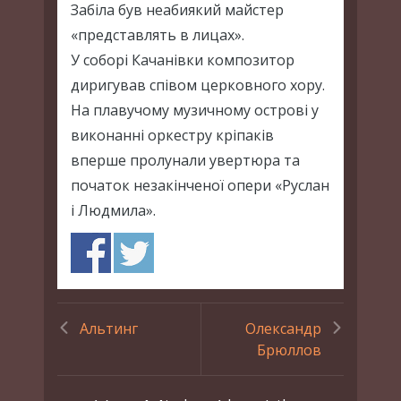
Забіла був неабиякий майстер
«представлять в лицах».
У соборі Качанівки композитор
диригував співом церковного хору.
На плавучому музичному острові у
виконанні оркестру кріпаків
вперше пролунали увертюра та
початок незакінченої опери «Руслан
і Людмила».
Альтинг
Олександр
Брюллов