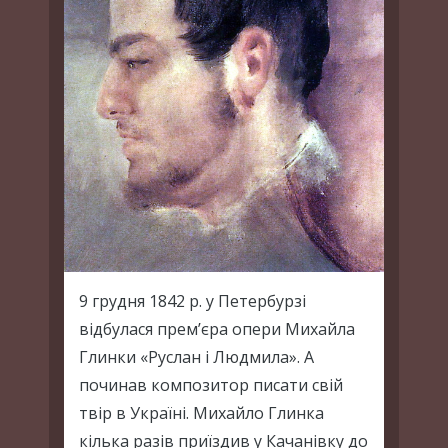
9 грудня 1842 р. у Петербурзі
відбулася прем’єра опери Михайла
Глинки «Руслан і Людмила». А
починав композитор писати свій
твір в Україні. Михайло Глинка
кілька разів приїздив у Качанівку до