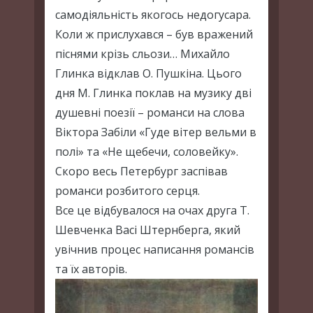
самодіяльність якогось недогусара.
Коли ж прислухався – був вражений
піснями крізь сльози… Михайло
Глинка відклав О. Пушкіна. Цього
дня М. Глинка поклав на музику дві
душевні поезії – романси на слова
Віктора Забіли «Гуде вітер вельми в
полі» та «Не щебечи, соловейку».
Скоро весь Петербург заспівав
романси розбитого серця.
Все це відбувалося на очах друга Т.
Шевченка Васі Штернберга, який
увічнив процес написання романсів
та їх авторів.