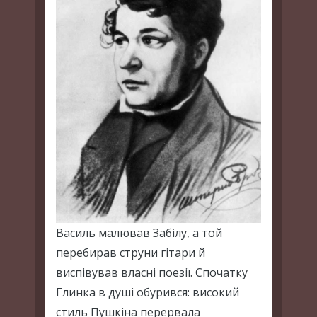
Василь малював Забілу, а той
перебирав струни гітари й
виспівував власні поезії. Спочатку
Глинка в душі обурився: високий
стиль Пушкіна перервала