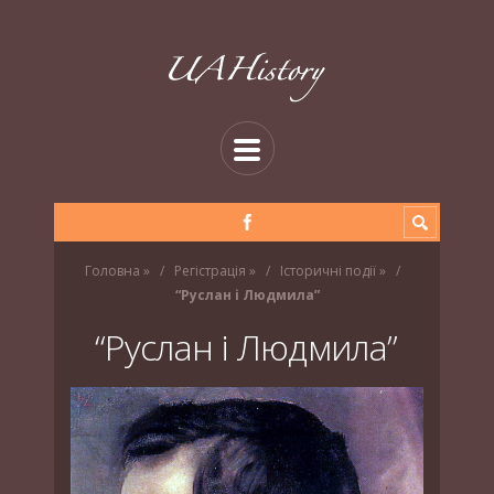
Головна
»
Регістрація
»
Історичні події
»
“Руслан і Людмила”
“Руслан і Людмила”