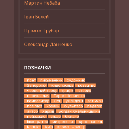
Мартин Небаба
Іван Белей
Прімож Трубар
Олександр Данченко
ПОЗНАЧКИ
поет
письменник
художник
Запоріжжя
живописець
козацтво
червоний терор
графік
історик
перекладач
Тарас Шевченко
композитор
ОУН
дисидент
гетьман
поліглот
козаки
скульптор
педагог
актор
Харків
Богдан Хмельницький
пейзажист
лікар
бієнале
ілюстратор
митрополит
краєзнавець
Капніст
Київ
король Франції