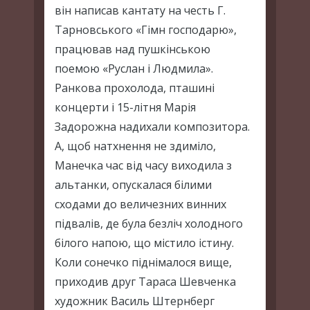
він написав кантату на честь Г.
Тарновського «Гімн господарю»,
працював над пушкінською
поемою «Руслан і Людмила».
Ранкова прохолода, пташині
концерти і 15-літня Марія
Задорожна надихали композитора.
А, щоб натхнення не здиміло,
Манечка час від часу виходила з
альтанки, опускалася білими
сходами до величезних винних
підвалів, де була безліч холодного
білого напою, що містило істину.
Коли сонечко піднімалося вище,
приходив друг Тараса Шевченка
художник Василь Штернберг