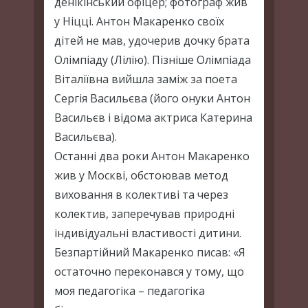
денікінський офіцер; фотограф жив
у Ніцці. Антон Макаренко своїх
дітей не мав, удочерив дочку брата
Олімпіаду (Лілію). Пізніше Олімпіада
Віталіївна вийшла заміж за поета
Сергія Васильєва (його онуки Антон
Васильєв і відома актриса Катерина
Васильєва).
Останні два роки Антон Макаренко
жив у Москві, обстоював метод
виховання в колективі та через
колектив, заперечував природні
індивідуальні властивості дитини.
Безпартійний Макаренко писав: «Я
остаточно переконався у тому, що
моя педагогіка – педагогіка