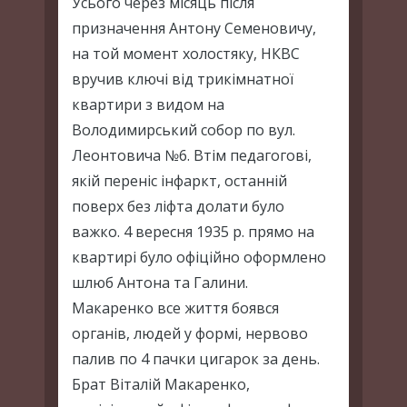
Усього через місяць після
призначення Антону Семеновичу,
на той момент холостяку, НКВС
вручив ключі від трикімнатної
квартири з видом на
Володимирський собор по вул.
Леонтовича №6. Втім педагогові,
якій переніс інфаркт, останній
поверх без ліфта долати було
важко. 4 вересня 1935 р. прямо на
квартирі було офіційно оформлено
шлюб Антона та Галини.
Макаренко все життя боявся
органів, людей у формі, нервово
палив по 4 пачки цигарок за день.
Брат Віталій Макаренко,