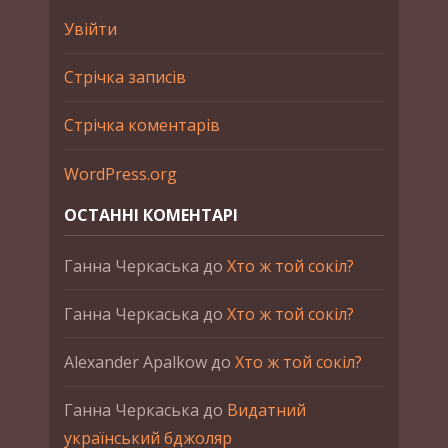
Увійти
Стрічка записів
Стрічка коментарів
WordPress.org
ОСТАННІ КОМЕНТАРІ
Ганна Черкаська
до
Хто ж той сокіл?
Ганна Черкаська
до
Хто ж той сокіл?
Alexander Apalkow
до
Хто ж той сокіл?
Ганна Черкаська
до
Видатний
український бджоляр