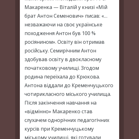
Макаренка — Віталій у книзі «Мій
брат Антон Семенович» писав: «…
незважаючи на своє українське
походження Антон був 100 %
росіянином». Освіту він отримав
російську. Семирічним Антон
здобував освіту в двокласному
початковому училищі. Згодом
родина переїхала до Крюкова.
Антона віддали до Кременчуцького
чотирикласного міського училища.
Після закінчення навчання на
«відмінно» Макаренко став
слухачем однорічних педагогічних
курсів при Кременчуцькому
міському училищі, які готували