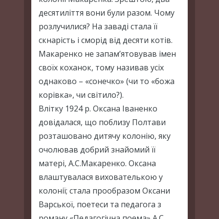
десятиліття вони були разом. Чому
розлучилися? На заваді стала її
скнарість і сморід від десяти котів.
Макаренко не запам’ятовував імен
своїх коханок, тому називав усіх
однаково – «сонечко» (чи то «божа
корівка», чи світило?).
Влітку 1924 р. Оксана Іваненко
довідалася, що поблизу Полтави
розташовано дитячу колонію, яку
очолював добрий знайомий її
матері, А.С.Макаренко. Оксана
влаштувалася вихователькою у
колонії; стала прообразом Оксани
Варської, поетеси та педагога з
роману «Педагогічна поема» А.С.