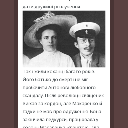
дати дружині розлучення.
Так і жили коханці багато років.
Його батько до смерті не міг
пробачити Антонові любовного
скандалу. Після революції священик
виїхав за кордон, але Макаренко й
гадки не мав про одруження. Вона
закінчила педкурси, працювала у
колонії Макаренка. Зрештою, два