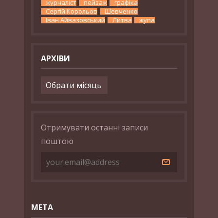
журналіст
пейзаж
графіка
Сергій Корольов
Шевченко
Іван Айвазовський
Литва
жупа
АРХІВИ
Архіви
Отримувати останні записи
поштою
МЕТА