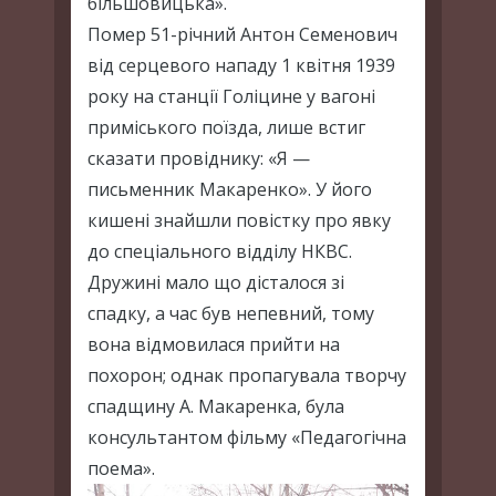
більшовицька».
Помер 51-річний Антон Семенович
від серцевого нападу 1 квітня 1939
року на станції Голіцине у вагоні
приміського поїзда, лише встиг
сказати провіднику: «Я —
письменник Макаренко». У його
кишені знайшли повістку про явку
до спеціального відділу НКВС.
Дружині мало що дісталося зі
спадку, а час був непевний, тому
вона відмовилася прийти на
похорон; однак пропагувала творчу
спадщину А. Макаренка, була
консультантом фільму «Педагогічна
поема».