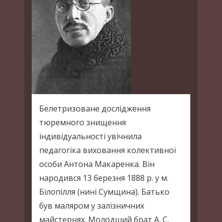
Белетризоване дослідження
тюремного знищення
індивідуальності увічнила
педагогіка виховання колективної
особи Антона Макаренка. Він
народився 13 березня 1888 р. у м.
Білопілля (нині Сумщина). Батько
був маляром у залізничних
майстернях. Молодший брат А. С.