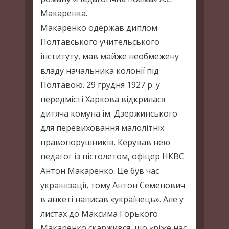
Макаренка.
Макаренко одержав диплом
Полтавського учительського
інституту, мав майже необмежену
владу начальника колонії під
Полтавою. 29 грудня 1927 р. у
передмісті Харкова відкрилася
дитяча комуна ім. Дзержинського
для перевиховання малолітніх
правопорушників. Керував нею
педагог із пістолетом, офіцер НКВС
Антон Макаренко. Це був час
українізації, тому Антон Семенович
в анкеті написав «українець». Але у
листах до Максима Горького
Макаренко скаржився, що «ріже нас