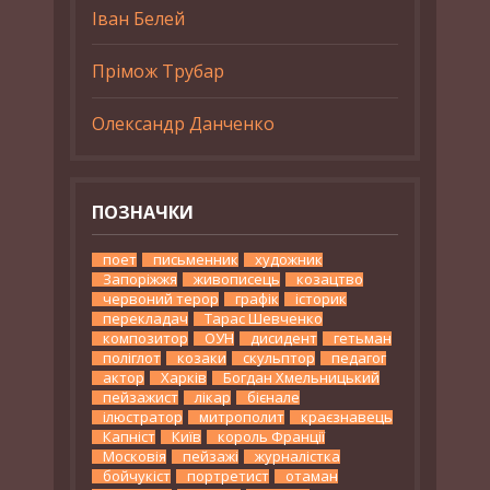
Іван Белей
Прімож Трубар
Олександр Данченко
ПОЗНАЧКИ
поет
письменник
художник
Запоріжжя
живописець
козацтво
червоний терор
графік
історик
перекладач
Тарас Шевченко
композитор
ОУН
дисидент
гетьман
поліглот
козаки
скульптор
педагог
актор
Харків
Богдан Хмельницький
пейзажист
лікар
бієнале
ілюстратор
митрополит
краєзнавець
Капніст
Київ
король Франції
Московія
пейзажі
журналістка
бойчукіст
портретист
отаман