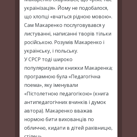
українізація». Йому не подобалося,
що хлопці «вчаться рідною мовою».
Сам Макаренко послуговувався у
листуванні, написанні творів тільки
російською. Розумів Макаренко і
українську, і польську.
У СРСР тоді широко
популяризували книжки Макаренка;
програмною була «Педагогічна
поема», яку іменували
«Пістолетною педагогікою» (книга
антипедагогічних вчинків і думок
автора). Макаренко вважав
нормою бити вихованців по
обличчю, кидати в дітей рахівницю,
стілець.