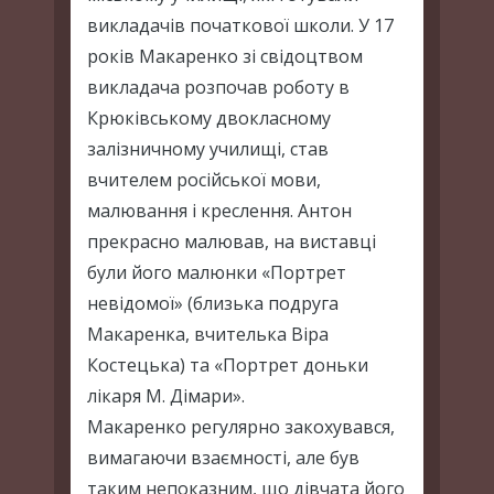
викладачів початкової школи. У 17
років Макаренко зі свідоцтвом
викладача розпочав роботу в
Крюківському двокласному
залізничному училищі, став
вчителем російської мови,
малювання і креслення. Антон
прекрасно малював, на виставці
були його малюнки «Портрет
невідомої» (близька подруга
Макаренка, вчителька Віра
Костецька) та «Портрет доньки
лікаря М. Дімари».
Макаренко регулярно закохувався,
вимагаючи взаємності, але був
таким непоказним, що дівчата його