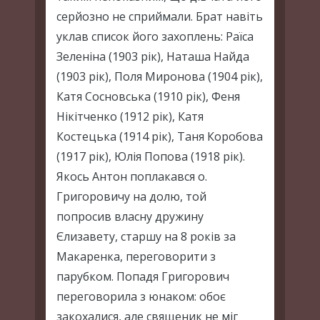
серйозно не сприймали. Брат навіть
уклав список його захоплень: Раїса
Зеленіна (1903 рік), Наташа Найда
(1903 рік), Поля Миронова (1904 рік),
Катя Сосновська (1910 рік), Феня
Нікітченко (1912 рік), Катя
Костецька (1914 рік), Таня Коробова
(1917 рік), Юлія Попова (1918 рік).
Якось Антон поплакався о.
Григоровичу на долю, той
попросив власну дружину
Єлизавету, старшу на 8 років за
Макаренка, переговорити з
парубком. Попадя Григорович
переговорила з юнаком: обоє
закохалися, але священик не міг