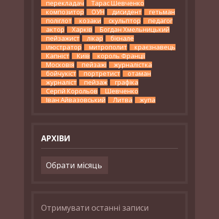
перекладач
Тарас Шевченко
композитор
ОУН
дисидент
гетьман
поліглот
козаки
скульптор
педагог
актор
Харків
Богдан Хмельницький
пейзажист
лікар
бієнале
ілюстратор
митрополит
краєзнавець
Капніст
Київ
король Франції
Московія
пейзажі
журналістка
бойчукіст
портретист
отаман
журналіст
пейзаж
графіка
Сергій Корольов
Шевченко
Іван Айвазовський
Литва
жупа
АРХІВИ
Архіви
Отримувати останні записи