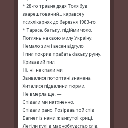
* 28-го травня дядя Толя був
заарештований… карався у
психлікарнях до березня 1983-го.
* Тарасе, батьку, підійми чоло.
Поглянь на свою милу Україну.
Немало зим і весен відгуло.
І пил покрив прабатьківську руїну.
Кривавий пил.
Ні, ні, не спали ми.
Звивалися потоптані знамена.
Хиталися підвалини тюрми.
Не вмерла ще, —
Співали ми натхненно.
Співали рано. Розірвав той спів
Багнет із нами ж викутої криці.
Летіли кулі в марноблудство слів.