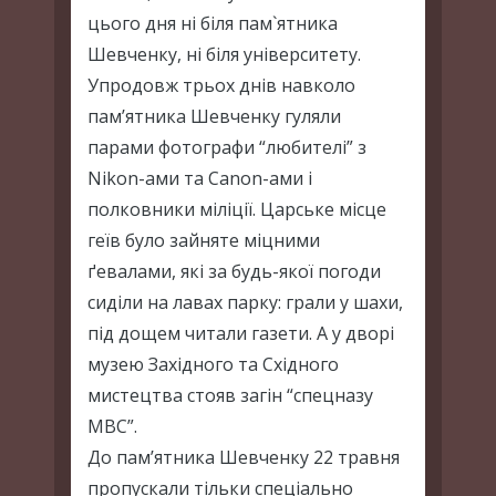
цього дня ні біля пам`ятника
Шевченку, ні біля університету.
Упродовж трьох днів навколо
пам’ятника Шевченку гуляли
парами фотографи “любителі” з
Nikon-ами та Canon-ами і
полковники міліції. Царське місце
геїв було зайняте міцними
ґевалами, які за будь-якої погоди
сиділи на лавах парку: грали у шахи,
під дощем читали газети. А у дворі
музею Західного та Східного
мистецтва стояв загін “спецназу
МВС”.
До пам’ятника Шевченку 22 травня
пропускали тільки спеціально