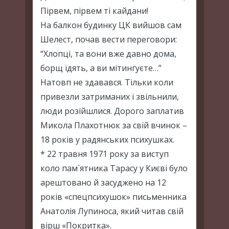
Пірвем, пірвем ті кайдани!
На балкон будинку ЦК вийшов сам
Шелест, почав вести переговори:
“Хлопці, та вони вже давно дома,
борщ їдять, а ви мітингуєте…”
Натовп не здавався. Тільки коли
привезли затриманих і звільнили,
люди розійшлися. Дорого заплатив
Микола Плахотнюк за свій вчинок –
18 років у радянських психушках.
* 22 травня 1971 року за виступ
коло пам`ятника Тарасу у Києві було
арештовано й засуджено на 12
років «спецпсихушок» письменника
Анатолія Лупиноса, який читав свій
вірш «Покритка».