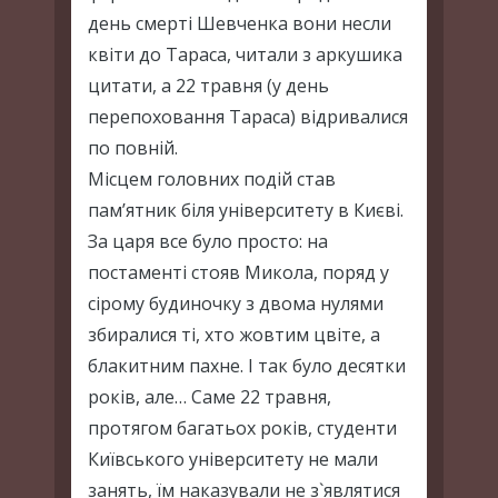
день смерті Шевченка вони несли
квіти до Тараса, читали з аркушика
цитати, а 22 травня (у день
перепоховання Тараса) відривалися
по повній.
Місцем головних подій став
пам’ятник біля університету в Києві.
За царя все було просто: на
постаменті стояв Микола, поряд у
сірому будиночку з двома нулями
збиралися ті, хто жовтим цвіте, а
блакитним пахне. І так було десятки
років, але… Саме 22 травня,
протягом багатьох років, студенти
Київського університету не мали
занять, їм наказували не з`являтися