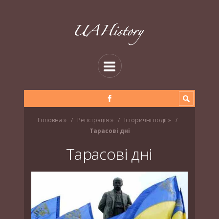
Головна
»
Регістрація
»
Історичні події
»
Тарасові дні
Тарасові дні