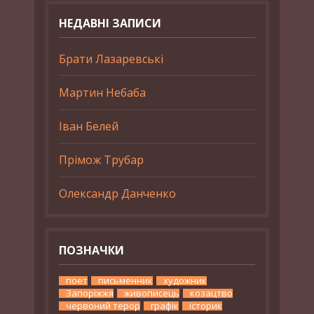
НЕДАВНІ ЗАПИСИ
Брати Лазаревські
Мартин Небаба
Іван Белей
Прімож Трубар
Олександр Данченко
ПОЗНАЧКИ
поет
письменник
художник
Запоріжжя
живописець
козацтво
червоний терор
графік
історик