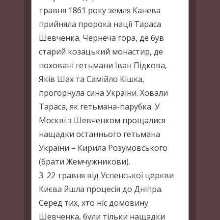
травня 1861 року земля Канева
прийняла пророка нації Тараса
Шевченка. Чернеча гора, де був
старий козацький монастир, де
поховані гетьмани Іван Підкова,
Яків Шах та Самійло Кішка,
прогорнула сина України. Ховали
Тараса, як гетьмана-парубка. У
Москві з Шевченком прощалися
нащадки останнього гетьмана
України – Кирила Розумовського
(брати Жемчужникови).
3. 22 травня від Успенської церкви
Києва йшла процесія до Дніпра.
Серед тих, хто ніс домовину
Шевченка, були тільки нащадки