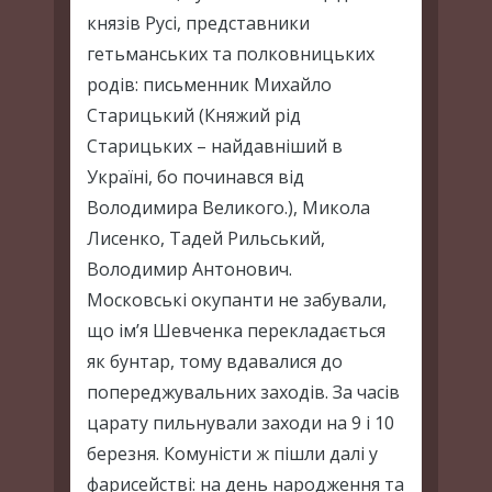
князів Русі, представники
гетьманських та полковницьких
родів: письменник Михайло
Старицький (Княжий рід
Старицьких – найдавніший в
Україні, бо починався від
Володимира Великого.), Микола
Лисенко, Тадей Рильський,
Володимир Антонович.
Московські окупанти не забували,
що ім’я Шевченка перекладається
як бунтар, тому вдавалися до
попереджувальних заходів. За часів
царату пильнували заходи на 9 і 10
березня. Комуністи ж пішли далі у
фарисействі: на день народження та