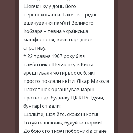
Шевченку у день його
перепоховання. Таке своєрідне
вшанування пам’яті Великого
Кобзаря – певна українська
маніфестація, вияв народного
спротиву.
* 22 травня 1967 року біля
пам`ятника Шевченку в Києві
арештували чотирьох осіб, які
просто поклали квіти. Лікар Микола
Плахотнюк організував марш-
протест до будинку ЦК КПУ. Ідучи,
бунтарі співали:
Шалійте, шалійте, скажені кати!
Готуйте шпіонів, будуйте тюрми!
До бою сто тисяч поборників стане,