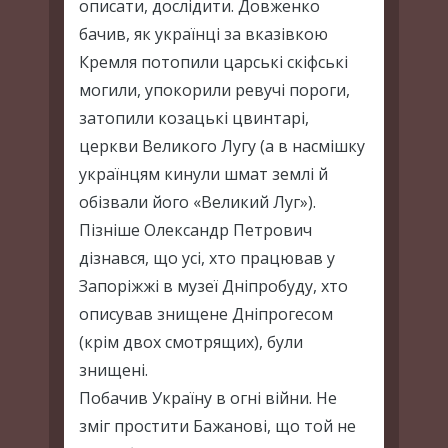
описати, дослідити. Довженко
бачив, як українці за вказівкою
Кремля потопили царські скіфські
могили, упокорили ревучі пороги,
затопили козацькі цвинтарі,
церкви Великого Лугу (а в насмішку
українцям кинули шмат землі й
обізвали його «Великий Луг»).
Пізніше Олександр Петрович
дізнався, що усі, хто працював у
Запоріжжі в музеї Дніпробуду, хто
описував знищене Дніпрогесом
(крім двох смотрящих), були
знищені.
Побачив Україну в огні війни. Не
зміг простити Бажанові, що той не