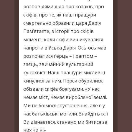
розповідями діда про козаків, про
скіфів, про те, як наші пращури
смертельно образили царя Дарія.
Пам’ятаєте, з історії про скіфів
момент, коли скіфи вишикувалися
напроти війська Дарія. Ось-ось мав
розпочатися ґерць – і раптом –
заєць, звичайний вульгарний
куцохвіст! Наші пращури-мисливці
кинулися за ним. Перси обурилися,
обізвали скіфів боягузами. «У нас
немає міст, немає виробленої землі.
Ми не боїмося спустошення, але є у
нас батьківські могили. Знайдіть їх, і
Ви дізнаєтеся, станемо ми битися за
них чи ні»