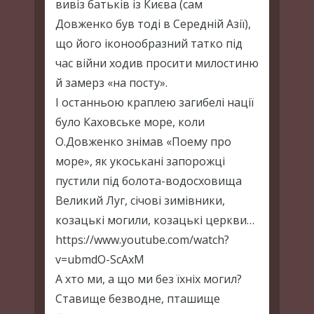
вивіз батьків із Києва (сам
Довженко був тоді в Середній Азії),
що його іконообразний татко під
час війни ходив просити милостиню
й замерз «на посту».
І останньою краплею загибелі нації
було Каховське море, коли
О.Довженко знімав «Поему про
море», як укоськані запорожці
пустили під болота-водосховища
Великий Луг, січові зимівники,
козацькі могили, козацькі церкви…
https://www.youtube.com/watch?
v=ubmdO-ScAxM
А хто ми, а що ми без їхніх могил?
Ставище безводне, пташище