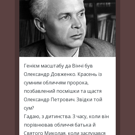
Генієм масштабу да Вінчі був
Олександр Довженко. Красень із
сумним обличчям пророка,
позбавлений посмішки та щастя
Олександр Петрович. Звідки той
сум?
Гадаю, з дитинства. З часу, коли він
порівнював обличчя батька й
Святого Миколая, коли заслухався