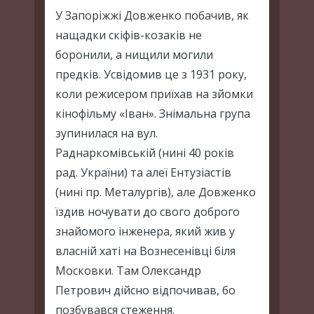
У Запоріжжі Довженко побачив, як
нащадки скіфів-козаків не
боронили, а нищили могили
предків. Усвідомив це з 1931 року,
коли режисером приїхав на зйомки
кінофільму «Іван». Знімальна група
зупинилася на вул.
Раднаркомівській (нині 40 років
рад. України) та алеї Ентузіастів
(нині пр. Металургів), але Довженко
їздив ночувати до свого доброго
знайомого інженера, який жив у
власній хаті на Вознесенівці біля
Московки. Там Олександр
Петрович дійсно відпочивав, бо
позбувався стеження.