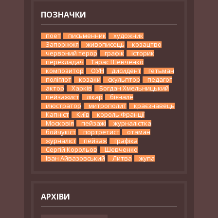
ПОЗНАЧКИ
поет
письменник
художник
Запоріжжя
живописець
козацтво
червоний терор
графік
історик
перекладач
Тарас Шевченко
композитор
ОУН
дисидент
гетьман
поліглот
козаки
скульптор
педагог
актор
Харків
Богдан Хмельницький
пейзажист
лікар
бієнале
ілюстратор
митрополит
краєзнавець
Капніст
Київ
король Франції
Московія
пейзажі
журналістка
бойчукіст
портретист
отаман
журналіст
пейзаж
графіка
Сергій Корольов
Шевченко
Іван Айвазовський
Литва
жупа
АРХІВИ