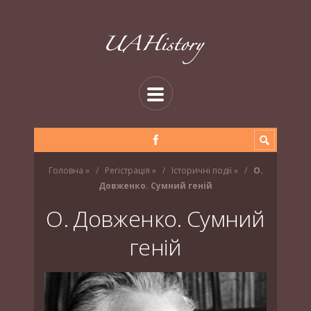
Головна
»
Регістрація
»
Історичні події
»
О.
Довженко. Сумний геній
О. Довженко. Сумний
геній