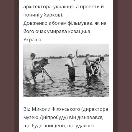
архітектора-українця, а проекти й
понині у Харкові.
Довженко з болем фільмував, як на
його очах умирала козацька
Україна.
Від Миколи Філянського (директора
музею Дніпробуду) він дізнавався,
що буде знищено, що удалося