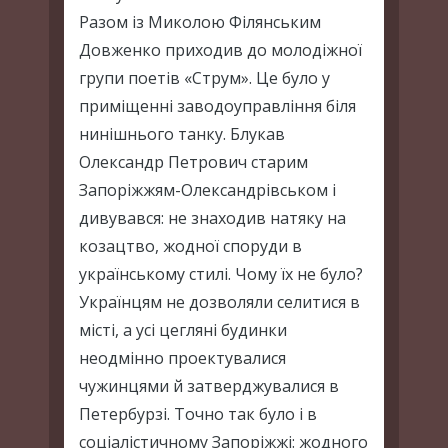
Разом із Миколою Філянським
Довженко приходив до молодіжної
групи поетів «Струм». Це було у
приміщенні заводоуправління біля
нинішнього танку. Блукав
Олександр Петрович старим
Запоріжжям-Олександрівськом і
дивувався: не знаходив натяку на
козацтво, жодної споруди в
українському стилі. Чому їх не було?
Українцям не дозволяли селитися в
місті, а усі цегляні будинки
неодмінно проектувалися
чужинцями й затверджувалися в
Петербурзі. Точно так було і в
соціалістичному Запоріжжі: жодного