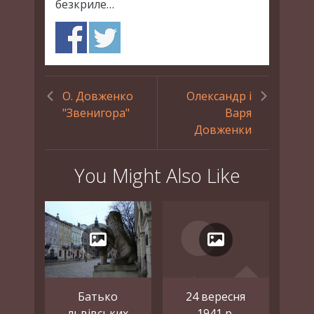
безкриле…
О. Довженко
Олександр і
"Звенигора"
Варя
Довженки
You Might Also Like
Батько
24 вересня
львівських
1941 р.