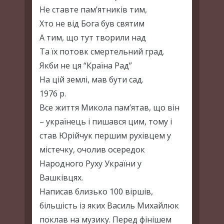
Не ставте пам’ятників тим,
Хто не від Бога був святим
А тим, що тут творили над
Та їх потовк смертельний град.
Якби не ця “Країна Рад”
На цій землі, мав бути сад.
1976 р.
Все життя Микола пам’ятав, що він
– українець і пишався цим, тому і
став Юрійчук першим рухівцем у
містечку, очолив осередок
Народного Руху України у
Вашківцях.
Написав близько 100 віршів,
більшість із яких Василь Михайлюк
поклав на музику. Перед фінішем