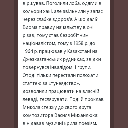
віршував. Поголили лоба, одягли в
кольори хакі, але звільнили у запас
через слабке здоров’я. А що далі?
Вдома правду начальству в очі
різав, тому став безробітним
націоналістом, тому з 1958 р. до
1964 p. працював у Казахстані на
Джезказганських рудниках, звідки
повернувся інвалідом ІІ групи.
Отоді тільки перестали полохати
статтею за «тунеядство»,
дозволили працювати на власній
леваді, теслярувати. Тоді й проклав
Микола стежку до свого друга
композитора Василя Михайлюка:
він давав музичні крила поезіям.