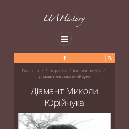
Головна
»
Регістрація
»
Історичні події
»
Діамант Миколи Юрійчука
Діамант Миколи
Юрійчука