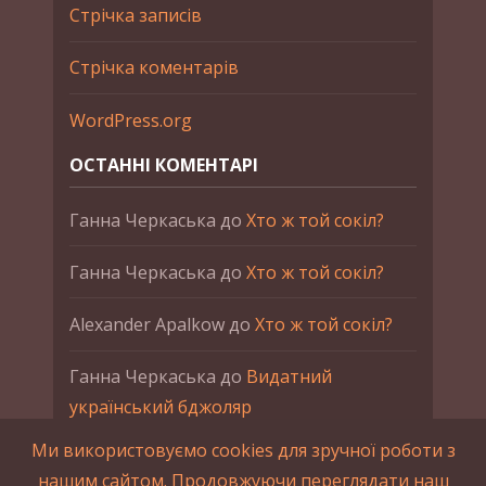
Стрічка записів
Стрічка коментарів
WordPress.org
ОСТАННІ КОМЕНТАРІ
Ганна Черкаська
до
Хто ж той сокіл?
Ганна Черкаська
до
Хто ж той сокіл?
Alexander Apalkow
до
Хто ж той сокіл?
Ганна Черкаська
до
Видатний
український бджоляр
Ми використовуємо cookies для зручної роботи з
Ганна Черкаська
до
Петро Франко
нашим сайтом. Продовжуючи переглядати наш