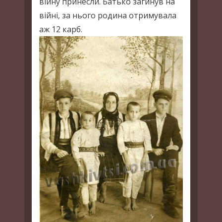
війну принесли. Батько загинув на
війні, за нього родина отримувала
аж 12 карб.