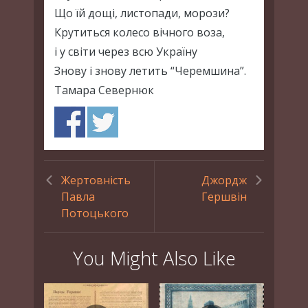
Що їй дощі, листопади, морози?
Крутиться колесо вічного воза,
і у світи через всю Україну
Знову і знову летить “Черемшина”.
Тамара Севернюк
Жертовність
Джордж
Павла
Гершвін
Потоцького
You Might Also Like