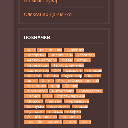
Прімож Трубар
Олександр Данченко
ПОЗНАЧКИ
поет
письменник
художник
Запоріжжя
живописець
козацтво
червоний терор
графік
історик
перекладач
Тарас Шевченко
композитор
ОУН
дисидент
гетьман
поліглот
козаки
скульптор
педагог
актор
Харків
Богдан Хмельницький
пейзажист
лікар
бієнале
ілюстратор
митрополит
краєзнавець
Капніст
Київ
король Франції
Московія
пейзажі
журналістка
бойчукіст
портретист
отаман
журналіст
пейзаж
графіка
Сергій Корольов
Шевченко
Іван Айвазовський
Литва
жупа