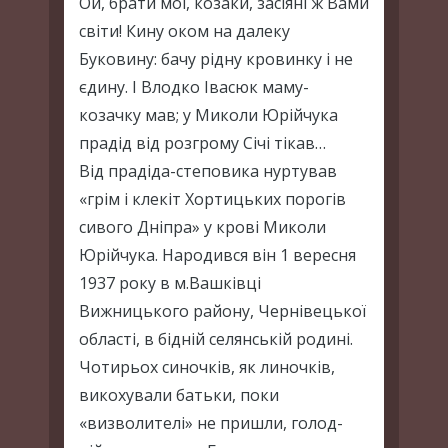
Ой, брати мої, козаки, засіяні ж Вами
світи! Кину оком на далеку
Буковину: бачу рідну кровинку і не
єдину. І Влодко Івасюк маму-
козачку мав; у Миколи Юрійчука
прадід від розгрому Січі тікав…
Від прадіда-степовика нуртував
«грім і клекіт Хортицьких порогів
сивого Дніпра» у крові Миколи
Юрійчука. Народився він 1 вересня
1937 року в м.Вашківці
Вижницького району, Чернівецької
області, в бідній селянській родині.
Чотирьох синочків, як линочків,
викохували батьки, поки
«визволителі» не пришли, голод-