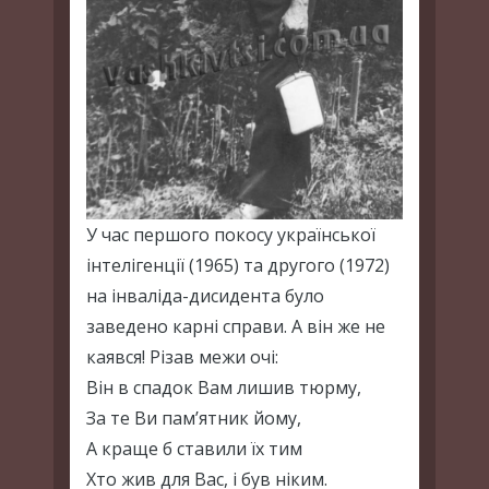
У час першого покосу української
інтелігенції (1965) та другого (1972)
на інваліда-дисидента було
заведено карні справи. А він же не
каявся! Різав межи очі:
Він в спадок Вам лишив тюрму,
За те Ви пам’ятник йому,
А краще б ставили їх тим
Хто жив для Вас, і був ніким.