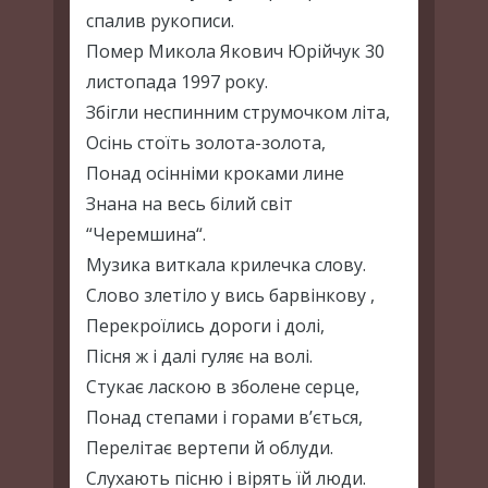
спалив рукописи.
Помер Микола Якович Юрійчук 30
листопада 1997 року.
Збігли неспинним струмочком літа,
Осінь стоїть золота-золота,
Понад осінніми кроками лине
Знана на весь білий світ
“Черемшина“.
Музика виткала крилечка слову.
Слово злетіло у вись барвінкову ,
Перекроїлись дороги і долі,
Пісня ж і далі гуляє на волі.
Стукає ласкою в зболене серце,
Понад степами і горами в’ється,
Перелітає вертепи й облуди.
Слухають пісню і вірять їй люди.