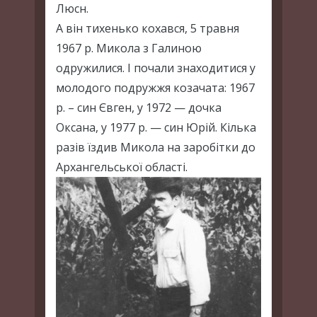
Люсн.
А він тихенько кохався, 5 травня
1967 р. Микола з Галиною
одружилися. І почали знаходитися у
молодого подружжя козачата: 1967
р. – син Євген, у 1972 — дочка
Оксана, у 1977 р. — син Юрій. Кілька
разів їздив Микола на заробітки до
Архангельської області.