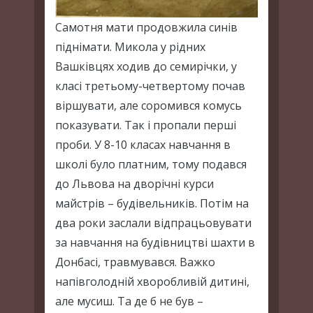
Самотня мати продовжила синів
піднімати. Микола у рідних
Вашківцях ходив до семирічки, у
класі третьому-четвертому почав
віршувати, але соромився комусь
показувати. Так і пропали перші
проби. У 8-10 класах навчання в
школі було платним, тому подався
до Львова на дворічні курси
майстрів – будівельників. Потім на
два роки заслали відпрацьовувати
за навчання на будівництві шахти в
Донбасі, травмувався. Важко
напівголодній хворобливій дитині,
але мусиш. Та де б не був –