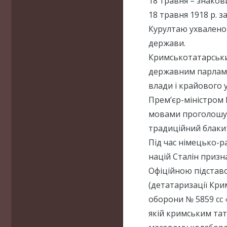
18 травня – знакови
18 травня 1918 р. з
Курултаю ухвалено 
держави.
Кримськотатарськи
державним парламен
влади і крайового 
Прем’єр-міністром
мовами проголошув
традиційний блаки
Під час німецько-р
націй Сталін призн
Офіційною підстав
(детатаризації Кри
оборони № 5859 сс 
якій кримським тат