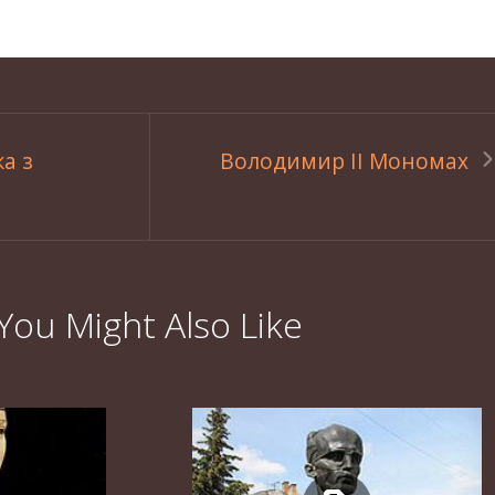
а з
Володимир ІІ Мономах
You Might Also Like