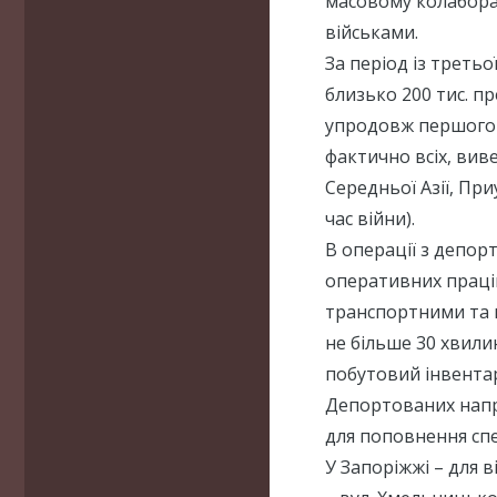
масовому колаборац
військами.
За період із третьо
близько 200 тис. п
упродовж першого п
фактично всіх, вив
Середньої Азії, Пр
час війни).
В операції з депорта
оперативних праці
транспортними та 
не більше 30 хвилин
побутовий інвента
Депортованих напр
для поповнення сп
У Запоріжжі – для в