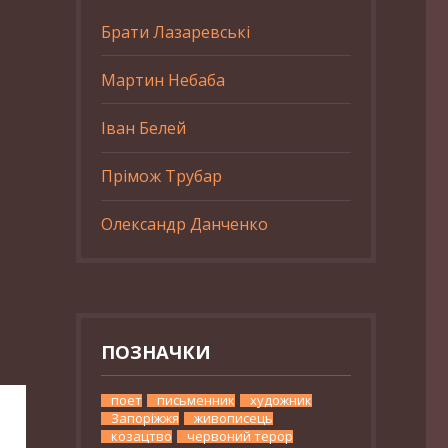
Брати Лазаревські
Мартин Небаба
Іван Белей
Прімож Трубар
Олександр Данченко
ПОЗНАЧКИ
поет
письменник
художник
Запоріжжя
живописець
козацтво
червоний терор