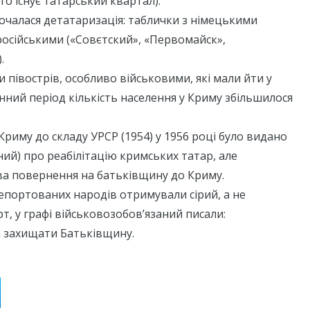
го існує татарський квартал).
очалася детатаризація: таблички з німецькими
осійськими («Совєтский», «Первомайск»,
.
и півострів, особливо військовими, які мали йти у
єнний період кількість населення у Криму збільшилося
Криму до складу УРСР (1954) у 1956 році було видано
ний) про реабілітацію кримських татар, але
ва повернення на батьківщину до Криму.
епортованих народів отримували сірий, а не
т, у графі військовозобов’язаний писали:
 захищати Батьківщину.