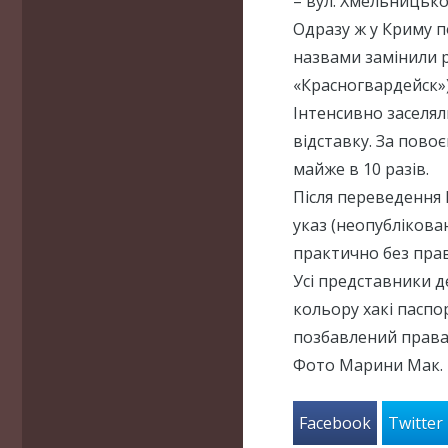
– вул. Хмельницько
Одразу ж у Криму п
назвами замінили р
«Красногвардейск»)
Інтенсивно заселял
відставку. За пово
майже в 10 разів.
Після переведення 
указ (неопублікова
практично без пра
Усі представники д
кольору хакі паспор
позбавлений права
Фото Марини Мак.
Facebook
Twitter