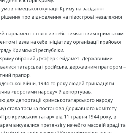
й день в історії Криму.
а умов німецької окупації Криму на засіданні
рішення про відновлення на півострові незалежної
й парламент оголосив себе тимчасовим кримським
том і взяв на себе ініціативу організації крайової
уряду Кримської республіки.
 Криму обраний Джафер Сейдамет. Державними
алися татарська і російська, державним прапором –
тний прапор.
адянської війни, 1944-го року людей тринадцяти
ачив «ворогами народу» й депортував.
ою для депортації кримськотатарського народу
му) стала таємна постанова Державного комітету
«Про кримських татар» від 11 травня 1944 року, в
арам висувалися претензії у начебто масовій зраді та