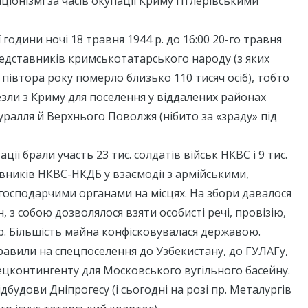
іонізмі за часів окупації Криму гітлерівськими
ї години ночі 18 травня 1944 р. до 16:00 20-го травня
редставників кримськотатарського народу (з яких
івтора року померло близько 110 тисяч осіб), тобто
езли з Криму для поселення у віддалених районах
иуралля й Верхнього Поволжя (нібито за «зраду» під
ції брали участь 23 тис. солдатів військ НКВС і 9 тис.
вників НКВС-НКДБ у взаємодії з армійськими,
господарчими органами на місцях. На збори давалося
, з собою дозволялося взяти особисті речі, провізію,
р. Більшість майна конфісковувалася державою.
авили на спецпоселення до Узбекистану, до ГУЛАГу,
ецконтингенту для Московського вугільного басейну.
ідбудови Дніпрогесу (і сьогодні на розі пр. Металургів