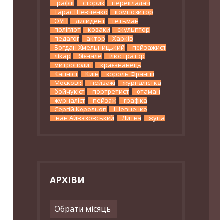
графік
історик
перекладач
Тарас Шевченко
композитор
ОУН
дисидент
гетьман
поліглот
козаки
скульптор
педагог
актор
Харків
Богдан Хмельницький
пейзажист
лікар
бієнале
ілюстратор
митрополит
краєзнавець
Капніст
Київ
король Франції
Московія
пейзажі
журналістка
бойчукіст
портретист
отаман
журналіст
пейзаж
графіка
Сергій Корольов
Шевченко
Іван Айвазовський
Литва
жупа
АРХІВИ
Архіви