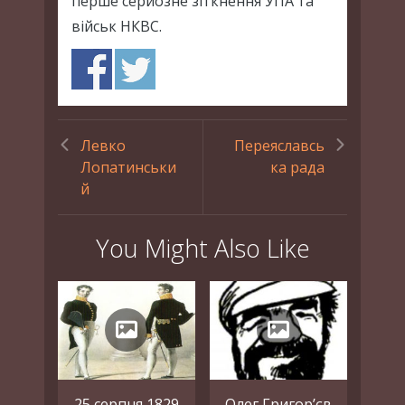
перше серйозне зіткнення УПА та
військ НКВС.
Левко
Переяславсь
Лопатинськи
ка рада
й
You Might Also Like
25 серпня 1829
Олег Григор’єв