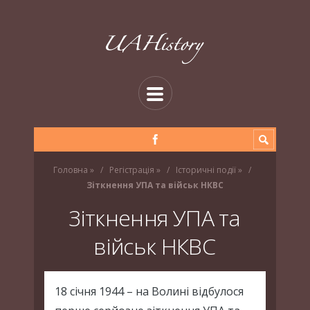
Головна
»
Регістрація
»
Історичні події
»
Зіткнення УПА та військ НКВС
Зіткнення УПА та
військ НКВС
18 січня 1944 – на Волині відбулося