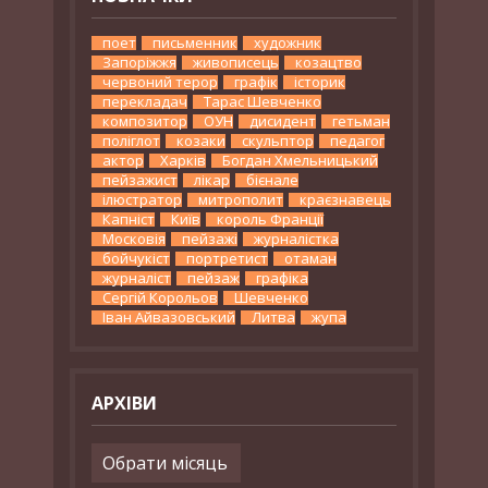
поет
письменник
художник
Запоріжжя
живописець
козацтво
червоний терор
графік
історик
перекладач
Тарас Шевченко
композитор
ОУН
дисидент
гетьман
поліглот
козаки
скульптор
педагог
актор
Харків
Богдан Хмельницький
пейзажист
лікар
бієнале
ілюстратор
митрополит
краєзнавець
Капніст
Київ
король Франції
Московія
пейзажі
журналістка
бойчукіст
портретист
отаман
журналіст
пейзаж
графіка
Сергій Корольов
Шевченко
Іван Айвазовський
Литва
жупа
АРХІВИ
Архіви