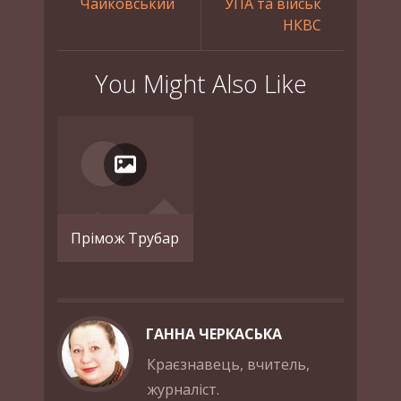
Чайковський
УПА та військ
НКВС
You Might Also Like
Прімож Трубар
ГАННА ЧЕРКАСЬКА
Краєзнавець, вчитель,
журналіст.