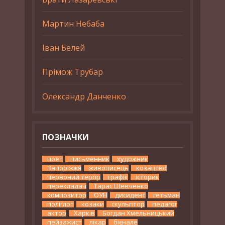
Мартин Небаба
Іван Белей
Прімож Трубар
Олександр Данченко
ПОЗНАЧКИ
поет
письменник
художник
Запоріжжя
живописець
козацтво
червоний терор
графік
історик
перекладач
Тарас Шевченко
композитор
ОУН
дисидент
гетьман
поліглот
козаки
скульптор
педагог
актор
Харків
Богдан Хмельницький
пейзажист
лікар
бієнале