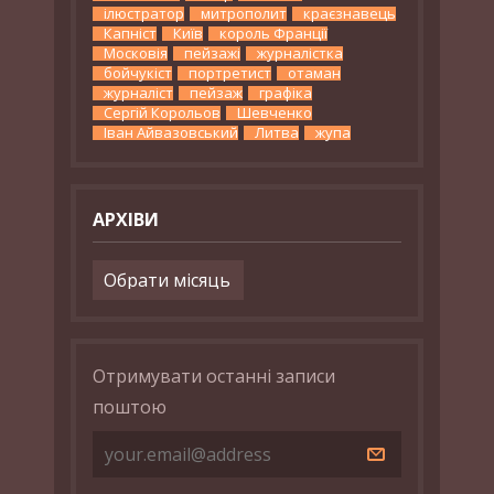
ілюстратор
митрополит
краєзнавець
Капніст
Київ
король Франції
Московія
пейзажі
журналістка
бойчукіст
портретист
отаман
журналіст
пейзаж
графіка
Сергій Корольов
Шевченко
Іван Айвазовський
Литва
жупа
АРХІВИ
Архіви
Отримувати останні записи
поштою