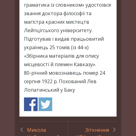
граматика із словником» удостоївся
звання доктора філософії та
магістра красних мистецтв
Лейпцігського університету.
Підготував і видав працьовитий
українець 25 томів (із 44-х)
«Збірника матеріалів для опису
місцевості й племен Кавказу».
80-річний мовознавець помер 24
серпня 1922 р. Похований Лев
Лопатинський у Баку
Микола
Зіткнення