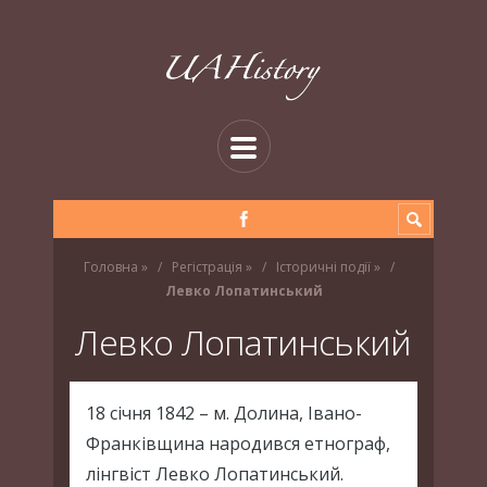
Головна
»
Регістрація
»
Історичні події
»
Левко Лопатинський
Левко Лопатинський
18 січня 1842 – м. Долина, Івано-
Франківщина народився етнограф,
лінгвіст Левко Лопатинський.