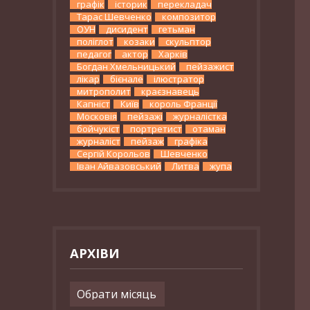
графік
історик
перекладач
Тарас Шевченко
композитор
ОУН
дисидент
гетьман
поліглот
козаки
скульптор
педагог
актор
Харків
Богдан Хмельницький
пейзажист
лікар
бієнале
ілюстратор
митрополит
краєзнавець
Капніст
Київ
король Франції
Московія
пейзажі
журналістка
бойчукіст
портретист
отаман
журналіст
пейзаж
графіка
Сергій Корольов
Шевченко
Іван Айвазовський
Литва
жупа
АРХІВИ
Архіви