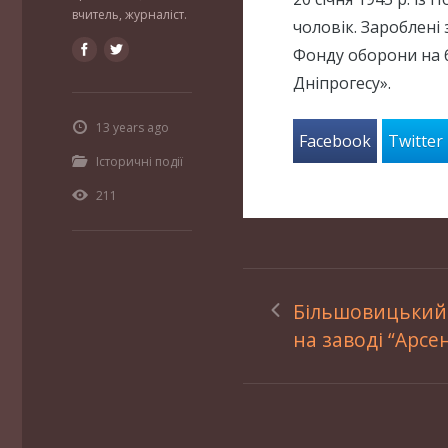
вчитель, журналіст.
чоловік. Зароблені
Фонду оборони на 
Дніпрогесу».
13 years ago
Facebook
Twitter
Історичні події
211
Більшовицький
на заводі “Арсе