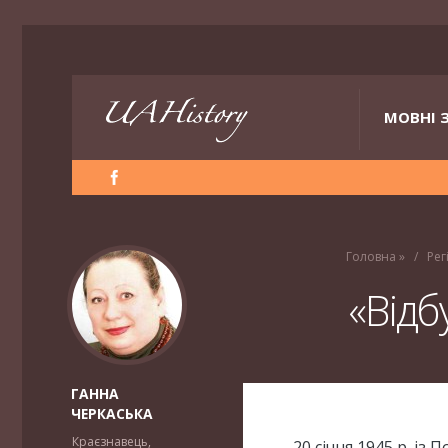
МОВНІ 
Головна
»
Рег
«Відб
ГАННА
ЧЕРКАСЬКА
Краєзнавець,
20 січня 1945 р. із