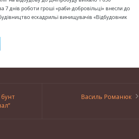
 за 7 днів роботи гроші «раби-добровільці» внесли до
будівництво ескадрильї винищувачів «Відбудовник
 бунт
Василь Романюк
нал”