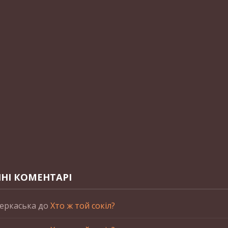
НІ КОМЕНТАРІ
еркаська
до
Хто ж той сокіл?