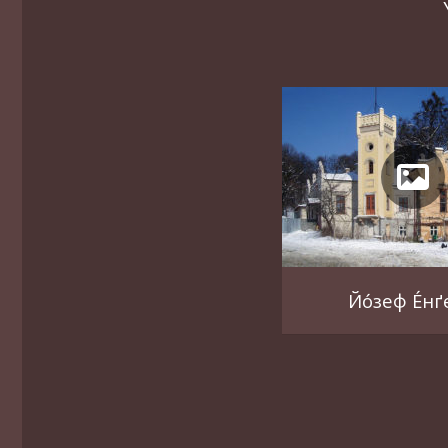
Йо́зеф Е́н