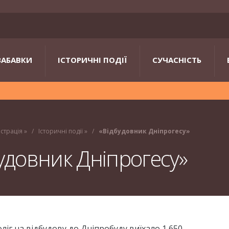
ЗАБАВКИ
ІСТОРИЧНІ ПОДІЇ
СУЧАСНІСТЬ
істрація
»
Історичні події
»
«Відбудовник Дніпрогесу»
удовник Дніпрогесу»
 Поліг на відбудову до Дніпробуду виїхало 1 650