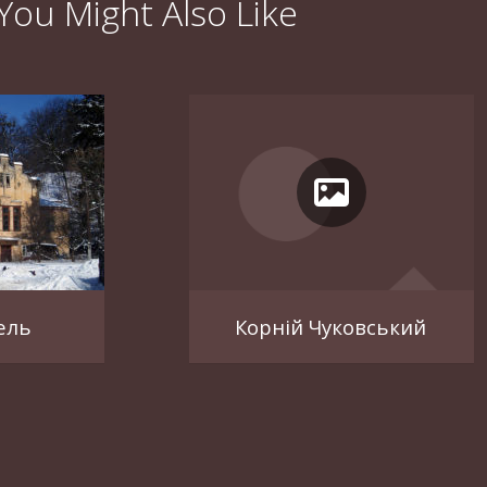
You Might Also Like
ґель
Корній Чуковський