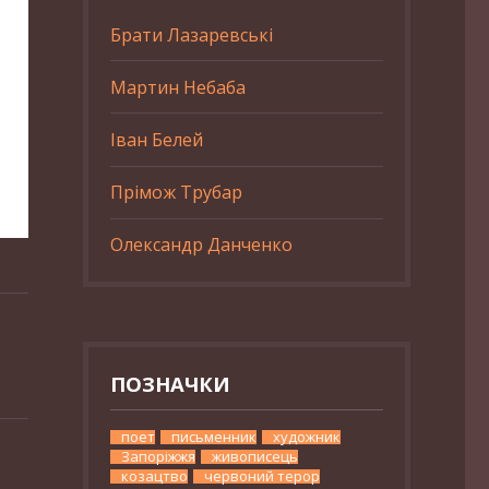
Брати Лазаревські
Мартин Небаба
Іван Белей
Прімож Трубар
Олександр Данченко
ПОЗНАЧКИ
поет
письменник
художник
Запоріжжя
живописець
козацтво
червоний терор