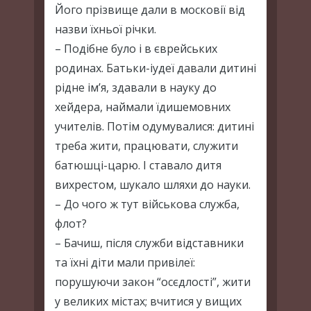
Його прізвище дали в московії від
назви їхньої річки.
– Подібне було і в єврейських
родинах. Батьки-іудеї давали дитині
рідне ім’я, здавали в науку до
хейдера, наймали їдишемовних
учителів. Потім одумувалися: дитині
треба жити, працювати, служити
батюшці-царю. І ставало дитя
вихрестом, шукало шляхи до науки.
– До чого ж тут військова служба,
флот?
– Бачиш, після служби відставники
та їхні діти мали привілеї:
порушуючи закон “осєдлості”, жити
у великих містах; вчитися у вищих