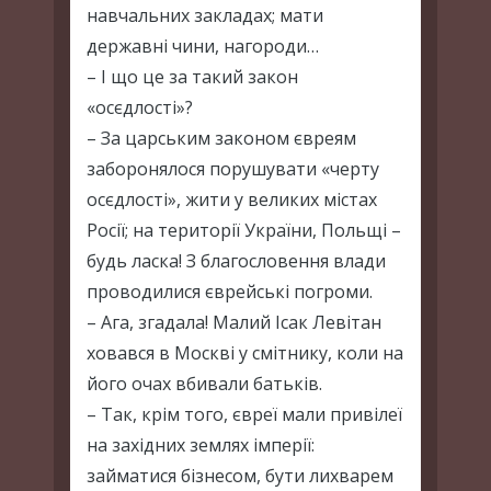
навчальних закладах; мати
державні чини, нагороди…
– І що це за такий закон
«осєдлості»?
– За царським законом євреям
заборонялося порушувати «черту
осєдлості», жити у великих містах
Росії; на території України, Польщі –
будь ласка! З благословення влади
проводилися єврейські погроми.
– Ага, згадала! Малий Ісак Левітан
ховався в Москві у смітнику, коли на
його очах вбивали батьків.
– Так, крім того, євреї мали привілеї
на західних землях імперії:
займатися бізнесом, бути лихварем