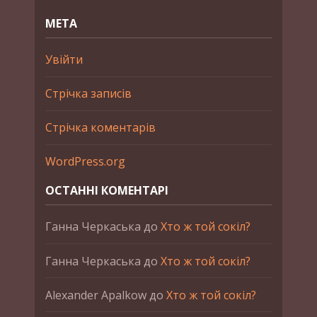
МЕТА
Увійти
Стрічка записів
Стрічка коментарів
WordPress.org
ОСТАННІ КОМЕНТАРІ
Ганна Черкаська
до
Хто ж той сокіл?
Ганна Черкаська
до
Хто ж той сокіл?
Alexander Apalkow
до
Хто ж той сокіл?