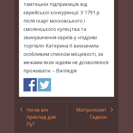
тамтешніх підприємців від
єврейської конкуренції. У 1791 р.
після скарг московського і
смоленського купецтва та
звинувачення євреїв у «підриві
торгівлі» Катерина II визначила
особливим списком місцевості, за
межами яких юдеям не дозволялося
проживати. – Вікіпедія
Чи не він
Митрополит
приклад для
Гедеон
Пу?