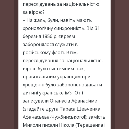
переслідувань за національністю,
за вірою?
– На жаль, були, навіть мають
хронологічну синхронність. Від 31
березня 1856 р. євреям
заборонялося служити в
російському флоті. Втім,
переслідування за національністю,
вірою було системним: так,
православним українцям при
хрещенні було заборонено давати
дитині українське ім’я. От і
записували Опанасів Афанасіями
(згадайте друга Тараса Шевченка
Афанасьєва-Чужбинського!); замість
Миколи писали Нікола (Терещенка і