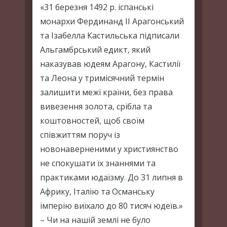
«31 березня 1492 р. іспанські
монархи Фердинанд II Арагонський
та Ізабелла Кастильська підписали
Альгамбрський едикт, який
наказував юдеям Арагону, Кастилії
та Леона у тримісячний термін
залишити межі країни, без права
вивезення золота, срібла та
коштовностей, щоб своїм
співжиттям поруч із
новонаверненими у християнство
не спокушати їх знаннями та
практиками юдаїзму. До 31 липня в
Африку, Італію та Османську
імперію виїхало до 80 тисяч юдеїв.»
– Чи на нашій землі не було