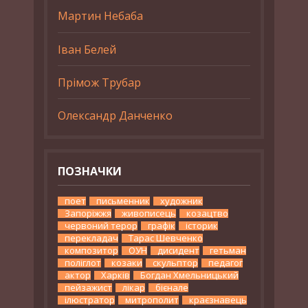
Мартин Небаба
Іван Белей
Прімож Трубар
Олександр Данченко
ПОЗНАЧКИ
поет
письменник
художник
Запоріжжя
живописець
козацтво
червоний терор
графік
історик
перекладач
Тарас Шевченко
композитор
ОУН
дисидент
гетьман
поліглот
козаки
скульптор
педагог
актор
Харків
Богдан Хмельницький
пейзажист
лікар
бієнале
ілюстратор
митрополит
краєзнавець