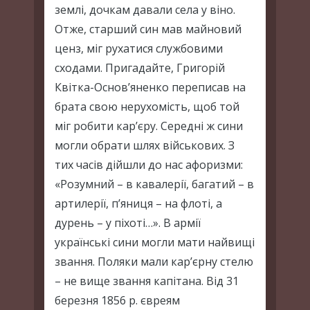
землі, дочкам давали села у віно.
Отже, старший син мав майновий
ценз, міг рухатися службовими
сходами. Пригадайте, Григорій
Квітка-Основ’яненко переписав на
брата свою нерухомість, щоб той
міг робити кар’єру. Середні ж сини
могли обрати шлях військових. З
тих часів дійшли до нас афоризми:
«Розумний – в кавалерії, багатий – в
артилерії, п’яниця – на флоті, а
дурень – у піхоті…». В армії
українські сини могли мати найвищі
звання. Поляки мали кар’єрну стелю
– не вище звання капітана. Від 31
березня 1856 р. євреям