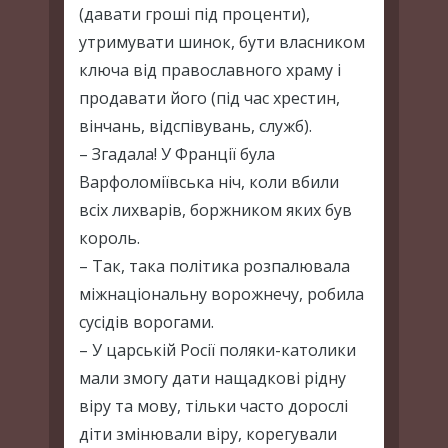
(давати гроші під проценти),
утримувати шинок, бути власником
ключа від православного храму і
продавати його (під час хрестин,
вінчань, відспівувань, служб).
– Згадала! У Франції була
Варфоломіївська ніч, коли вбили
всіх лихварів, боржником яких був
король.
– Так, така політика розпалювала
міжнаціональну ворожнечу, робила
сусідів ворогами.
– У царській Росії поляки-католики
мали змогу дати нащадкові рідну
віру та мову, тільки часто дорослі
діти змінювали віру, корегували