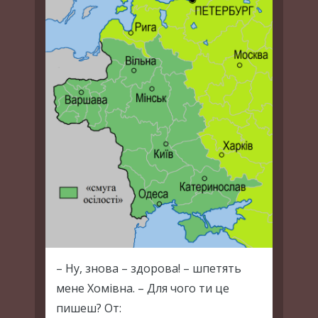
– Ну, знова – здорова! – шпетять
мене Хомівна. – Для чого ти це
пишеш? От: