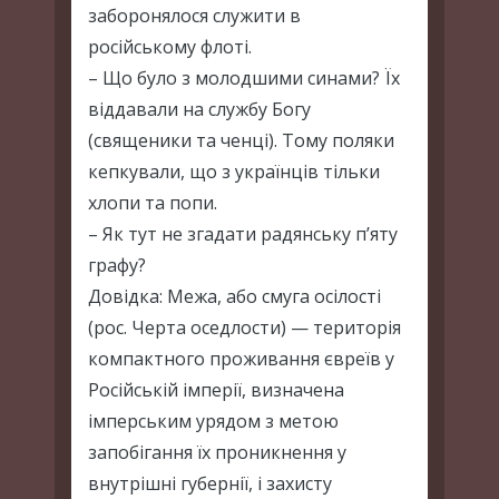
заборонялося служити в
російському флоті.
– Що було з молодшими синами? Їх
віддавали на службу Богу
(священики та ченці). Тому поляки
кепкували, що з українців тільки
хлопи та попи.
– Як тут не згадати радянську п’яту
графу?
Довідка: Межа, або смуга осілості
(рос. Черта оседлости) — територія
компактного проживання євреїв у
Російській імперії, визначена
імперським урядом з метою
запобігання їх проникнення у
внутрішні губернії, і захисту