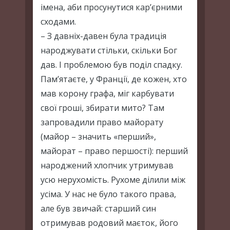
імена, аби просунутися кар’єрними
сходами.
– З давніх-давен була традиція
народжувати стільки, скільки Бог
дав. І проблемою був поділ спадку.
Пам’ятаєте, у Франції, де кожен, хто
мав корону графа, міг карбувати
свої гроші, збирати мито? Там
запровадили право майорату
(майор – значить «перший»,
майорат – право першості): перший
народжений хлопчик утримував
усю нерухомість. Рухоме ділили між
усіма. У нас не було такого права,
але був звичай: старший син
отримував родовий маєток, його