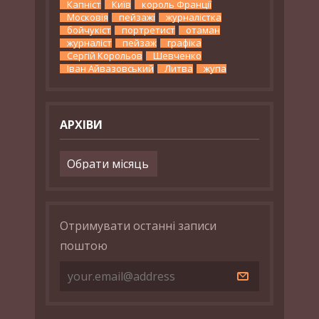
Капніст
Київ
король Франції
Московія
пейзажі
журналістка
бойчукіст
портретист
отаман
журналіст
пейзаж
графіка
Сергій Корольов
Шевченко
Іван Айвазовський
Литва
жупа
АРХІВИ
Архіви
Отримувати останні записи
поштою