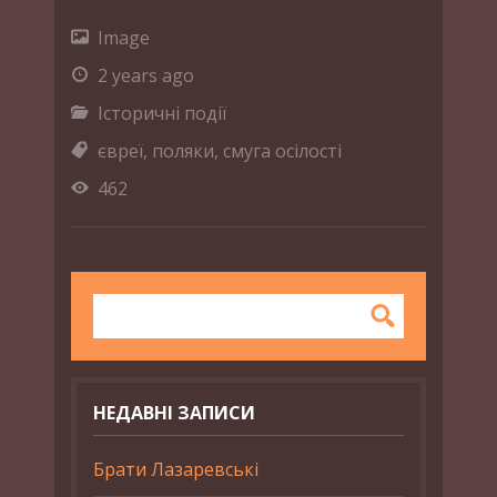
Image
2 years ago
Історичні події
євреї
,
поляки
,
смуга осілості
462
НЕДАВНІ ЗАПИСИ
Брати Лазаревські