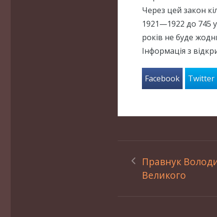
Через цей закон кі
1921—1922 до 745 у
років не буде жодни
Інформація з відкр
Facebook
Twitter
Правнук Волод
Великого