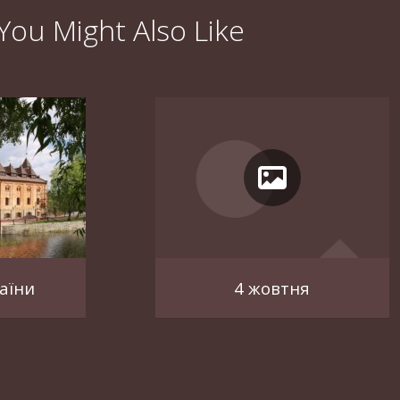
You Might Also Like
аїни
4 жовтня