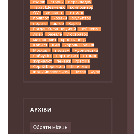
графік
історик
перекладач
Тарас Шевченко
композитор
ОУН
дисидент
гетьман
поліглот
козаки
скульптор
педагог
актор
Харків
Богдан Хмельницький
пейзажист
лікар
бієнале
ілюстратор
митрополит
краєзнавець
Капніст
Київ
король Франції
Московія
пейзажі
журналістка
бойчукіст
портретист
отаман
журналіст
пейзаж
графіка
Сергій Корольов
Шевченко
Іван Айвазовський
Литва
жупа
АРХІВИ
Архіви