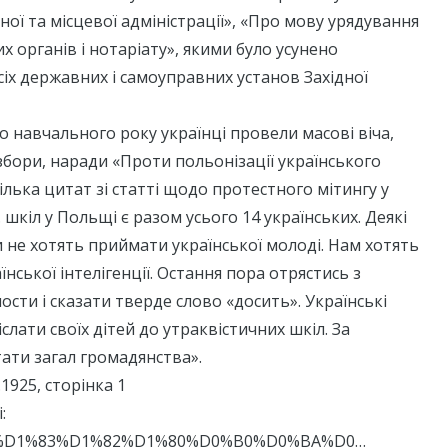
ої та місцевої адміністрації», «Про мову урядування
х органів і нотаріату», якими було усунено
усіх державних і самоуправних установ Західної
 навчального року українці провели масові віча,
збори, наради «Проти польонізації українського
ілька цитат зі статті щодо протестного мітингу у
. шкіл у Польщі є разом усього 14 українських. Деякі
и не хотять приймати української молоді. Нам хотять
їнської інтелігенції. Остання пора отрястись з
сти і сказати тверде слово «досить». Українські
слати своїх дітей до утраквістичних шкіл. За
ати загал громадянства».
.1925, сторінка 1
:
ua/…/%D1%83%D1%82%D1%80%D0%B0%D0%BA%D0…