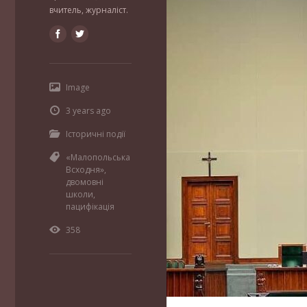
вчитель, журналіст.
Image
3 years ago
Історичні події
«Малопольська
Всходня»
,
двомовні
школи
,
пацифікація
358