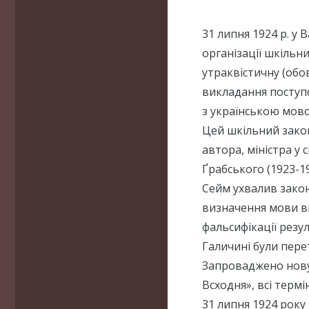
31 липня 1924 р. у
організації шкільн
утраквістичну (обо
викладання поступ
з українською мов
Цей шкільний закон 
автора, міністра у 
Ґрабського (1923-19
Сейм ухвалив закон
визначення мови в
фальсифікації резул
Галичині були пере
Запроваджено нову 
Всходня», всі термі
31 липня 1924 року