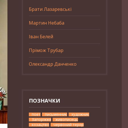
Брати Лазаревські
Мартин Небаба
Іван Белей
Прімож Трубар
Олександр Данченко
ПОЗНАЧКИ
поет
письменник
художник
Запоріжжя
живописець
козацтво
червоний терор