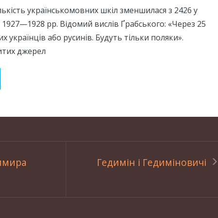
лькість українськомовних шкіл зменшилася з 2426 у
 1927—1928 рр. Відомий вислів Ґрабського: «Через 25
х українців або русинів. Будуть тільки поляки».
итих джерел
имира
Гедимін і Гедиміновичі