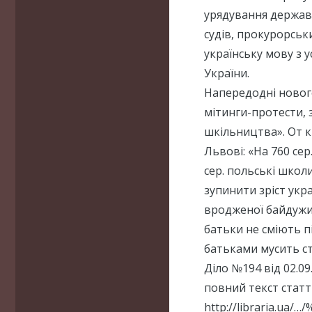
урядування державн
судів, прокурорськи
українську мову з 
України.
Напередодні нового
мітинги-протести, 
шкільництва». От к
Львові: «На 760 сер
сер. польські школ
зупинити зріст укра
вродженої байдужио
батьки не сміють пі
батьками мусить ст
Діло №194 від 02.09
повний текст статті
http://libraria.