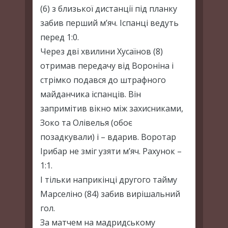
(6) з близької дистанції під планку
забив перший м’яч. Іспанці ведуть
перед 1:0.
Через дві хвилини Хусаїнов (8)
отримав передачу від Вороніна і
стрімко подався до штрафного
майданчика іспанців. Він
запримітив вікно між захисниками,
Зоко та Олівелья (обоє
позадкували) і – вдарив. Воротар
Ірибар не зміг узяти м’яч. Рахунок –
1:1.
І тільки наприкінці другого тайму
Марселіно (84) забив вирішальний
гол.
За матчем на мадридському