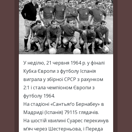
У неділю, 21 червня 1964 р. у фіналі
Кубка Європи з футболу Іспанія
виграла у збірної СРСР з рахунком
2:1 і стала чемпіоном Європи з
футболу 1964.
На стадіоні «Сантьяґо Бернабеу» в
Мадриді (Іспанія) 79115 глядачів.
На шостій хвилині Суарес перекинув
м’яч через Шестерньова, і Переда