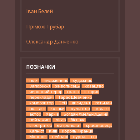
Іван Белей
Прімож Трубар
Олександр Данченко
ПОЗНАЧКИ
поет
письменник
художник
Запоріжжя
живописець
козацтво
червоний терор
графік
історик
перекладач
Тарас Шевченко
композитор
ОУН
дисидент
гетьман
поліглот
козаки
скульптор
педагог
актор
Харків
Богдан Хмельницький
пейзажист
лікар
бієнале
ілюстратор
митрополит
краєзнавець
Капніст
Київ
король Франції
Московія
пейзажі
журналістка