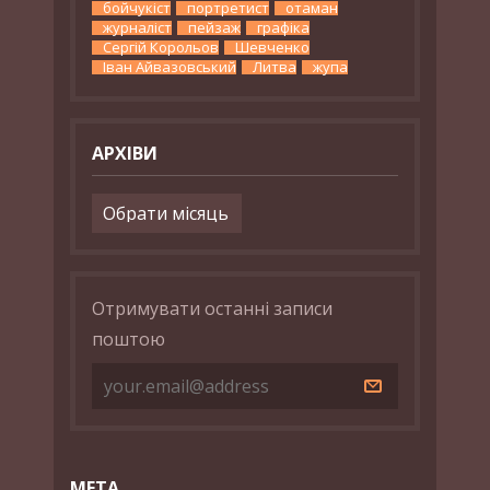
бойчукіст
портретист
отаман
журналіст
пейзаж
графіка
Сергій Корольов
Шевченко
Іван Айвазовський
Литва
жупа
АРХІВИ
Архіви
Отримувати останні записи
поштою
МЕТА