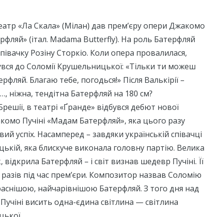
театр «Ла Скала» (Мілан) дав прем’єру опери Джакомо
рфляй» (італ. Madama Butterfly). На роль Батерфляй
півачку Розіну Сторкіо. Коли опера провалилася,
вся до Соломії Крушельницької: «Тільки ти можеш
фляй. Благаю тебе, погодься!» Після Валькірії –
, ніжна, тендітна Батерфляй на 180 см?
 Брешії, в театрі «Ґранде» відбувся дебют нової
комо Пучіні «Мадам Батерфляй», яка цього разу
й успіх. Насамперед – завдяки українській співачці
ькій, яка блискуче виконала головну партію. Велика
 відкрила Батерфляй – і світ визнав шедевр Пучіні. Її
7 разів під час прем’єри. Композитор назвав Соломію
аснішою, найчарівнішою Батерфляй. З того дня над
учіні висить одна-єдина світлина — світлина
цької.