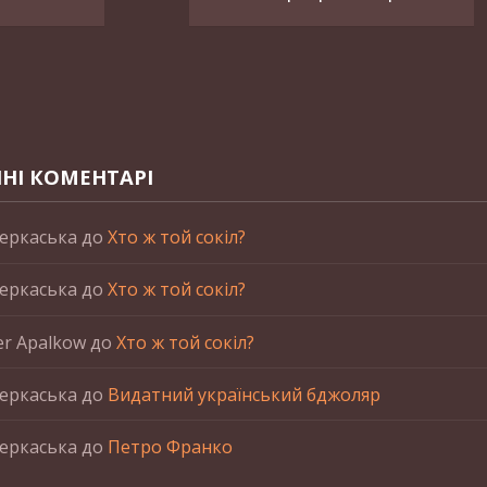
НІ КОМЕНТАРІ
еркаська
до
Хто ж той сокіл?
еркаська
до
Хто ж той сокіл?
er Apalkow
до
Хто ж той сокіл?
еркаська
до
Видатний український бджоляр
еркаська
до
Петро Франко