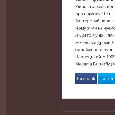
Рівно сто разів во
про відмову. Це не
Баттерфляй первісн
Чому ж ми не чуєм
Лібрето Луїджі Ілл
мотивами драми Да
однойменної журна
Чарнецький. У 1909
Madama Butterfly (
Facebook
Twitter