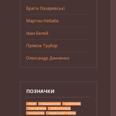
Брати Лазаревські
Мартин Небаба
Іван Белей
Прімож Трубар
Олександр Данченко
ПОЗНАЧКИ
поет
письменник
художник
Запоріжжя
живописець
козацтво
червоний терор