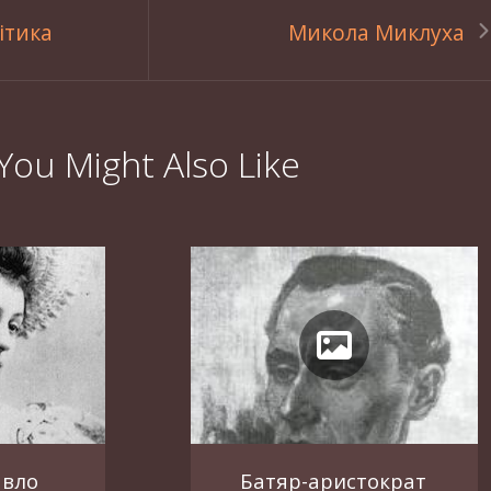
ітика
Микола Миклуха
You Might Also Like
авло
Батяр-аристократ