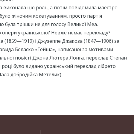
на виконала цю роль, а потім повідомила маестро
 було жіночим кокетуванням, просто партія
о була трішки не для голосу Великої Меа.
о опери українською? Невже немає перекладу?
іка (1859—1919) і Джузеппе Джакоза (1847—1906) за
вида Беласко «Гейша», написаної за мотивами
льної повісті Джона Лютера Лонга, переклав Степан
 році було видано український переклад лібрето
Мала добродійка Метелик).