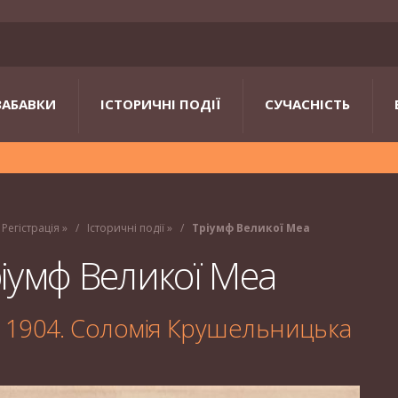
ЗАБАВКИ
ІСТОРИЧНІ ПОДІЇ
СУЧАСНІСТЬ
Регістрація
»
Історичні події
»
Тріумф Великої Меа
іумф Великої Меа
 1904. Соломія Крушельницька