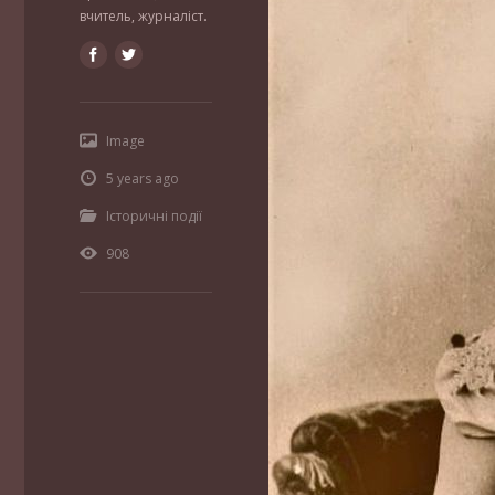
вчитель, журналіст.
Image
5 years ago
Історичні події
908