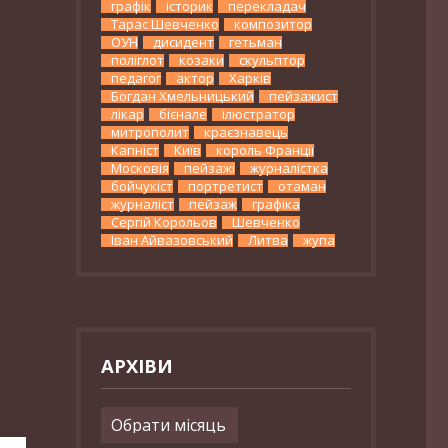
графік
історик
перекладач
Тарас Шевченко
композитор
ОУН
дисидент
гетьман
поліглот
козаки
скульптор
педагог
актор
Харків
Богдан Хмельницький
пейзажист
лікар
бієнале
ілюстратор
митрополит
краєзнавець
Капніст
Київ
король Франції
Московія
пейзажі
журналістка
бойчукіст
портретист
отаман
журналіст
пейзаж
графіка
Сергій Корольов
Шевченко
Іван Айвазовський
Литва
жупа
АРХІВИ
Архіви