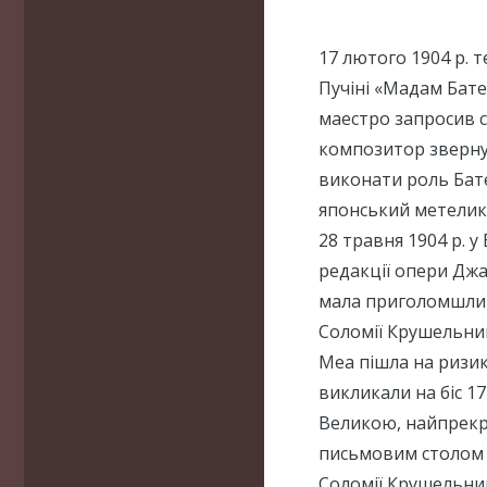
17 лютого 1904 р. 
Пучіні «Мадам Бате
маестро запросив с
композитор зверну
виконати роль Батер
японський метелик…
28 травня 1904 р. у
редакції опери Джа
мала приголомшливи
Соломії Крушельниц
Меа пішла на ризик,
викликали на біс 1
Великою, найпрекр
письмовим столом П
Соломії Крушельни