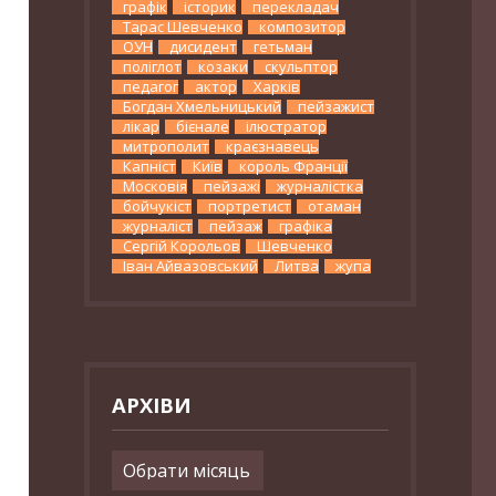
графік
історик
перекладач
Тарас Шевченко
композитор
ОУН
дисидент
гетьман
поліглот
козаки
скульптор
педагог
актор
Харків
Богдан Хмельницький
пейзажист
лікар
бієнале
ілюстратор
митрополит
краєзнавець
Капніст
Київ
король Франції
Московія
пейзажі
журналістка
бойчукіст
портретист
отаман
журналіст
пейзаж
графіка
Сергій Корольов
Шевченко
Іван Айвазовський
Литва
жупа
АРХІВИ
Архіви