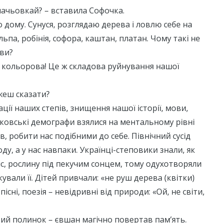
начьовкай? – вставила Софочка.
 дому. Сунуся, розглядаю дерева і ловлю себе на
льпа, робінія, софора, каштан, платан. Чому такі не
зви?
о, кольорова! Це ж складова руйнування нашої
жеш сказати?
ації наших степів, знищення нашої історії, мови,
сковські демографи взялися на ментальному рівні
, робити нас подібними до себе. Північний сусід
ду, а у нас навпаки. Українці-степовики знали, як
с, рослину під пекучим сонцем, тому одухотворяли
ували її. Дітей привчали: «не руш дерева (квітки)
пісні, поезія – невідривні від природи: «Ой, не світи,
вий полинок – євшан магічно повертав пам’ять.