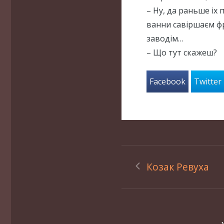
– Ну, да раньше іх 
ванни савіршаєм фр
заводім…
– Що тут скажеш?
Facebook
Twitter
Козак Ревуха