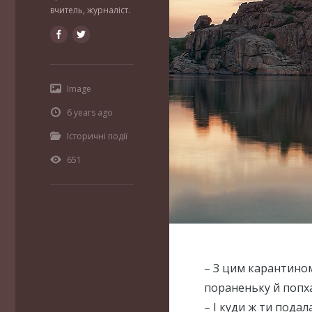
вчитель, журналіст.
Image
6 years ago
Історичні події
651
– З цим карантином 
пораненьку й попх
– І куди ж ти подал