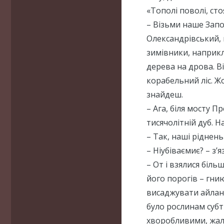
«Тополі поволі, ст
– Візьми наше Зап
Олександрівський, п
зимівники, наприкл
дерева на дрова. В
корабельний ліс. Ж
знайдеш.
– Ага, біля мосту 
тисячолітній дуб. Н
– Так, наші ріднен
– Ніубіваємиє? – з’
– От і взялися біл
його порогів – гнию
висаджувати айлант
було рослинам субт
хворобливими, жал