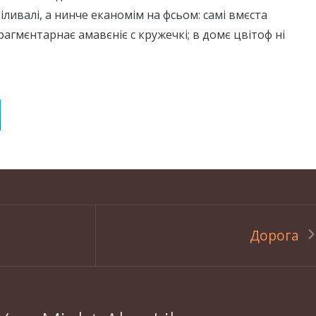
піливалі, а нинче еканомім на фсьом: самі вмєста
агмєнтарнає амавєніє с кружечкі; в домє цвітоф ні
Дорога