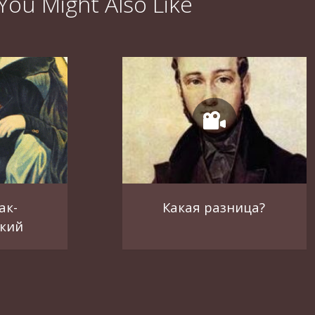
You Might Also Like
ак-
Какая разница?
кий