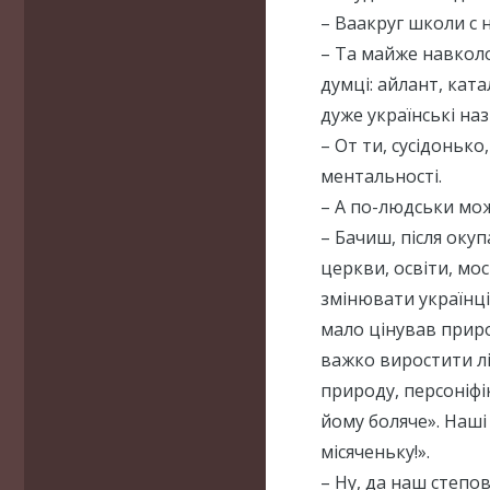
– Ваакруг школи с 
– Та майже навколо
думці: айлант, ката
дуже українські на
– От ти, сусідоньк
ментальності.
– А по-людськи мо
– Бачиш, після окуп
церкви, освіти, мо
змінювати українців
мало цінував приро
важко виростити лі
природу, персоніфік
йому боляче». Наші 
місяченьку!».
– Ну, да наш степо