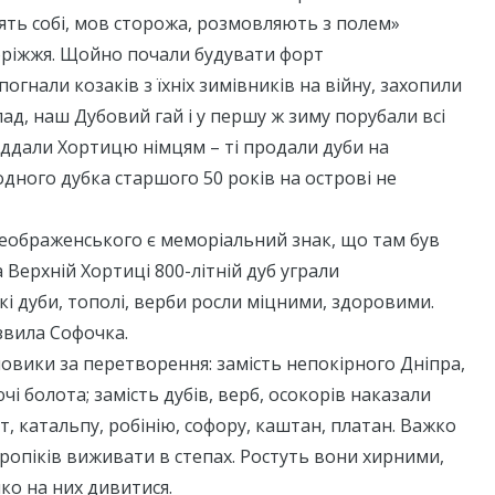
оять собі, мов сторожа, розмовляють з полем»
оріжжя. Щойно почали будувати форт
огнали козаків з їхніх зимівників на війну, захопили
ад, наш Дубовий гай і у першу ж зиму порубали всі
іддали Хортицю німцям – ті продали дуби на
одного дубка старшого 50 років на острові не
Преображенського є меморіальний знак, що там був
а Верхній Хортиці 800-літній дуб уграли
ькі дуби, тополі, верби росли міцними, здоровими.
язвила Софочка.
ьшовики за перетворення: замість непокірного Дніпра,
чі болота; замість дубів, верб, осокорів наказали
, катальпу, робінію, софору, каштан, платан. Важко
ропіків виживати в степах. Ростуть вони хирними,
ко на них дивитися.