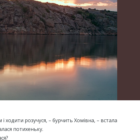
і ходити розучуся, – бурчить Хомівна, – встала
алася потихеньку.
ася?