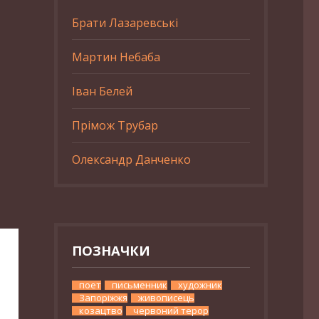
Брати Лазаревські
Мартин Небаба
Іван Белей
Прімож Трубар
Олександр Данченко
ПОЗНАЧКИ
поет
письменник
художник
Запоріжжя
живописець
козацтво
червоний терор