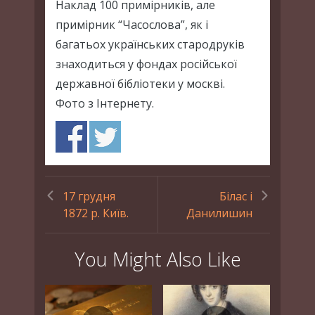
Наклад 100 примірників, але
примірник “Часослова”, як і
багатьох українських стародруків
знаходиться у фондах російської
державної бібліотеки у москві.
Фото з Інтернету.
17 грудня
Білас і
1872 р. Київ.
Данилишин
You Might Also Like