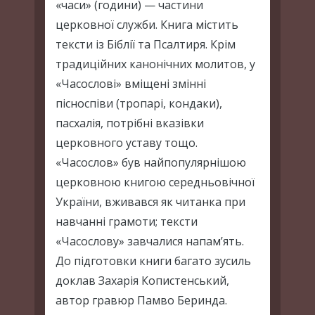
«часи» (години) — частини
церковної служби. Книга містить
тексти із Біблії та Псалтиря. Крім
традиційних канонічних молитов, у
«Часослові» вміщені змінні
пісноспіви (тропарі, кондаки),
пасхалія, потрібні вказівки
церковного уставу тощо.
«Часослов» був найпопулярнішою
церковною книгою середньовічної
України, вживався як читанка при
навчанні грамоти; тексти
«Часослову» завчалися напам’ять.
До підготовки книги багато зусиль
доклав Захарія Копистенський,
автор гравюр Памво Беринда.