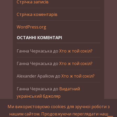
Стрічка записів
Стрічка коментарів
WordPress.org
ОСТАННІ КОМЕНТАРІ
Ганна Черкаська
до
Хто ж той сокіл?
Ганна Черкаська
до
Хто ж той сокіл?
Alexander Apalkow
до
Хто ж той сокіл?
Ганна Черкаська
до
Видатний
український бджоляр
Ми використовуємо cookies для зручної роботи з
Ганна Черкаська
до
Петро Франко
нашим сайтом. Продовжуючи переглядати наш