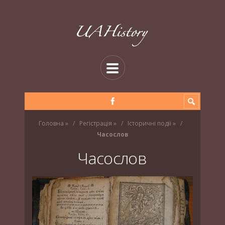
Головна
»
Регістрація
»
Історичні події
»
Часослов
Часослов