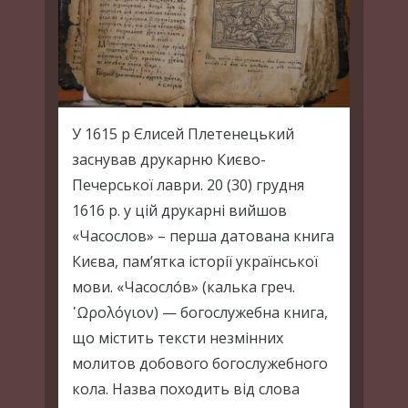
У 1615 р Єлисей Плетенецький
заснував друкарню Києво-
Печерської лаври. 20 (30) грудня
1616 р. у цій друкарні вийшов
«Часослов» – перша датована книга
Києва, пам’ятка історії української
мови. «Часосло́в» (калька греч.
῾Ωρολόγιον) — богослужебна книга,
що містить тексти незмінних
молитов добового богослужебного
кола. Назва походить від слова