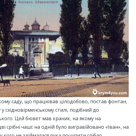
кому саду, що працював цілодобово, постав фонтан,
 у східновірменському стилі, подібний до
кого. Цей бювет мав краник, на якому на
і срібні чаші: на одній було вигравійовано «Іван», на
і у кого не здіймалася рука поцупити срібло.