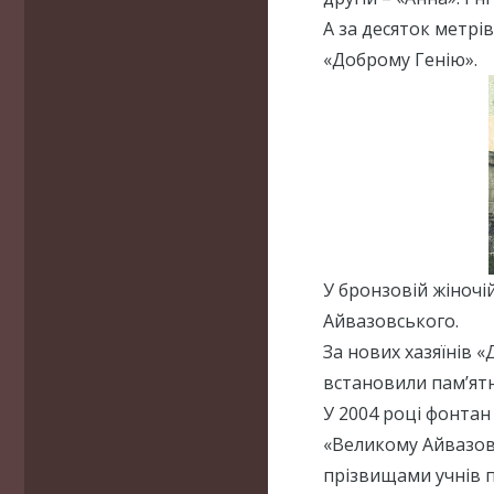
А за десяток метрі
«Доброму Генію».
У бронзовій жіночій
Айвазовського.
За нових хазяїнів 
встановили пам’ятн
У 2004 році фонтан
«Великому Айвазовс
прізвищами учнів по