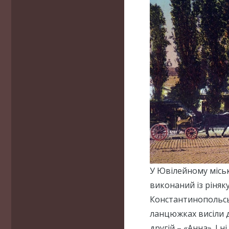
У Ювілейному місь
виконаний із ріняку
Константинопольсь
ланцюжках висіли дв
другій – «Анна». І н