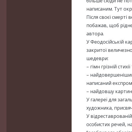
більше сюди не по
написаним. Тут окр
Після своєї смерті
побажав, щоб рідне
автора.
У Феодосійській ка
закритої величезно
шедеври:
– гімн грізній стих
– найдовершеніший
написаний експром
– найдовшу картину
У галереї для зага
художника, присвяч
У відреставрованій
особистих речей, н