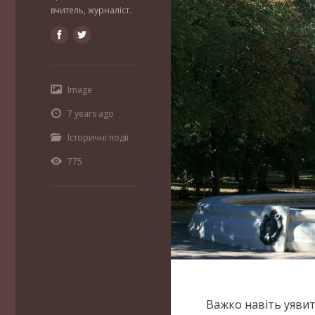
вчитель, журналіст.
Image
7 years ago
Історичні події
775
Важко навіть уяви