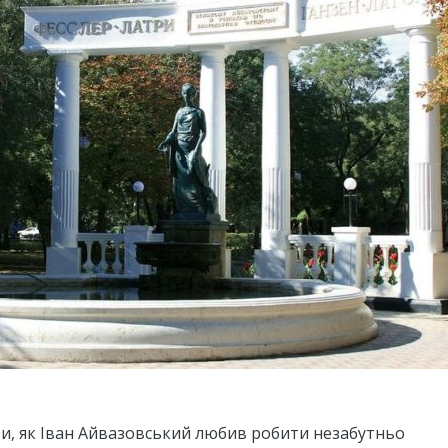
ти, як Іван Айвазовський любив робити незабутньо