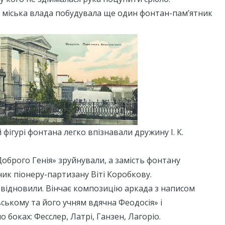
в міська влада побудувала ще один фонтан-пам’ятник
 фігурі фонтана легко впізнавали дружину І. К.
«Доброго Генія» зруйнували, а замість фонтану
ик піонеру-партизану Віті Коробкову.
 відновили. Вінчає композицію аркада з написом
ькому та його учням вдячна Феодосія» і
 боках: Фесслер, Латрі, Ганзен, Лагоріо.