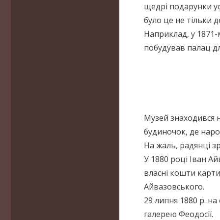
щедрі подарунки ус
було це не тільки д
Наприклад, у 1871
побудував палац дл
Музей знаходився н
будиночок, де наро
На жаль, радянці з
У 1880 році Іван А
власні кошти карт
Айвазовського.
29 липня 1880 р. н
галерею Феодосії.