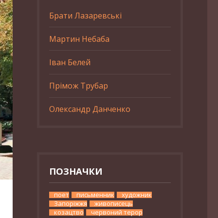
Брати Лазаревські
Мартин Небаба
Іван Белей
Прімож Трубар
Олександр Данченко
ПОЗНАЧКИ
поет
письменник
художник
Запоріжжя
живописець
козацтво
червоний терор