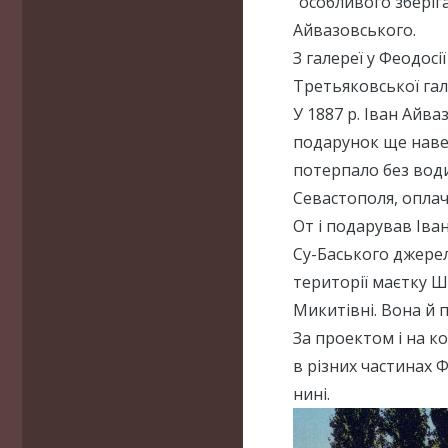
“особливого зберіг
Айвазовського.
З галереї у Феодосі
Третьяковської гал
У 1887 р. Іван Айва
подарунок ще навес
потерпало без води
Севастополя, оплачу
От і подарував Іван
Су-Баського джере
території маєтку 
Микитівні. Вона й 
За проектом і на к
в різних частинах Ф
нині.