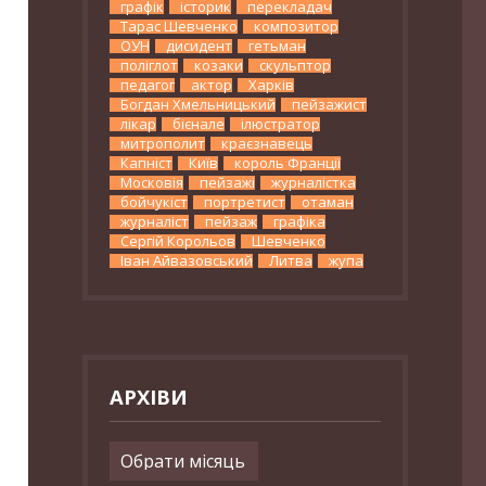
графік
історик
перекладач
Тарас Шевченко
композитор
ОУН
дисидент
гетьман
поліглот
козаки
скульптор
педагог
актор
Харків
Богдан Хмельницький
пейзажист
лікар
бієнале
ілюстратор
митрополит
краєзнавець
Капніст
Київ
король Франції
Московія
пейзажі
журналістка
бойчукіст
портретист
отаман
журналіст
пейзаж
графіка
Сергій Корольов
Шевченко
Іван Айвазовський
Литва
жупа
АРХІВИ
Архіви