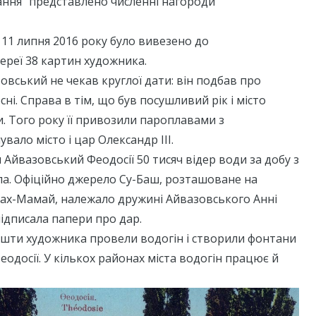
ання” представлено численні нагороди
ї 11 липня 2016 року було вивезено до
ереї 38 картин художника.
зовський не чекав круглої дати: він подбав про
ні. Справа в тім, що був посушливий рік і місто
. Того року її привозили пароплавами з
вало місто і цар Олександр ІІІ.
 Айвазовський Феодосії 50 тисяч відер води за добу з
ла. Офіційно джерело Су-Баш, розташоване на
Шах-Мамай, належало дружині Айвазовського Анні
підписала папери про дар.
ошти художника провели водогін і створили фонтани
еодосії. У кількох районах міста водогін працює й