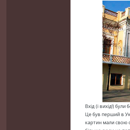
Вхід (і вихід!) бул
Це був перший в Ук
картин мали свою о