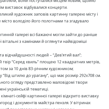
трапляли, вони поступалися місцем новим, щойно
ім виставок відбувалися концерти.
 великий художник заповів картинну галерею місту і
 місто володіло його полотнами та згадувало
ртинній галереї всі бажаючі могли зайти до раніше
ї вітальні з камінами й оглянути найвідоміші
ії та відчайдушності людей – “Дев’ятий вал”;
 твір “Серед хвиль” площею 12 квадратних метрів,
том за 10 днів 83-річним художником;
 “Від штилю до урагану”, що має розмір 292х708 см.
льного огляду представлено маловідомі твори
ені українській тематиці.
 кімнаті-сейфі картинної галереї відкрито виставку
агород і документів майстра пензля. У вітринах