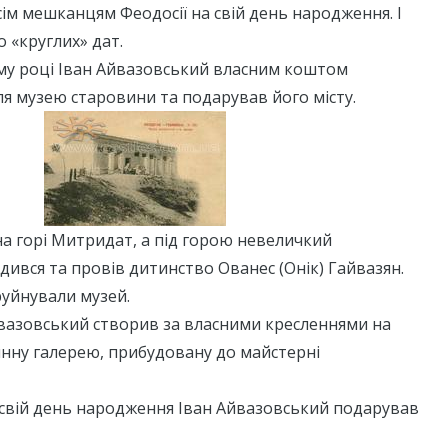
ім мешканцям Феодосії на свій день народження. І
о «круглих» дат.
-му році Іван Айвазовський власним коштом
я музею старовини та подарував його місту.
а горі Митридат, а під горою невеличкий
дився та провів дитинство Ованес (Онік) Гайвазян.
руйнували музей.
йвазовський створив за власними кресленнями на
инну галерею, прибудовану до майстерні
а свій день народження Іван Айвазовський подарував