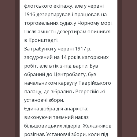
флотського екіпажу, але у червні
1916 дезертирував і працював на
торговельних судах у Чорному морі.
Після амністії дезертирам опинився
в Кронштадті.
За грабунки у червні 1917 р.
засуджений на 14 років каторжних
робіт, але втік з-під варти. Був
обраний до Центробалту, був
начальником караулу Таврійського
палацу, де зібрались Всеросійські
установчі збори.
Єдина добра дія анархіста:
виконуючи таємний наказ
більшовицьких лідерів, Желєзняков
розігнав Установчі збори, коли під