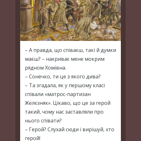
– А правда, що співаєш, такі й думки
маєш? – накриває мене мокрим
рядном Хомівна.
– Сонечко, ти це з якого дива?
– Та згадала, як у першому класі
співали «матрос-партизан
Желєзняк». Цікаво, що це за герой
такий, чому нас заставляли про
нього співати?
– Герой? Слухай сюди і вирішуй, хто
герой!