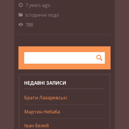
7 years ago
Історичні події
788
НЕДАВНІ ЗАПИСИ
Брати Лазаревські
Мартин Небаба
Іван Белей