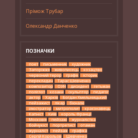
Прімож Трубар
Олександр Данченко
ПОЗНАЧКИ
поет
письменник
художник
Запоріжжя
живописець
козацтво
червоний терор
графік
історик
перекладач
Тарас Шевченко
композитор
ОУН
дисидент
гетьман
поліглот
козаки
скульптор
педагог
актор
Харків
Богдан Хмельницький
пейзажист
лікар
бієнале
ілюстратор
митрополит
краєзнавець
Капніст
Київ
король Франції
Московія
пейзажі
журналістка
бойчукіст
портретист
отаман
журналіст
пейзаж
графіка
Сергій Корольов
Шевченко