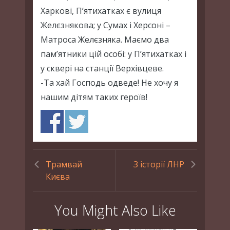
Харкові, П’ятихатках є вулиця
Желєзнякова; у Сумах і Херсоні –
Матроса Желєзняка. Маємо два
пам’ятники цій особі: у П’ятихатках і
у сквері на станції Верхівцеве.
-Та хай Господь одведе! Не хочу я
нашим дітям таких героїв!
Трамвай
З історії ЛНР
Києва
You Might Also Like