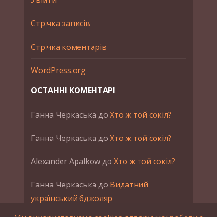
Увійти
Стрічка записів
Стрічка коментарів
WordPress.org
ОСТАННІ КОМЕНТАРІ
Ганна Черкаська
до
Хто ж той сокіл?
Ганна Черкаська
до
Хто ж той сокіл?
Alexander Apalkow
до
Хто ж той сокіл?
Ганна Черкаська
до
Видатний
український бджоляр