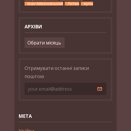
Іван Айвазовський
Литва
жупа
АРХІВИ
Архіви
Отримувати останні записи
поштою
МЕТА