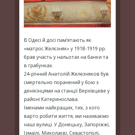
В Одесі й досі пам’ятають як
«матрос Желєзняк» у 1918-1919 рр.
брав участь у нальотах на банки та
в грабунках.
24-річний Анатолій Железняков був
смертельно поранений у бою з
денікінцями на станції Верхівцеве у
районі Катеринослава.
Іменами найкращих, тих, з кого
варто робити життя, ми називаємо
наші вулиці. У Донецьку, Запоріжжі,
Ізмаїлі, Миколаєві, Севастополі,