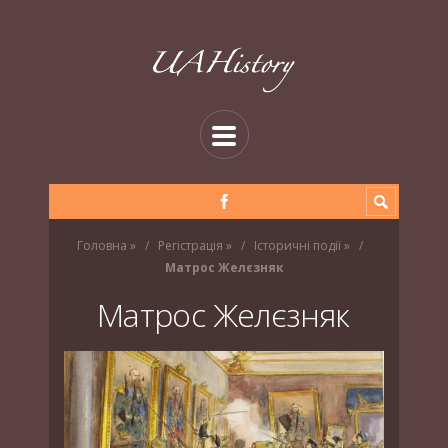
Головна
»
Регістрація
»
Історичні події
»
Матрос Желєзняк
Матрос Желєзняк