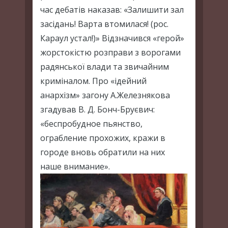
час дебатів наказав: «Залишити зал
засідань! Варта втомилася! (рос.
Караул устал!)» Відзначився «герой»
жорстокістю розправи з ворогами
радянської влади та звичайним
криміналом. Про «ідейний
анархізм» загону А.Железнякова
згадував В. Д. Бонч-Бруєвич:
«беспробудное пьянство,
ограбление прохожих, кражи в
городе вновь обратили на них
наше внимание».