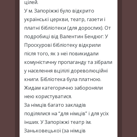
цілей.
У м. Запоріжжі було відкрито
українські церкви, театр, газети і
платні бібліотеки (для дорослих). От
подробиці від Валентин Бендюг: У
Проскурові бібліотеку відкрили
після того, як з неї повикидали
комуністичну пропаганду та зібрали
у населення вцілілі дореволюційні
книги. Бібліотека була платною.
Жидам категорично забороняли
нею користуватися.
За німців багато закладів
поділялися на “для німців” і для усіх
інших. У Запоріжжі театр ім.
Заньковецької (за німців