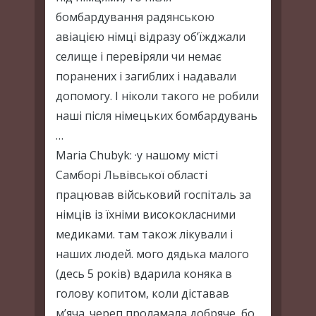
бомбардування радянською
авіацією німці відразу об’їжджали
селище і перевіряли чи немає
поранених і загиблих і надавали
допомогу. І ніколи такого не робили
наші після німецьких бомбардувань
…
Maria Chubyk: ·у нашому місті
Самборі Львівської області
працював військовий госпіталь за
німців із їхніми висококласними
медиками. там також лікували і
наших людей. мого дядька малого
(десь 5 років) вдарила коняка в
голову копитом, коли діставав
м’яча. череп проламала добряче, бо