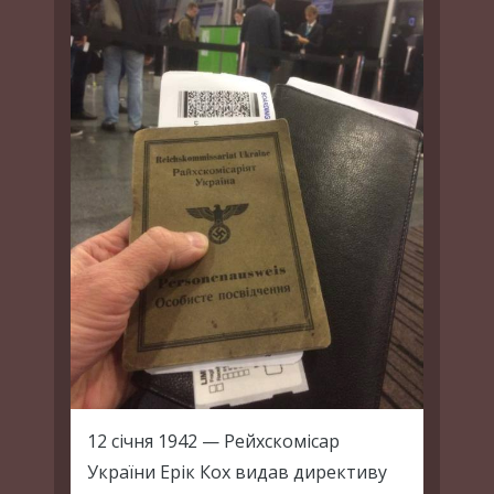
12 cічня 1942 — Рейхскомісар
України Ерік Кох видав директиву