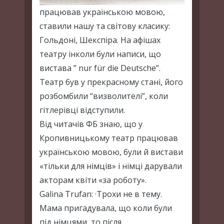
працював українською мовою,
ставили нашу та світову класику:
Гольдоні, Шекспіра. На афішах
театру інколи були написи, що
вистава ” nur für die Deutsche”.
Театр був у прекрасному стані, його
розбомбили “визволителі”, коли
гітлерівці відступили.
Від читачів ФБ знаю, що у
Кропивницькому театр працював
українською мовою, були й вистави
«тільки для німців» і німці дарували
акторам квіти «за роботу».
Galina Trufan: ·Трохи не в тему.
Мама пригадувала, що коли були
під німцями, то після