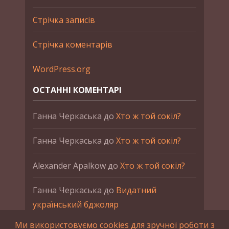
Стрічка записів
Стрічка коментарів
WordPress.org
ОСТАННІ КОМЕНТАРІ
Ганна Черкаська
до
Хто ж той сокіл?
Ганна Черкаська
до
Хто ж той сокіл?
Alexander Apalkow
до
Хто ж той сокіл?
Ганна Черкаська
до
Видатний
український бджоляр
Ми використовуємо cookies для зручної роботи з
Ганна Черкаська
до
Петро Франко