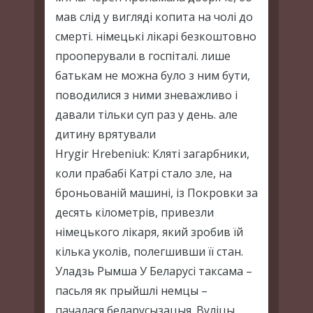
мав слід у вигляді копита на чолі до
смерті. німецькі лікарі безкоштовно
прооперували в госпіталі. лише
батькам не можна було з ним бути,
поводилися з ними зневажливо і
давали тільки суп раз у день. але
дитину врятували
Hrygir Hrebeniuk: Кляті загарбники,
коли прабабі Катрі стало зле, на
броньованій машині, із Покровки за
десять кілометрів, привезли
німецького лікаря, який зробив їй
кілька уколів, полегшивши її стан.
Уладзь Рымша У Беларусі таксама –
пасьля як прыйшлі немцы –
пачалася беларусызацыя. Вуліцы