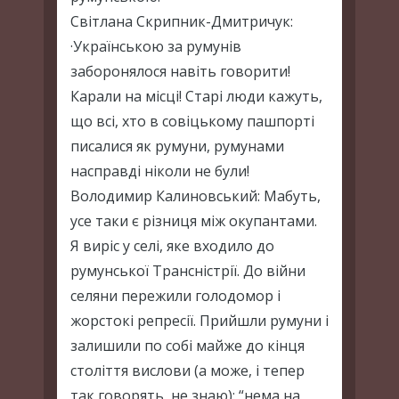
Світлана Скрипник-Дмитричук:
·Українською за румунів
заборонялося навіть говорити!
Карали на місці! Старі люди кажуть,
що всі, хто в совіцькому пашпорті
писалися як румуни, румунами
насправді ніколи не були!
Володимир Калиновський: Мабуть,
усе таки є різниця між окупантами.
Я виріс у селі, яке входило до
румунської Трансністрії. До війни
селяни пережили голодомор і
жорстокі репресії. Прийшли румуни і
залишили по собі майже до кінця
століття вислови (а може, і тепер
так говорять, не знаю): “нема на