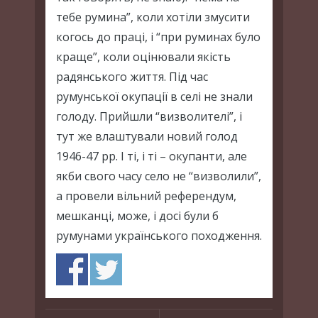
тебе румина”, коли хотіли змусити
когось до праці, і “при руминах було
краще”, коли оцінювали якість
радянського життя. Під час
румунської окупації в селі не знали
голоду. Прийшли “визволителі”, і
тут же влаштували новий голод
1946-47 рр. І ті, і ті – окупанти, але
якби свого часу село не “визволили”,
а провели вільний референдум,
мешканці, може, і досі були б
румунами українського походження.