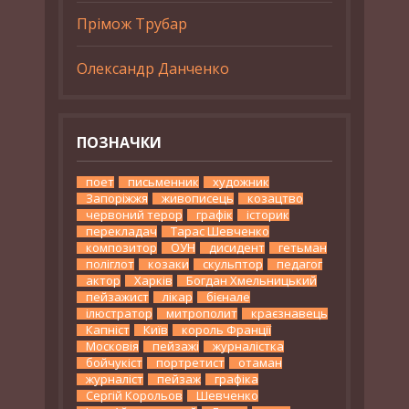
Прімож Трубар
Олександр Данченко
ПОЗНАЧКИ
поет
письменник
художник
Запоріжжя
живописець
козацтво
червоний терор
графік
історик
перекладач
Тарас Шевченко
композитор
ОУН
дисидент
гетьман
поліглот
козаки
скульптор
педагог
актор
Харків
Богдан Хмельницький
пейзажист
лікар
бієнале
ілюстратор
митрополит
краєзнавець
Капніст
Київ
король Франції
Московія
пейзажі
журналістка
бойчукіст
портретист
отаман
журналіст
пейзаж
графіка
Сергій Корольов
Шевченко