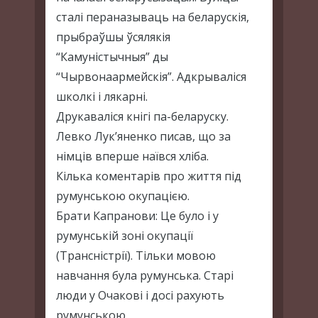
сталі пераназываць на беларускія,
прыбраўшы ўсялякія
“Камуністычныя” ды
“Чырвонаармейскія”. Адкрываліся
школкі і лякарні.
Друкаваліся кнігі па-беларуску.
Левко Лук’яненко писав, що за
німців вперше наївся хліба.
Кілька коментарів про життя під
румунською окупацією.
Брати Капранови: Це було і у
румунській зоні окупації
(Трансністрії). Тільки мовою
навчання була румунська. Старі
люди у Очакові і досі рахують
румунською.