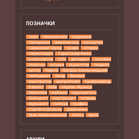
ПОЗНАЧКИ
поет
письменник
художник
Запоріжжя
живописець
козацтво
червоний терор
графік
історик
перекладач
Тарас Шевченко
композитор
ОУН
дисидент
гетьман
поліглот
козаки
скульптор
педагог
актор
Харків
Богдан Хмельницький
пейзажист
лікар
бієнале
ілюстратор
митрополит
краєзнавець
Капніст
Київ
король Франції
Московія
пейзажі
журналістка
бойчукіст
портретист
отаман
журналіст
пейзаж
графіка
Сергій Корольов
Шевченко
Іван Айвазовський
Литва
жупа