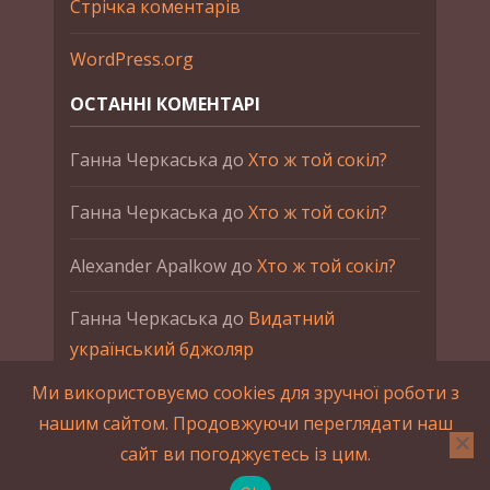
Стрічка коментарів
WordPress.org
ОСТАННІ КОМЕНТАРІ
Ганна Черкаська
до
Хто ж той сокіл?
Ганна Черкаська
до
Хто ж той сокіл?
Alexander Apalkow
до
Хто ж той сокіл?
Ганна Черкаська
до
Видатний
український бджоляр
Ми використовуємо cookies для зручної роботи з
Ганна Черкаська
до
Петро Франко
нашим сайтом. Продовжуючи переглядати наш
сайт ви погоджуєтесь із цим.
2015-2023 © UAHistory Всі права застережено.
При використанні матеріалів сайта обов'язкове