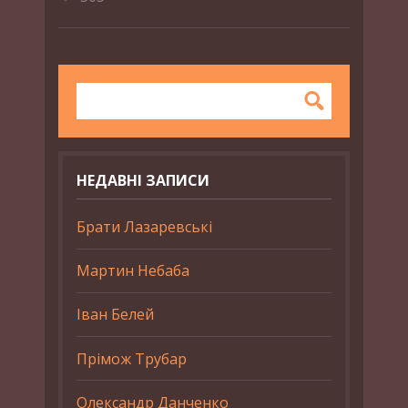
НЕДАВНІ ЗАПИСИ
Брати Лазаревські
Мартин Небаба
Іван Белей
Прімож Трубар
Олександр Данченко