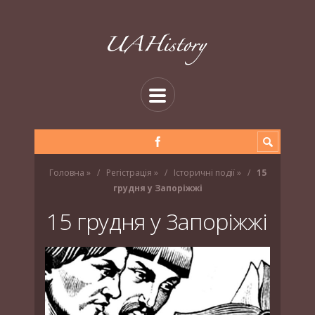
Головна
»
Регістрація
»
Історичні події
»
15
грудня у Запоріжжі
15 грудня у Запоріжжі