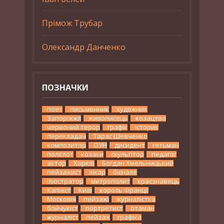
Прімож Трубар
Олександр Данченко
ПОЗНАЧКИ
поет
письменник
художник
Запоріжжя
живописець
козацтво
червоний терор
графік
історик
перекладач
Тарас Шевченко
композитор
ОУН
дисидент
гетьман
поліглот
козаки
скульптор
педагог
актор
Харків
Богдан Хмельницький
пейзажист
лікар
бієнале
ілюстратор
митрополит
краєзнавець
Капніст
Київ
король Франції
Московія
пейзажі
журналістка
бойчукіст
портретист
отаман
журналіст
пейзаж
графіка