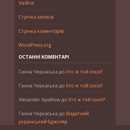
Увійти
Стрічка записів
Стрічка коментарів
WordPress.org
ОСТАННІ КОМЕНТАРІ
Ганна Черкаська
до
Хто ж той сокіл?
Ганна Черкаська
до
Хто ж той сокіл?
Alexander Apalkow
до
Хто ж той сокіл?
Ганна Черкаська
до
Видатний
український бджоляр