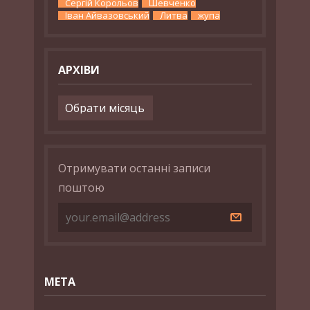
Сергій Корольов
Шевченко
Іван Айвазовський
Литва
жупа
АРХІВИ
Архіви
Отримувати останні записи
поштою
МЕТА