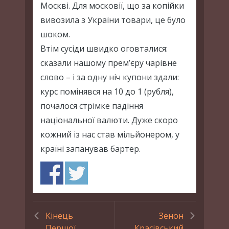
Москві. Для московії, що за копійки
вивозила з України товари, це було
шоком.
Втім сусіди швидко оговталися:
сказали нашому прем’єру чарівне
слово – і за одну ніч купони здали:
курс помінявся на 10 до 1 (рубля),
почалося стрімке падіння
національної валюти. Дуже скоро
кожний із нас став мільйонером, у
країні запанував бартер.
Кінець
Зенон
Першої
Красівський