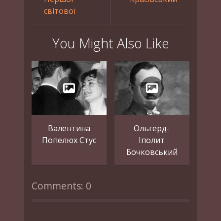
світової
You Might Also Like
Валентина
Ольгерд-
Попелюх Стус
Іполит
Бочковський
Comments: 0